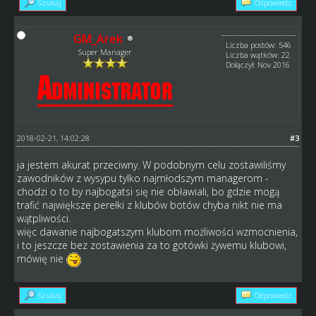
Szukaj
Odpowiedz
GM_Arek
Liczba postów: 546
Super Manager
Liczba wątków: 22
Dołączył: Nov 2016
2018-02-21, 14:02:28
#3
ja jestem akurat przeciwny. W podobnym celu zostawiliśmy
zawodników z wysypu tylko najmłodszym managerom -
chodzi o to by najbogatsi się nie obławiali, bo gdzie mogą
trafić największe perełki z klubów botów chyba nikt nie ma
wątpliwości.
więc dawanie najbogatszym klubom możliwości wzmocnienia,
i to jeszcze bez zostawienia za to gotówki żywemu klubowi,
mówię nie
Szukaj
Odpowiedz