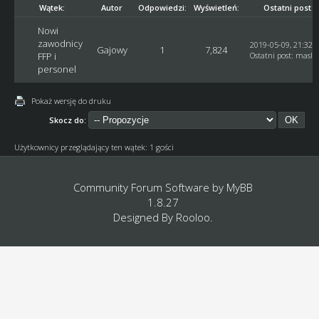
Wątek:
Autor
Odpowiedzi:
Wyświetleń:
Ostatni post
Nowi
zawodnicy
2019-05-09, 21:32:
Gajowy
1
7,824
FFP i
Ostatni post
:
maslo
personel
Pokaż wersję do druku
Skocz do:
Użytkownicy przeglądający ten wątek: 1 gości
Community Forum Software by
MyBB
1.8.27
Designed By
Rooloo
.