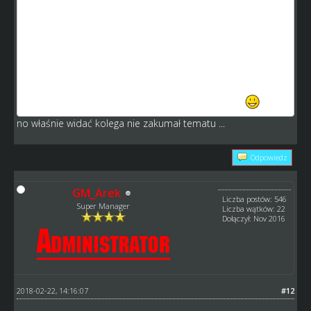
kopie? o zawodników obcych klubów? co komu w sumie
do tego? skoro manager ich nie wystawił tzn że nie miał
ochoty ich sprzedawać.
wystawianie ich dla wszystkich oznacza tak naprawdę
wzmocnienia dla najbogatszych.
także nie do końca rozumiem pobudki powstania tego
tematu w ogóle. Znika kilku zawodników to znika
no właśnie widać kolega nie zakumał tematu ...
Odpowiedz
GM_Arek
Liczba postów: 546
Super Manager
Liczba wątków: 22
Dołączył: Nov 2016
2018-02-22, 14:16:07
#12