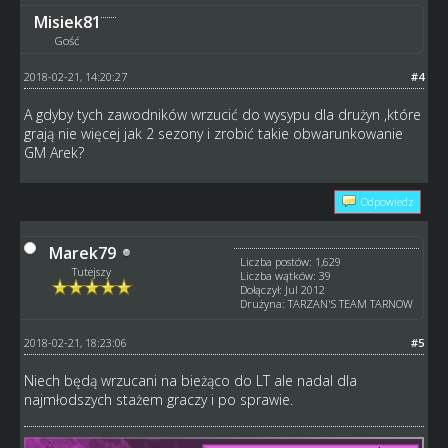
Misiek81
Gość
2018-02-21, 14:20:27
#4
A gdyby tych zawodników wrzucić do wysypu dla drużyn ,które
grają nie więcej jak 2 sezony i zrobić takie obwarunkowanie
GM Arek?
Odpowiedz
Marek79
Liczba postów: 1,629
Tutejszy
Liczba wątków: 39
Dołączył: Jul 2012
Drużyna: TARZAN'S TEAM TARNOW
2018-02-21, 18:23:06
#5
Niech będą wrzucani na bieżąco do LT ale nadal dla
najmłodszych stażem graczy i po sprawie.