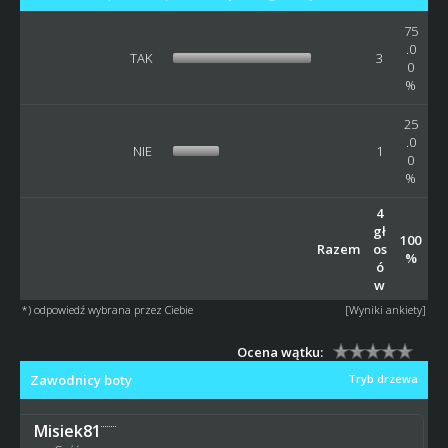
75
.0
TAK
3
0
%
25
.0
NIE
1
0
%
4
gł
100
Razem
os
%
ó
w
*) odpowiedź wybrana przez Ciebie
[
Wyniki ankiety
]
Ocena wątku:
Zawodnicy boty
Tryb drzewa
Misiek81