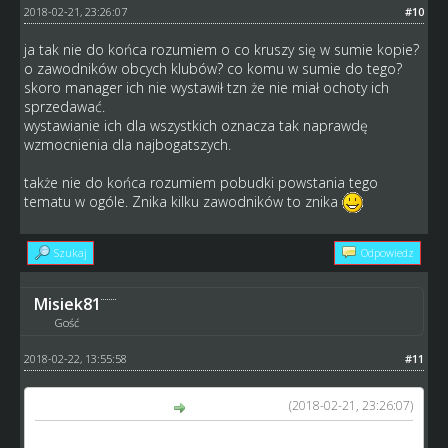
2018-02-21, 23:26:07
#10
ja tak nie do końca rozumiem o co kruszy się w sumie kopie?
o zawodników obcych klubów? co komu w sumie do tego?
skoro manager ich nie wystawił tzn że nie miał ochoty ich
sprzedawać.
wystawianie ich dla wszystkich oznacza tak naprawdę
wzmocnienia dla najbogatszych.
także nie do końca rozumiem pobudki powstania tego
tematu w ogóle. Znika kilku zawodników to znika
Szukaj
Odpowiedz
Misiek81
Gość
2018-02-22, 13:55:58
#11
(2018-02-21, 23:26:07)
GM_Arek napisał(a):
ja tak nie do końca rozumiem o co kruszy się w sumie