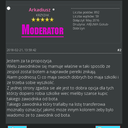
Arkadiusz
Liczba postów: 892
KRZYZAK
Liczba wątków: 59
Dołączył: May 2016
Drużyna: ARJUMA Golub-
Dobrzyn
2018-02-21, 13:59:42
#2
Jestem za ta propozycja.
Wielu zawodnikow się marnuje właśnie w taki sposób ze
zespol zostal botem a naprawde perelki znikają.
Alarm podniosą Ci co maja swoich dobrych bo maja szkolki i
ze trzeba sobie wyszkolić.
Z jednej strony zgadza sie ale jest to dobra opcja dla tych
którzy dopiero robia szkolke wiec mieliby szanse kupic
takiego zawodnika od bota.
Takiego zawodnika który trafialby na listę transferowa
moznaby oznaczyć jakimś moze innym kolorem żeby bylo
wiadomo ze to zawodnik od bota.