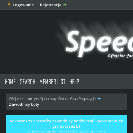
Logowanie
Rejestracja
HOME
SEARCH
MEMBER LIST
HELP
Oficjalne forum gry Speedway-World
›
Gra
›
Propozycje
›
Zawodnicy boty
Ankieta: Czy chcesz by zawodnicy botów trafili powrotnie do
gry poprzez LT
Nie posiadasz uprawnień, aby oddać głos w tej ankiecie.