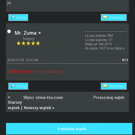
jw
Szukaj
Odpowiedz
Mr. Zuma
Liczba postów: 983
Tutejszy
Liczba wątków: 37
Dołączył: Feb 2013
Drużyna: DKŻ Unia Dębica
2018-07-29, 16:01:08
#13
@
GM_Kuba
- do rozważenia
Szukaj
Odpowiedz
«
Starszy
wątek
|
Nowszy wątek
»
Podobne wątki…