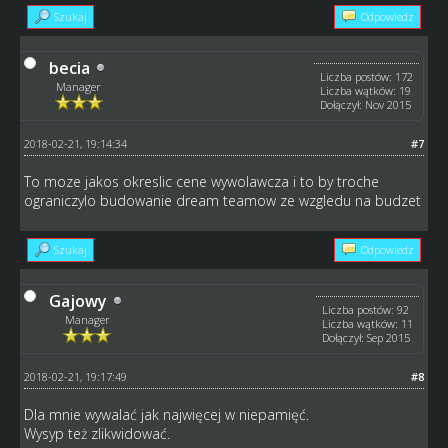
Szukaj
Odpowiedz
becia
Liczba postów: 172
Manager
Liczba wątków: 19
Dołączył: Nov 2015
2018-02-21, 19:14:34
#7
To moze jakos okreslic cene wywolawcza i to by troche
ograniczylo budowanie dream teamow ze wzgledu na budzet
Szukaj
Odpowiedz
Gajowy
Liczba postów: 92
Manager
Liczba wątków: 11
Dołączył: Sep 2015
2018-02-21, 19:17:49
#8
Dla mnie wywalać jak najwięcej w niepamięć.
Wysyp też zlikwidować.