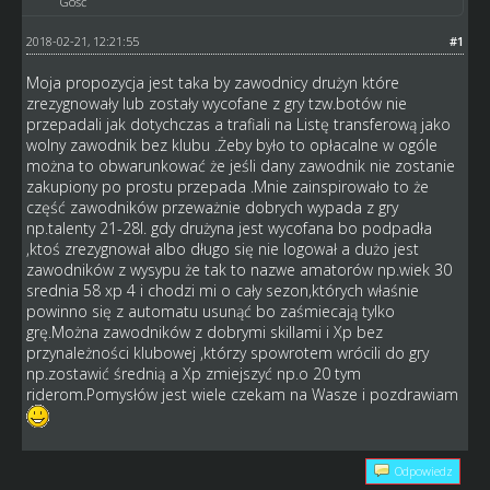
Gość
2018-02-21, 12:21:55
#1
Moja propozycja jest taka by zawodnicy drużyn które
zrezygnowały lub zostały wycofane z gry tzw.botów nie
przepadali jak dotychczas a trafiali na Listę transferową jako
wolny zawodnik bez klubu .Żeby było to opłacalne w ogóle
można to obwarunkować że jeśli dany zawodnik nie zostanie
zakupiony po prostu przepada .Mnie zainspirowało to że
część zawodników przeważnie dobrych wypada z gry
np.talenty 21-28l. gdy drużyna jest wycofana bo podpadła
,ktoś zrezygnował albo długo się nie logował a dużo jest
zawodników z wysypu że tak to nazwe amatorów np.wiek 30
srednia 58 xp 4 i chodzi mi o cały sezon,których właśnie
powinno się z automatu usunąć bo zaśmiecają tylko
grę.Można zawodników z dobrymi skillami i Xp bez
przynależności klubowej ,którzy spowrotem wrócili do gry
np.zostawić średnią a Xp zmiejszyć np.o 20 tym
riderom.Pomysłów jest wiele czekam na Wasze i pozdrawiam
Odpowiedz