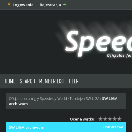
Logowanie
Rejestracja
HOME
SEARCH
MEMBER LIST
HELP
SW LIGA
Oficjalne forum gry Speedway-World
›
Turnieje
›
SW LIGA
›
archiwum
Ocena wątku:
SW LIGA archiwum
Tryb drzewa