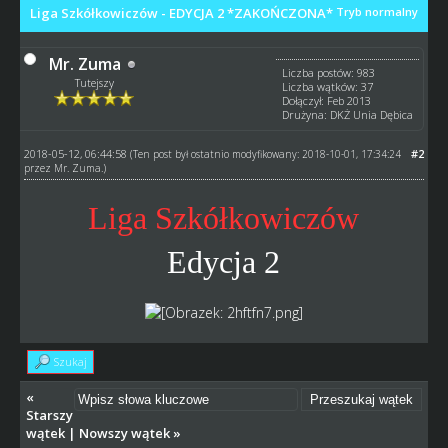
Liga Szkółkowiczów - EDYCJA 2 *ZAKOŃCZONA*
Tryb normalny
Mr. Zuma
Liczba postów: 983
Tutejszy
Liczba wątków: 37
Dołączył: Feb 2013
Drużyna: DKŻ Unia Dębica
2018-05-12, 06:44:58
#2
(Ten post był ostatnio modyfikowany: 2018-10-01, 17:34:24
przez
Mr. Zuma
.)
Liga Szkółkowiczów
Edycja 2
Szukaj
«
Starszy
wątek
|
Nowszy wątek
»