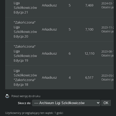
Liga
2024-03-13
Arkadiusz
5
7,469
Szkółkowiczów
Ostatni pos
Edycja 21
"Zakończona"
Liga
2023-11-29
Arkadiusz
5
7,100
Szkółkowiczów
Ostatni pos
Edycja 20
"Zakończona"
Liga
2023-08-16
Arkadiusz
6
12,110
Szkółkowiczów
Ostatni pos
Edycja 19
Liga
Szkółkowiczów
2023-05-03
Arkadiusz
4
6,517
"Zakończona"
Ostatni pos
Edycja 18
Pokaż wersję do druku
Skocz do:
Użytkownicy przeglądający ten wątek: 1 gości