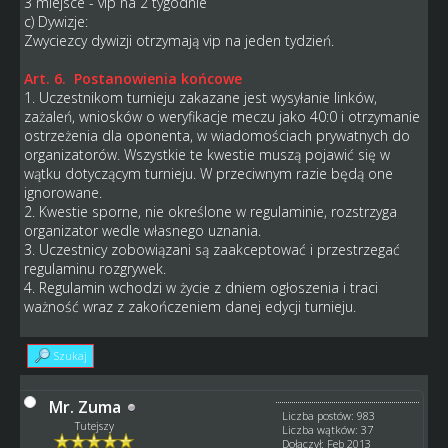
3 miejsce - vip na 2 tygodnie
c) Dywizje:
Zwyciezcy dywizji otrzymają vip na jeden tydzień.
Art. 6. Postanowienia końcowe
1. Uczestnikom turnieju zakazane jest wysyłanie linków,
zażaleń, wniosków o weryfikacje meczu jako 40:0 i otrzymanie
ostrzeżenia dla oponenta, w wiadomościach prywatnych do
organizatorów. Wszystkie te kwestie muszą pojawić się w
wątku dotyczącym turnieju. W przeciwnym razie będą one
ignorowane.
2. Kwestie sporne, nie określone w regulaminie, rozstrzyga
organizator wedle własnego uznania.
3. Uczestnicy zobowiązani są zaakceptować i przestrzegać
regulaminu rozgrywek.
4. Regulamin wchodzi w życie z dniem ogłoszenia i traci
ważność wraz z zakończeniem danej edycji turnieju.
Szukaj
Mr. Zuma
Liczba postów: 983
Tutejszy
Liczba wątków: 37
Dołączył: Feb 2013