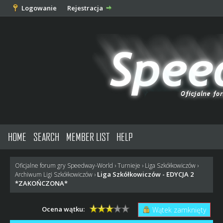
Logowanie
Rejestracja
HOME
SEARCH
MEMBER LIST
HELP
Oficjalne forum gry Speedway-World
›
Turnieje
›
Liga Szkółkowiczów
›
Liga Szkółkowiczów - EDYCJA 2
Archiwum Ligi Szkółkowiczów
›
*ZAKOŃCZONA*
Ocena wątku:
Wątek zamknięty