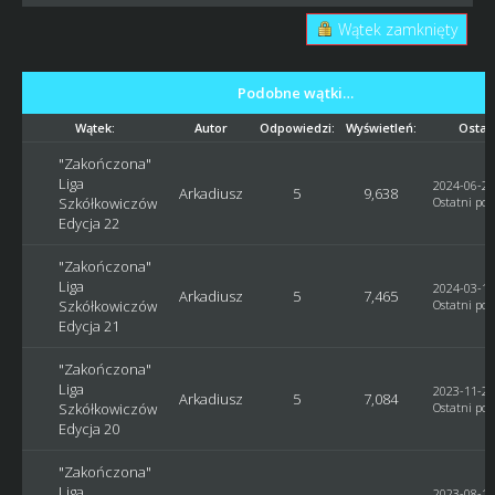
Wątek zamknięty
Podobne wątki…
Wątek:
Autor
Odpowiedzi:
Wyświetleń:
Ostat
"Zakończona"
Liga
2024-06-26
Arkadiusz
5
9,638
Szkółkowiczów
Ostatni pos
Edycja 22
"Zakończona"
Liga
2024-03-13
Arkadiusz
5
7,465
Szkółkowiczów
Ostatni pos
Edycja 21
"Zakończona"
Liga
2023-11-29
Arkadiusz
5
7,084
Szkółkowiczów
Ostatni pos
Edycja 20
"Zakończona"
Liga
2023-08-16