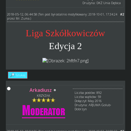
Drużyna: DKŻ Unia Dębica
2018-05-12, 06:44:58
#2
(Ten post był ostatnio modyfikowany: 2018-10-01, 17:34:24
przez
Mr. Zuma
.)
Liga Szkółkowiczów
Edycja 2
Szukaj
Arkadiusz
Liczba postów: 892
KRZYZAK
Liczba wątków: 59
Dołączył: May 2016
Drużyna: ARJUMA Golub-
Dobrzyn