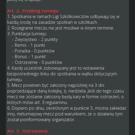
Art. 2. Przebieg turnieju
1. Spotkania w ramach Ligi Szkółkowiczów odbywają się w
każdą środę na zasadzie spotkań w szkółkach.
2. Rozegranie meczu nie jest możliwe w innym terminie.
3. Punktacja turnieju:
- Zwycięstwo - 2 punkty
- Remis - 1 punkt
- Porażka - 0 punktów
- Bonus - 1 punkt
- Ostrzeżenie - 0 punktów
4. Każdy uczestnik zobowiązany jest to wstawienia
bezpośredniego linku do spotkania w wątku dotyczącym
turnieju.
5. Mecz powinien być założony najpóźniej na 3 dni
poprzedzające daną kolejkę, tj. niedziela. Jeśli do tego czasu
mecz nie zostanie założony będą kary w formie ostrzeżeń, o
których mówi art. 3 regulaminu.
6. Dopiero po dniu, określonym w punkcie 5, można zakładać
inny, nieturniejowy mecz pod warunkiem, że o działaniu tym
został poinformowany organizator.
Art. 3. Ostrzeżenia