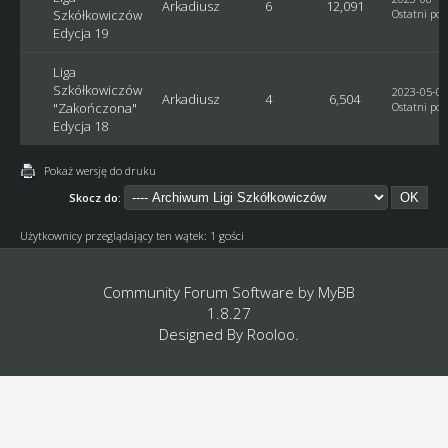
Arkadiusz
6
12,091
Szkółkowiczów
Ostatni pos
Edycja 19
Liga
Szkółkowiczów
2023-05-03
Arkadiusz
4
6,504
"Zakończona"
Ostatni pos
Edycja 18
Pokaż wersję do druku
Skocz do:
Użytkownicy przeglądający ten wątek: 1 gości
Community Forum Software by
MyBB
1.8.27
Designed By
Rooloo
.