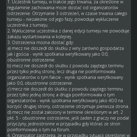
1. Uczestnik turnieju, w trakcie jego trwania, za określone w
regulaminie zachowania może dostać od organizatorów
ostrzeżenie. Otrzymanie 3 ostrzeżeń, w czasie trwania całego
turnieju - niezależnie od jego fazy, powoduje wykluczenie
uczestnika z turnieju.
2. Wykluczenie uczestnika z danej edycji turnieju nie powoduje
zakazu wystartowania w kolejnej.
3. Ostrzeżenia można dostać gdy:
a) mecz nie doszedł do skutku z winy zarówno gospodarza
jak i gościa - wynik spotkania weryfikowany jako 0:0,
obustronne ostrzeżenie.
b) mecz nie doszedł do skutku z powodu zajętego terminu
przez tylko jedną stronę, lecz druga nie poinformowała
organizatorów o tym fakcie - wynik spotkania weryfikowany
jako 0:0, obustronne ostrzeżenie.
c) mecz nie doszedł do skutku z powodu zajętego terminu
przez tylko jedną stronę a druga poinformowała o tym
organizatorów - wynik spotkania weryfikowany jako 40:0 na
korzyść drugiej strony, ostrzeżenie otrzymuje pierwsza strona.
d) mecz nie został założony w terminie określonym w art. 2
pkt. 5 - obustronne ostrzeżenie, jeśli żaden z graczy nie podał
przyczyny, jednostronne w przypadku gdy któraś ze stron
poinformowała o tym na forum.
4. Organizator zastrzega, że w przypadku sytuacji określonej w