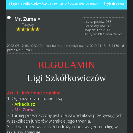
Liga Szkółkowiczów - EDYCJA 2 *ZAKOŃCZONA*
Tryb drzewa
Mr. Zuma
Liczba postów: 983
Tutejszy
Liczba wątków: 37
Dołączył: Feb 2013
Drużyna: DKŻ Unia Dębica
2018-05-12, 06:40:30
#1
(Ten post był ostatnio modyfikowany: 2019-01-13, 15:44:36
przez
Mr. Zuma
.)
REGULAMIN
Ligi Szkółkowiczów
Art. 1. Informacje ogólne
1. Organizatorami turnieju są:
-
Arkadiusz
-
Mr. Zuma
2. Turniej przeznaczony jest dla zawodników przebywających
w szkółkach juniorów w trakcie jego trwania.
3. Udział może wziąć każda drużyna bez względu na ligę w
jakiej się znajduje.