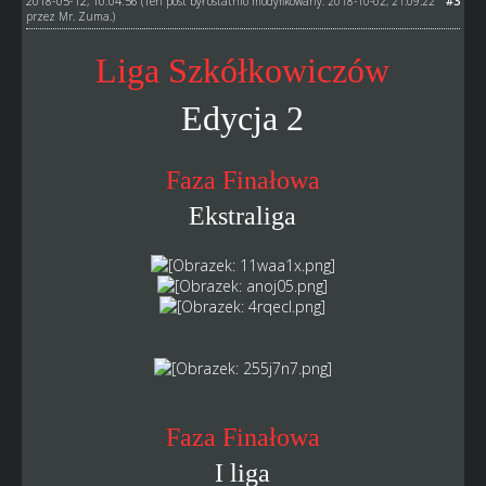
2018-05-12, 10:04:56
#3
(Ten post był ostatnio modyfikowany: 2018-10-02, 21:09:22
przez
Mr. Zuma
.)
Liga Szkółkowiczów
Edycja 2
Faza Finałowa
Ekstraliga
Faza Finałowa
I liga