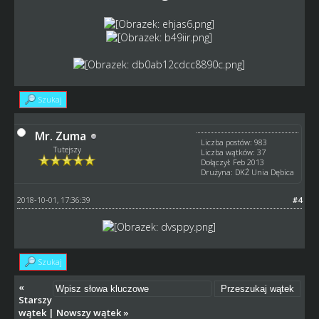
Szukaj
Mr. Zuma
Liczba postów: 983
Tutejszy
Liczba wątków: 37
Dołączył: Feb 2013
Drużyna: DKŻ Unia Dębica
2018-10-01, 17:36:39
#4
Szukaj
«
Starszy
wątek
|
Nowszy wątek
»