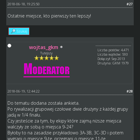
2018-06-18, 19:25:50
#27
Ostatnie miejsce, kto pierwszy ten lepszy!
Szukaj
wojtas_gkm
Liczba postów: 4,471
Tutejszy
Liczba wątków: 593
Dołączył: Sep 2013
Drużyna: GKM 1979
2018-06-19, 12:44:22
#28
Do tematu dodana została ankieta.
Po rywalizacji grupowej czołowe dwie drużyny z każdej grupy
jadą w 1/4 finału.
Czy jesteście za tym, by ekipy które zajmą niższe miejsca
walczyły ze sobą o miejsca 9-24?
Byłoby to na zasadzie przykładowo 3A-3B, 3C-3D i potem
wygrani o miejsce 9-te, przegrani o miejsce 11-te