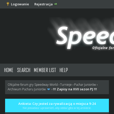
Logowanie
Rejestracja
HOME
SEARCH
MEMBER LIST
HELP
Oficjalne forum gry Speedway-World
›
Turnieje
›
Puchar Juniorów
›
!!! Zapisy na XVII sezon PJ !!!
Archiwum Pucharu Juniorów
›
Ankieta: Czy jesteś za rywalizacją o miejsca 9-24
Nie posiadasz uprawnień, aby oddać głos w tej ankiecie.