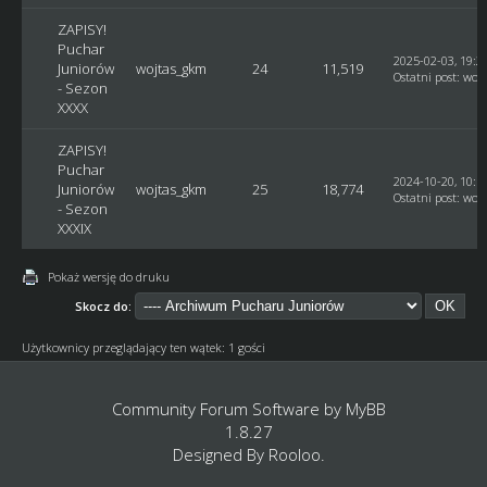
ZAPISY!
Puchar
2025-02-03, 19:2
Juniorów
wojtas_gkm
24
11,519
Ostatni post
:
woj
- Sezon
XXXX
ZAPISY!
Puchar
2024-10-20, 10:1
Juniorów
wojtas_gkm
25
18,774
Ostatni post
:
woj
- Sezon
XXXIX
Pokaż wersję do druku
Skocz do:
Użytkownicy przeglądający ten wątek: 1 gości
Community Forum Software by
MyBB
1.8.27
Designed By
Rooloo
.