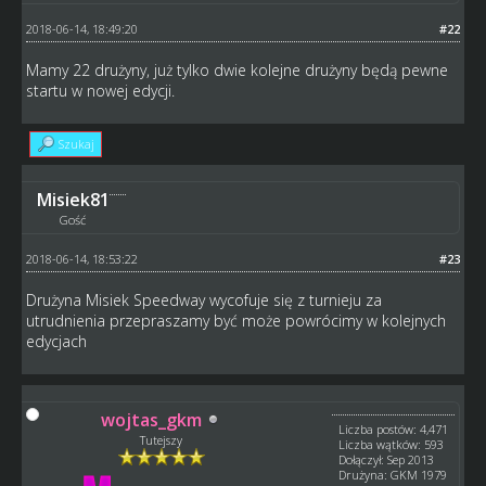
2018-06-14, 18:49:20
#22
Mamy 22 drużyny, już tylko dwie kolejne drużyny będą pewne
startu w nowej edycji.
Szukaj
Misiek81
Gość
2018-06-14, 18:53:22
#23
Drużyna Misiek Speedway wycofuje się z turnieju za
utrudnienia przepraszamy być może powrócimy w kolejnych
edycjach
wojtas_gkm
Liczba postów: 4,471
Tutejszy
Liczba wątków: 593
Dołączył: Sep 2013
Drużyna: GKM 1979