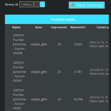
Strony (2):
« Wstecz
1
2
Wątek zamknięty
Podobne wątki…
Wątek:
Autor
Odpowiedzi:
Wyświetleń:
Ostatni po
ZAPISY!
Puchar
2025-12-15, 11:1
Juniorów
wojtas_gkm
25
5,024
Ostatni post
:
woj
- Sezon
XXXXIII
ZAPISY!
Puchar
2025-09-01, 13:0
Juniorów
wojtas_gkm
23
5,781
Ostatni post
:
woj
- Sezon
XXXXII
ZAPISY!
Puchar
2025-05-19, 19:5
Juniorów
wojtas_gkm
24
16,356
Ostatni post
:
Car
- Sezon
XXXXI