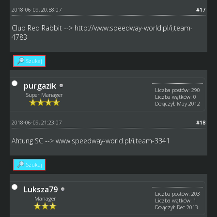
2018-06-09, 20:58:07
#17
Club Red Rabbit -->
http://www.speedway-world.pl/i,team-
4783
Szukaj
purgazik
Liczba postów: 290
Super Manager
Liczba wątków: 0
Dołączył: May 2012
2018-06-09, 21:23:07
#18
Ahtung SC -->
www.speedway-world.pl/i,team-3341
Szukaj
Luksza79
Liczba postów: 203
Manager
Liczba wątków: 1
Dołączył: Dec 2013