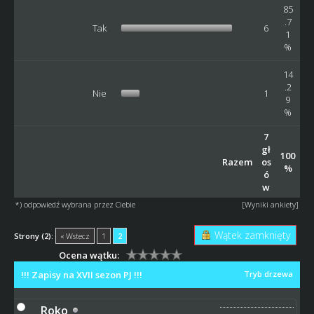
85
.7
Tak
6
1
%
14
.2
Nie
1
9
%
7
gł
100
Razem
os
%
ó
w
*) odpowiedź wybrana przez Ciebie
[
Wyniki ankiety
]
Wątek zamknięty
Strony (2):
« Wstecz
1
2
Ocena wątku:
!!! Zapisy na XVII sezon PJ !!!
Tryb drzewa
Roko