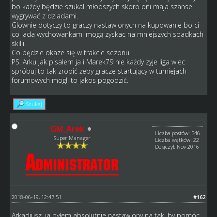
bo każdy będzie szukal młodszych skoro oni maja szanse
wygrywać z dziadami.
Glownie dotyczy to graczy nastawionych na kupowanie bo ci
co jada wychowankami mogą zyskac na mniejszych spadkach
skilli.
Co będzie okaze się w trakcie sezonu.
PS. Arku jak pisałem ja i Marek79 nie każdy zyje liga wiec
spróbuj to tak zrobić żeby gracze startujący w turniejach
forumowych mogli to jakos pogodzić.
Szukaj
GM_Arek
Liczba postów: 546
Super Manager
Liczba wątków: 22
Dołączył: Nov 2016
2018-06-19, 12:47:51
#162
Arkadiusz, ja byłem absolutnie nastawiony na tak, by pomóc