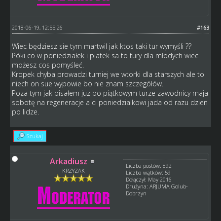
2018-06-19, 12:55:26
#163
Wiec będziesz sie tym martwil jak ktos taki tur wymyśli ??
Póki co w poniedziałek i piatek sa to tury dla młodych wiec
możesz cos pomyśleć.
Kropek chyba prowadzi turniej we wtorki dla starszych ale to
niech on sue wypowie bo nie znam szczegółów.
Poza tym jak pisałem juz po piątkowym turze zawodnicy maja
sobotę na regeneracje a ci poniedzialkowi jada od razu dzien
po lidze.
Szukaj
Arkadiusz
Liczba postów: 892
KRZYZAK
Liczba wątków: 59
Dołączył: May 2016
Drużyna: ARJUMA Golub-
Dobrzyn