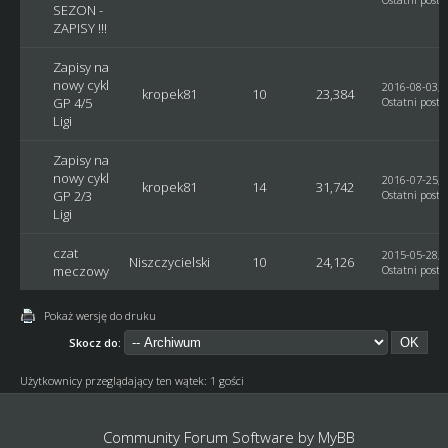
SEZON -
ZAPISY !!!
Zapisy na
nowy cykl
2016-08-03, 
kropek81
10
23,384
GP 4/5
Ostatni post
:
Ligi
Zapisy na
nowy cykl
2016-07-25, 
kropek81
14
31,742
GP 2/3
Ostatni post
:
Ligi
czat
2015-05-28, 
Niszczycielski
10
24,126
meczowy
Ostatni post
:
Pokaż wersję do druku
Skocz do:
Użytkownicy przeglądający ten wątek: 1 gości
Community Forum Software by
MyBB