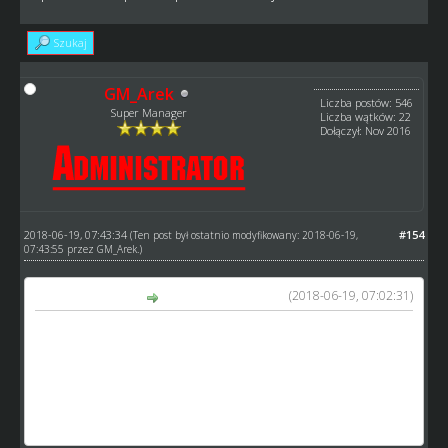
Szukaj
GM_Arek
Liczba postów: 546
Super Manager
Liczba wątków: 22
Dołączył: Nov 2016
2018-06-19, 07:43:34
#154
(Ten post był ostatnio modyfikowany: 2018-06-19,
07:43:55 przez
GM_Arek
.)
(2018-06-19, 07:02:31)
tofik napisał(a):
Co do rozwiązania problemu ZI i czwórmeczy to
proponuje rozwiązać to w taki sposob aby zawodnicy
wystawieni do takich zawodów z automatu dostawali 100
sprawności i ta nie zmieniala się podczas zawodów .Po
zakończonych zawodach zawodnik ma tyle sprawnosci ile
mial przed takowymi zawodami