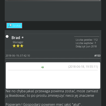
Szukaj
Brad
Liczba postów: 112
Manager
Liczba wątków: 7
Dołączył: Jun 2018
2018-06-19, 07:42:10
#153
(2018-06-18, 19:55:11)
GM_Arek napisał(a):
ps: kamykov: wg mojej wiedzy handi za dom już nie ma (a
przynajmniej ja nie planowałem go w nowej wersji silnika),
ale dla pewności czekam na odp Kuby
Nie no chyba jakaś przewaga powinna zostać, może zamiast
ją likwidować, to po prostu zminiejszyć nieco jej znaczenie
Popieram ! Gospodarz powinien mieć jakiś "atut" .