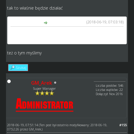
tak to właśnie będzie działać
(2018-06-19, 07:03:18)
tofik napisał(a):
I jeszcze jedno wraz z nowym silnikiem wykasował bym
wszystkie rekordy torów bo te będą teraz całkowicie inne
też o tym myślimy
Szukaj
GM_Arek
Liczba postów: 546
Super Manager
Liczba wątków: 22
Dołączył: Nov 2016
2018-06-19, 07:51:14
#155
(Ten post był ostatnio modyfikowany: 2018-06-19,
07:52:26 przez
GM_Arek
.)