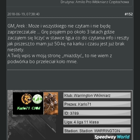
Drużyna: Amilo Pro Włókniarz Częstochowa
2018-06-19, 07:38:40
#152
GM_Arek : Może i wszystkiego nie czytam i nie będę
zaprzeczał,ale ... Grę pojąłem po około 3 latach gdzie
zacząłem się liczyć w stawce ligi,a co do czytania info i reszty
jak piszesz,to mam już 50-kę na karku i czasu jest już brak
niestety.
A Twój wpis w moją stronę ,,miażdżyć,, to nie wiem z
podwórka bo przeleciał koło mnie.