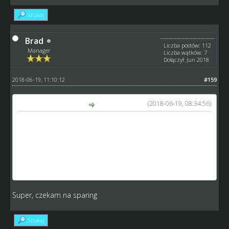
Szukaj
Brad
Liczba postów: 112
Manager
Liczba wątków: 7
Dołączył: Jun 2018
2018-06-19, 11:10:12
#159
(2018-06-19, 08:34:56)
GM_Arek napisał(a):
wnioski po 1szym dniu?
- lekkie zwiększenie znaczenia XP,
- lekkie zmniejszenie znaczenie sprawności,
- dołożenie kolejnej zmiennej w postaci handicapu
gospodarzom
Super, czekam na sparing
Szukaj