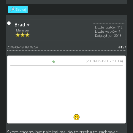
Szukaj
Brad
Liczba postów: 112
Manager
Liczba wątków: 7
Dołączył: Jun 2018
2018-06-19, 08:18:54
#157
(2018-06-19, 07:51:14)
GM_Arek napisał(a):
wojtas, Selby, Brad: obecnie nie ma takiej zmiennej jak
handi i sam nie do końca jestem przekonany czy być
powinna. kurcze nie wiem... Ale nie da się "zmniejszyć jej
znaczenia" - obecny silnik działa na innych zasadach i
poprzednie wartości nijak się do niego mają
a co do taśmy i defektu: zostanie to wpisane w faq
karlo: bardziej chodzi mi o to, by post cokolwiek mi
"dawał" od strony merytorycznej
Skoro chcemy byc najbliżej realiów to trzeba to zachowac,