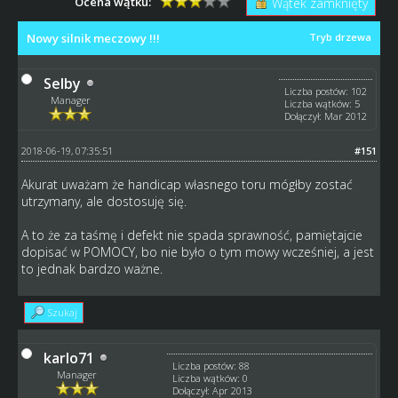
Ocena wątku:
Wątek zamknięty
Nowy silnik meczowy !!!
Tryb drzewa
Selby
Liczba postów: 102
Manager
Liczba wątków: 5
Dołączył: Mar 2012
2018-06-19, 07:35:51
#151
Akurat uważam że handicap własnego toru mógłby zostać
utrzymany, ale dostosuję się.
A to że za taśmę i defekt nie spada sprawność, pamiętajcie
dopisać w POMOCY, bo nie było o tym mowy wcześniej, a jest
to jednak bardzo ważne.
Szukaj
karlo71
Liczba postów: 88
Manager
Liczba wątków: 0
Dołączył: Apr 2013