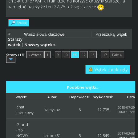
ich 3-krotnie? wynik i tak idzie na korzyść drużyny starszej, a
pamiętać należy że ten 22-25 też się starzeje
Szukaj
«
Starszy
wątek
|
Nowszy wątek
»
Strony (17):
« Wstecz
1
…
9
10
11
12
13
…
17
Dalej »
Wątek zamknięty
Podobne wątki…
Wątek:
Autor
Odpowiedzi:
Wyświetleń:
Ostatn
chat
2018-07-29, 
kamykov
6
12,795
meczowy
Ostatni post
:
Grand
Prix
2017-03-08, 
NOWY
kropek81
5
12,849
Ostatni post
: