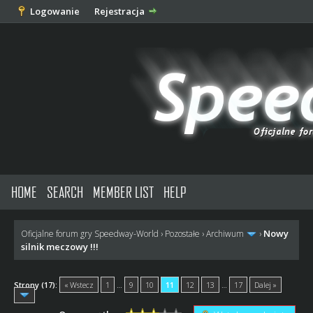
Logowanie
Rejestracja
HOME
SEARCH
MEMBER LIST
HELP
Nowy
Oficjalne forum gry Speedway-World
›
Pozostałe
›
Archiwum
›
silnik meczowy !!!
Strony (17):
« Wstecz
1
…
9
10
11
12
13
…
17
Dalej »