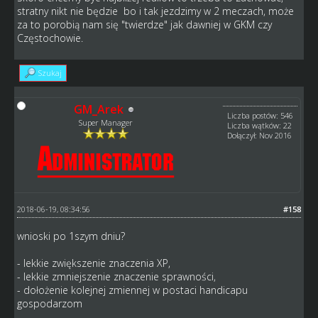
stratny nikt nie będzie bo i tak jezdzimy w 2 meczach, może
za to porobią nam się "twierdze" jak dawniej w GKM czy
Częstochowie.
Szukaj
GM_Arek
Liczba postów: 546
Super Manager
Liczba wątków: 22
Dołączył: Nov 2016
2018-06-19, 08:34:56
#158
wnioski po 1szym dniu?
- lekkie zwiększenie znaczenia XP,
- lekkie zmniejszenie znaczenie sprawności,
- dołożenie kolejnej zmiennej w postaci handicapu
gospodarzom