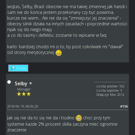
wojtas, Selby, Brad: obecnie nie ma takiej zmiennej jak handi i
sam nie do końca jestem przekonany czy być powinna.
kurcze nie wiem... Ale nie da się "zmniejszyć jej znaczenia" -
obecny silnik działa na innych zasadach i poprzednie wartości
nijak się do niego mają
a co do taśmy i defektu: zostanie to wpisane w faq
karlo: bardziej chodzi mi o to, by post cokolwiek mi "dawał"
od strony merytorycznej
Szukaj
Selby
Liczba postów: 102
Manager
Liczba wątków: 5
Dołączył: Mar 2012
2018-06-19, 08:06:20
#156
Jak się nie da to się nie da i trudno
choć przy tym
systemie każde 2% procent skilla zaczyna mieć ogromne
znaczenie