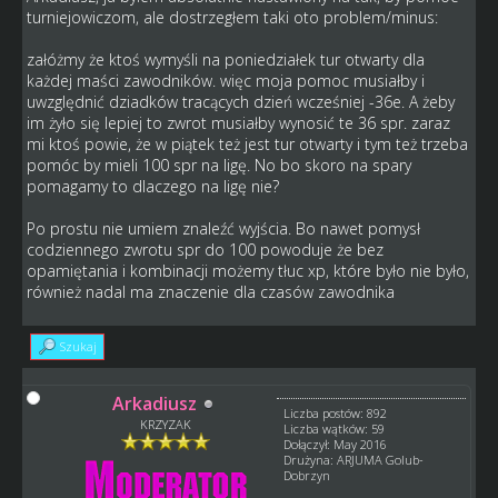
turniejowiczom, ale dostrzegłem taki oto problem/minus:
załóżmy że ktoś wymyśli na poniedziałek tur otwarty dla
każdej maści zawodników. więc moja pomoc musiałby i
uwzględnić dziadków tracących dzień wcześniej -36e. A żeby
im żyło się lepiej to zwrot musiałby wynosić te 36 spr. zaraz
mi ktoś powie, że w piątek też jest tur otwarty i tym też trzeba
pomóc by mieli 100 spr na ligę. No bo skoro na spary
pomagamy to dlaczego na ligę nie?
Po prostu nie umiem znaleźć wyjścia. Bo nawet pomysł
codziennego zwrotu spr do 100 powoduje że bez
opamiętania i kombinacji możemy tłuc xp, które było nie było,
również nadal ma znaczenie dla czasów zawodnika
Szukaj
Arkadiusz
Liczba postów: 892
KRZYZAK
Liczba wątków: 59
Dołączył: May 2016
Drużyna: ARJUMA Golub-
Dobrzyn