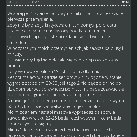
2018-06-19, 12:28:27
#161
Wczoraj po 1 sparze na nowym silniku mam również swoje
pierwsze przemyślenia.
Żeby nie było ze ja krytykowałem ten pomysl po prostu
jestem sceptycznie nastawiony pod katem turniei
forumowych (uparty jestem) i zdania w tej kwestii nie
zmieniłem.
W pozostałych moich przemyśleniach jak zawsze sa plusy i
minusy.
Nie wiem czy będzie oplacalo się nabijac xp okaze się w
praniu.
Pozytwy nowego silnika???jest kilka jak dla mnie.
Zespol majacy w składzie seniorow 22-25 będzie w stanie
wygrac z zespolem 29-33 jeśli tego 2 nie będzie online bo
dziadom oprócz sprawności pemietajmy będą zuzywac się
tez motory a gracz online będzie mogl zmieniac.
A nawet jeśli obaj będą online to nie będzie jak teraz wyniku
60-30 tylko może być walka wiec to jest na plus.
Moim zdaniem nastapi masowa wyprzedaz dziadow a
zawodnicy w wieku 22-25 będą rozchwytywani i ceny będą
spore chyba ze się myle.
Minus?jak pisałem o wyprzedaży dziadow może się to
przelozyc na to ze zawodnicy szybciej będą konczyc kariery