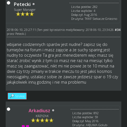
Petecki
Liczba postów: 282
Super Manager
Liczba wątków: 4
Dołączył: Aug 2016
Drużyna: TKKF Siekacze Gniezno
2018-06-10, 23:27:11
#34
(Ten post był ostatnio modyfikowany: 2018-06-10, 23:34:26
przez
Petecki
.)
wbijanie codziennych sparów jest nudne? zapisz się do
turniejów na forum i masz zajęcie a że suchy sparing jest
nudny to oczywiste Ta gra jest menedżerem więc masz się
starać zrobić wynik z tym co masz nie raz na miesiąc tylko
masz się zaangażować, nikt mi nie powie że te 10 minut na
dwie czy trzy zmiany w trakcie meczu to jest jakiś kosmos
nieosiągalny, ustalasz sobie że zawsze jedziesz spar o 19 czy
jakąkolwiek inną godzinę i nie ma problemu
Szukaj
Arkadiusz
Liczba postów: 892
KRZYZAK
Liczba wątków: 59
Dołączył: May 2016
Drużyna: ARJUMA Golub-