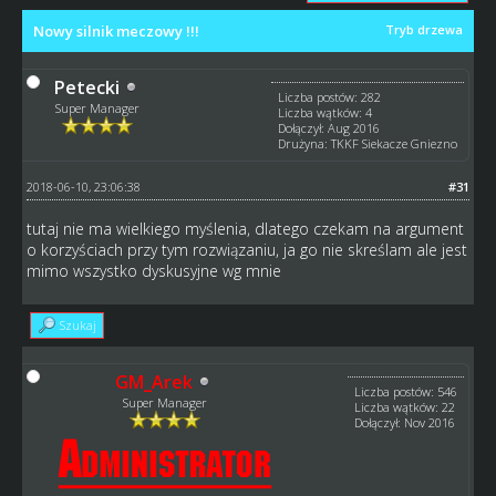
Nowy silnik meczowy !!!
Tryb drzewa
Petecki
Liczba postów: 282
Super Manager
Liczba wątków: 4
Dołączył: Aug 2016
Drużyna: TKKF Siekacze Gniezno
2018-06-10, 23:06:38
#31
tutaj nie ma wielkiego myślenia, dlatego czekam na argument
o korzyściach przy tym rozwiązaniu, ja go nie skreślam ale jest
mimo wszystko dyskusyjne wg mnie
Szukaj
GM_Arek
Liczba postów: 546
Super Manager
Liczba wątków: 22
Dołączył: Nov 2016