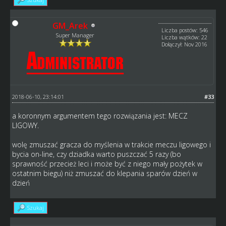
GM_Arek
Liczba postów: 546
Super Manager
Liczba wątków: 22
Dołączył: Nov 2016
2018-06-10, 23:14:01
#33
a koronnym argumentem tego rozwiązania jest: MECZ
LIGOWY.
wolę zmuszać gracza do myślenia w trakcie meczu ligowego i
bycia on-line, czy dziadka warto puszczać 5 razy (bo
sprawność przecież leci i może być z niego mały pożytek w
ostatnim biegu) niż zmuszać do klepania sparów dzień w
dzień
Szukaj