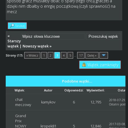
sposób gracz musiałby dbać o spary (tego chcą gracze) a
dzięki nim dbałby o enrgię początkową (czyli sprawność) na
mecz
Szukaj
«
Starszy
wątek
|
Nowszy wątek
»
Strony (17):
« Wstecz
1
2
3
4
5
…
17
Dalej »
Wątek zamknięty
Podobne wątki…
Wątek:
Autor
Odpowiedzi:
Wyświetleń:
Ostatn
chat
2018-07-29, 
kamykov
6
12,795
meczowy
Ostatni post
:
Grand
Prix
2017-03-08, 
NOWY
kropek81
5
12,846