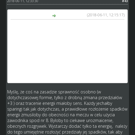
2018-06-11, 12:33:30
#43
(2018-06-11, 12:15:17)
GM_Arek napisał(a):
a dlaczego wg ciebie wersji nie można połączyć by obie
strony były zadowolone? i jak to nic nie zmieni że
sprawność będzie spadać w czasie meczu? przeczytałeś
uważnie mój 1-szy post w tym wątku? owszem będzie ona
leciała wszystkim zawodnikom, ale twojemu juniorowi
będzie co bieg spadać o 2-3 punkty, a seniorowi o 5-6. Po
3 seriach twój junior będzie miał 94/91 sprawności a
senior 85/82 co już będzie znacznie wpływało na jego
czas. Naprawdę uważasz że to nic w trakcie meczu nie
zmieni?
Myślę, że coś na zasadzie sprawność osobno (w
dotychczasowej formie, tylko z drobną zmiana przedziałów
+3 ) oraz tracenie energii miałoby sens. Każdy jechałby
sparingi tak jak dotychczas, a prawidłowe rozłożenie spadków
energii zmusiloby do obecności na meczu w celu użycia
zawodnika spod nr 8. Byloby to ciekawe urozmaicenie,
obecnych rozgrywek. Wystarczy dodać tylko ta energię, należy
do tego umiejętnie rozłożyć przedziały jej spadków, tak aby