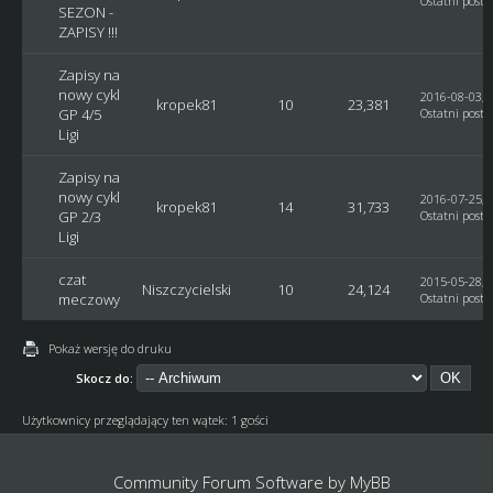
Ostatni post
:
SEZON -
ZAPISY !!!
Zapisy na
nowy cykl
2016-08-03, 
kropek81
10
23,381
GP 4/5
Ostatni post
:
Ligi
Zapisy na
nowy cykl
2016-07-25, 
kropek81
14
31,733
GP 2/3
Ostatni post
:
Ligi
czat
2015-05-28, 
Niszczycielski
10
24,124
meczowy
Ostatni post
:
Pokaż wersję do druku
Skocz do:
Użytkownicy przeglądający ten wątek: 1 gości
Community Forum Software by
MyBB