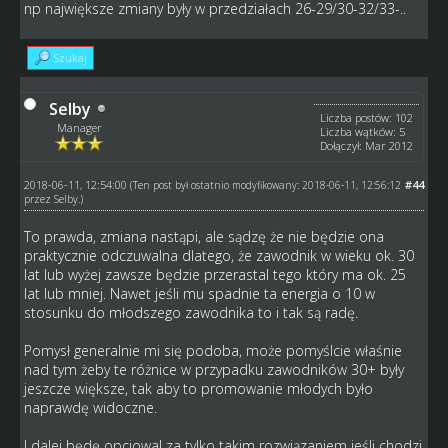
np największe zmiany były w przedziałach 26-29/30-32/33-..
Szukaj
Selby
Liczba postów: 102
Manager
Liczba wątków: 5
Dołączył: Mar 2012
2018-06-11, 12:54:00
#44
(Ten post był ostatnio modyfikowany: 2018-06-11, 12:56:12
przez
Selby
.)
To prawda, zmiana nastąpi, ale sądzę że nie będzie ona
praktycznie odczuwalna dlatego, że zawodnik w wieku ok. 30
lat lub wyżej zawsze będzie przerastal tego który ma ok. 25
lat lub mniej. Nawet jeśli mu spadnie ta energia o 10 w
stosunku do młodszego zawodnika to i tak są radę.
Pomysł generalnie mi się podoba, może pomyślcie właśnie
nad tym żeby te różnice w przypadku zawodników 30+ były
jeszcze większe, tak aby to promowanie młodych było
naprawdę widoczne.
I dalej będę opcjowal za tylko takim rozwiązaniem jeśli chodzi