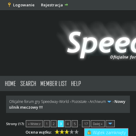
Logowanie
Rejestracja
HOME
SEARCH
MEMBER LIST
HELP
Nowy
Oficjalne forum gry Speedway-World
›
Pozostałe
›
Archiwum
›
silnik meczowy !!!
Strony (17):
« Wstecz
1
2
3
4
5
…
17
Dalej »
Ocena wątku:
Wątek zamknięty