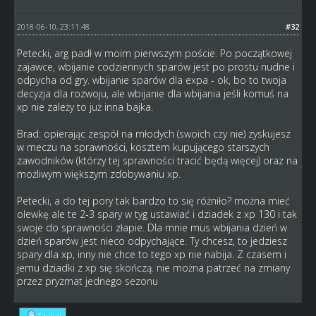
2018-06-10, 23:11:48
#32
Petecki, arg padł w moim pierwszym poście. Po początkowej
zajawce, wbijanie codziennych sparów jest po prostu nudne i
odpycha od gry. wbijanie sparów dla expa - ok, bo to twoja
decyzja dla rozwoju, ale wbijanie dla wbijania jeśli komuś na
xp nie zależy to już inna bajka.
Brad: opierając zespół na młodych (swoich czy nie) zyskujesz
w meczu na sprawności, kosztem kupującego starszych
zawodników (którzy tej sprawności tracić będą więcej) oraz na
możliwym większym zdobywaniu xp.
Petecki, a do tej pory tak bardzo to się różniło? można mieć
olewkę ale te 2-3 spary w tyg ustawiać i dziadek z xp 130 i tak
swoje do sprawności złapie. Dla mnie mus wbijania dzień w
dzień sparów jest nieco odpychające. Ty chcesz, to jedziesz
spary dla xp, inny nie chce to tego xp nie nabija. Z czasem i
jemu dziadki z xp się skończą. nie można patrzeć na zmiany
przez pryzmat jednego sezonu
Szukaj