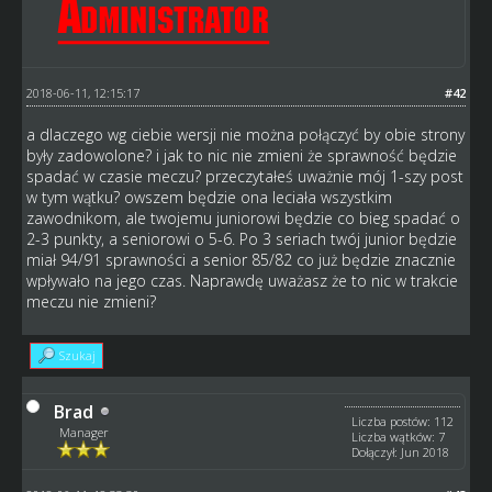
2018-06-11, 12:15:17
#42
a dlaczego wg ciebie wersji nie można połączyć by obie strony
były zadowolone? i jak to nic nie zmieni że sprawność będzie
spadać w czasie meczu? przeczytałeś uważnie mój 1-szy post
w tym wątku? owszem będzie ona leciała wszystkim
zawodnikom, ale twojemu juniorowi będzie co bieg spadać o
2-3 punkty, a seniorowi o 5-6. Po 3 seriach twój junior będzie
miał 94/91 sprawności a senior 85/82 co już będzie znacznie
wpływało na jego czas. Naprawdę uważasz że to nic w trakcie
meczu nie zmieni?
Szukaj
Brad
Liczba postów: 112
Manager
Liczba wątków: 7
Dołączył: Jun 2018