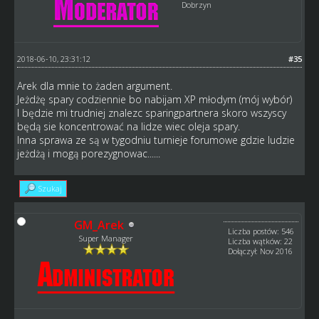
Dobrzyn
2018-06-10, 23:31:12
#35
Arek dla mnie to żaden argument.
Jeżdżę spary codziennie bo nabijam XP młodym (mój wybór)
I będzie mi trudniej znalezc sparingpartnera skoro wszyscy
będą sie koncentrować na lidze wiec oleja spary.
Inna sprawa ze są w tygodniu turnieje forumowe gdzie ludzie
jeżdżą i mogą porezygnowac......
Szukaj
GM_Arek
Liczba postów: 546
Super Manager
Liczba wątków: 22
Dołączył: Nov 2016