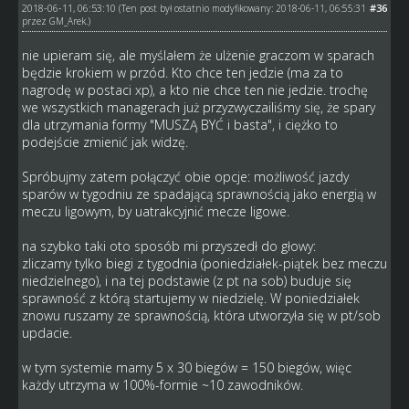
2018-06-11, 06:53:10
#36
(Ten post był ostatnio modyfikowany: 2018-06-11, 06:55:31
przez
GM_Arek
.)
nie upieram się, ale myślałem że ulżenie graczom w sparach
będzie krokiem w przód. Kto chce ten jedzie (ma za to
nagrodę w postaci xp), a kto nie chce ten nie jedzie. trochę
we wszystkich managerach już przyzwyczailiśmy się, że spary
dla utrzymania formy "MUSZĄ BYĆ i basta", i ciężko to
podejście zmienić jak widzę.
Spróbujmy zatem połączyć obie opcje: możliwość jazdy
sparów w tygodniu ze spadającą sprawnością jako energią w
meczu ligowym, by uatrakcyjnić mecze ligowe.
na szybko taki oto sposób mi przyszedł do głowy:
zliczamy tylko biegi z tygodnia (poniedziałek-piątek bez meczu
niedzielnego), i na tej podstawie (z pt na sob) buduje się
sprawność z którą startujemy w niedzielę. W poniedziałek
znowu ruszamy ze sprawnością, która utworzyła się w pt/sob
updacie.
w tym systemie mamy 5 x 30 biegów = 150 biegów, więc
każdy utrzyma w 100%-formie ~10 zawodników.