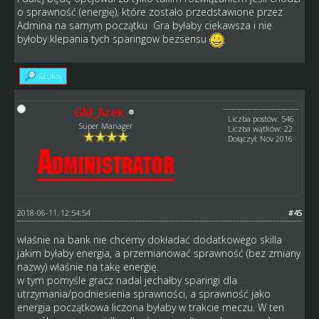
o sprawność (energię), które zostało przedstawione przez
Admina na samym początku Gra byłaby ciekawsza i nie
byłoby klepania tych sparingow bezsensu
Szukaj
GM_Arek
Liczba postów: 546
Super Manager
Liczba wątków: 22
Dołączył: Nov 2016
2018-06-11, 12:54:54
#45
właśnie na bank nie chcemy dokładać dodatkowego skilla
jakim byłaby energia, a przemianować sprawność (bez zmiany
nazwy) właśnie na takę energię.
w tym pomyśle gracz nadal jechałby sparingi dla
utrzymania/podniesienia sprawności, a sprawność jako
energia początkowa liczona byłaby w trakcie meczu. W ten