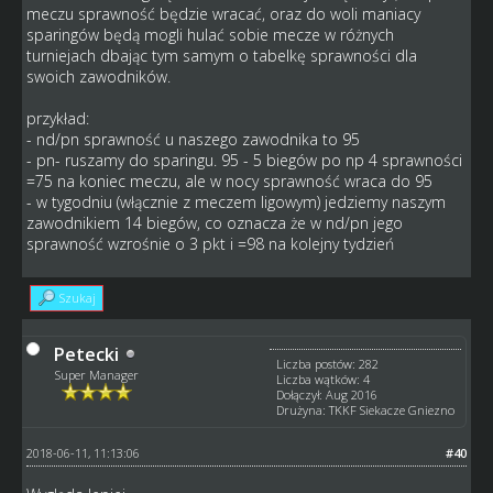
meczu sprawność będzie wracać, oraz do woli maniacy
sparingów będą mogli hulać sobie mecze w różnych
turniejach dbając tym samym o tabelkę sprawności dla
swoich zawodników.
przykład:
- nd/pn sprawność u naszego zawodnika to 95
- pn- ruszamy do sparingu. 95 - 5 biegów po np 4 sprawności
=75 na koniec meczu, ale w nocy sprawność wraca do 95
- w tygodniu (włącznie z meczem ligowym) jedziemy naszym
zawodnikiem 14 biegów, co oznacza że w nd/pn jego
sprawność wzrośnie o 3 pkt i =98 na kolejny tydzień
Szukaj
Petecki
Liczba postów: 282
Super Manager
Liczba wątków: 4
Dołączył: Aug 2016
Drużyna: TKKF Siekacze Gniezno
2018-06-11, 11:13:06
#40