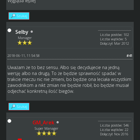
Wygląda lepiej
Szukaj
Selby
Liczba postów: 102
Manager
Liczba wątków: 5
Dołączył: Mar 2012
2018-06-11, 11:54:58
#41
Uważam że to bez sensu. Albo się decydujecie na jedną
wersję albo na drugą. To że będzie sprawność spadać w
trakcie meczu nic nie zmieni, bo będzie ona leciała wszystkim
zawodnikom a nikt zmian nie będzie robił, bo będzie musiał
odjechać konkretną ilość biegów.
Szukaj
GM_Arek
Liczba postów: 546
Super Manager
Liczba wątków: 22
Dołączył: Nov 2016