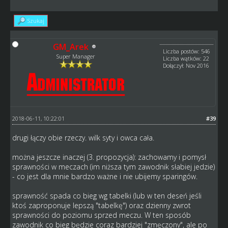
Szukaj
GM_Arek
Liczba postów: 546
Super Manager
Liczba wątków: 22
Dołączył: Nov 2016
2018-06-11, 10:22:01
#39
drugi łączy obie rzeczy. wilk syty i owca cała.
można jeszcze inaczej (3. propozycja): zachowamy i pomysł
sprawności w meczach (im niższa tym zawodnik słabiej jedzie)
- co jest dla mnie bardzo ważne i nie ubijemy sparingów.
sprawność spada co bieg wg tabelki (lub w ten deseń jeśli
ktoś zaproponuje lepszą "tabelkę") oraz dzienny zwrot
sprawności do poziomu sprzed meczu. W ten sposób
zawodnik co bieg będzie coraz bardziej "zmęczony", ale po