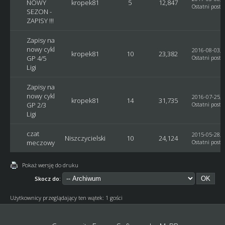
NOWY
kropek81
5
12,847
Ostatni post
:
SEZON -
ZAPISY !!!
Zapisy na
nowy cykl
2016-08-03, 
kropek81
10
23,382
GP 4/5
Ostatni post
:
Ligi
Zapisy na
nowy cykl
2016-07-25, 
kropek81
14
31,735
GP 2/3
Ostatni post
:
Ligi
czat
2015-05-28, 
Niszczycielski
10
24,124
meczowy
Ostatni post
:
Pokaż wersję do druku
Skocz do:
Użytkownicy przeglądający ten wątek: 1 gości