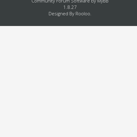
Community Forum Software by
MyBB
1.8.27
Designed By
Rooloo
.