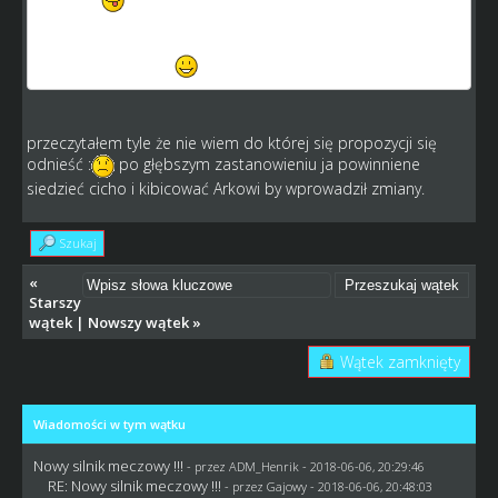
Dlaczego ma w Ciebie uderzyć?
Jeden konkretny argument, dlaczego druzyna Kamykova
dostaje po dupie?
przeczytałem tyle że nie wiem do której się propozycji się
odnieść :
po głębszym zastanowieniu ja powinniene
siedzieć cicho i kibicować Arkowi by wprowadził zmiany.
Szukaj
«
Starszy
wątek
|
Nowszy wątek
»
Wątek zamknięty
Wiadomości w tym wątku
Nowy silnik meczowy !!!
- przez
ADM_Henrik
- 2018-06-06, 20:29:46
RE: Nowy silnik meczowy !!!
- przez
Gajowy
- 2018-06-06, 20:48:03