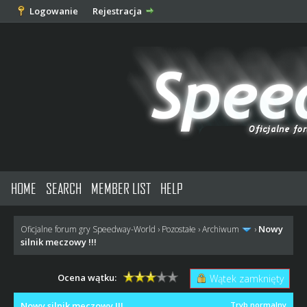
Logowanie
Rejestracja
HOME
SEARCH
MEMBER LIST
HELP
Nowy
Oficjalne forum gry Speedway-World
›
Pozostałe
›
Archiwum
›
silnik meczowy !!!
Ocena wątku:
Wątek zamknięty
Nowy silnik meczowy !!!
Tryb normalny