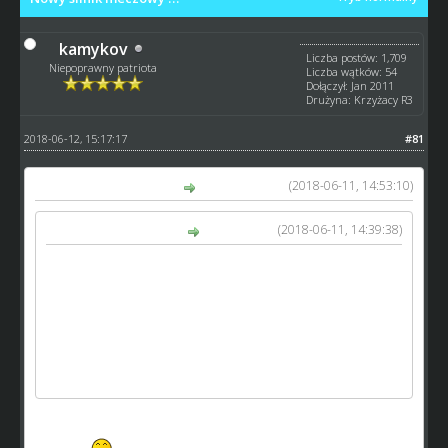
kamykov
Liczba postów: 1,709
Niepoprawny patriota
Liczba wątków: 54
Dołączył: Jan 2011
Drużyna: Krzyżacy R3
2018-06-12, 15:17:17
#81
(2018-06-11, 14:53:10)
Asteck666 napisał(a):
(2018-06-11, 14:39:38)
kamykov napisał(a):
A ja mam wrażenie że ta zmiana jest wprowadzana po
to by była jakaś zmiana. I drażni mnie ktoś ma wizje
robienie z SW SpS'a , a taki gracz jak ja dostaje po
d.pie , bo nikt mi nie mówił za wczasu jakie będą
zmiany.
Do tego ta zmiana raczej nie przyciągnie nowych graczy
a raczej ich zrazi - ja już mam tego dość.
Ale przeczytałes w ogóle propozycje z konkretnymi
cyframi?