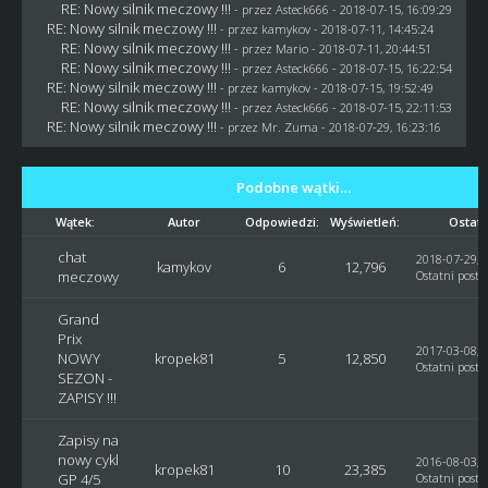
RE: Nowy silnik meczowy !!!
- przez
Asteck666
- 2018-07-15, 16:09:29
RE: Nowy silnik meczowy !!!
- przez
kamykov
- 2018-07-11, 14:45:24
RE: Nowy silnik meczowy !!!
- przez
Mario
- 2018-07-11, 20:44:51
RE: Nowy silnik meczowy !!!
- przez
Asteck666
- 2018-07-15, 16:22:54
RE: Nowy silnik meczowy !!!
- przez
kamykov
- 2018-07-15, 19:52:49
RE: Nowy silnik meczowy !!!
- przez
Asteck666
- 2018-07-15, 22:11:53
RE: Nowy silnik meczowy !!!
- przez
Mr. Zuma
- 2018-07-29, 16:23:16
Podobne wątki…
Wątek:
Autor
Odpowiedzi:
Wyświetleń:
Ostatn
chat
2018-07-29, 
kamykov
6
12,796
meczowy
Ostatni post
:
Grand
Prix
2017-03-08, 
NOWY
kropek81
5
12,850
Ostatni post
:
SEZON -
ZAPISY !!!
Zapisy na
nowy cykl
2016-08-03, 
kropek81
10
23,385
GP 4/5
Ostatni post
: