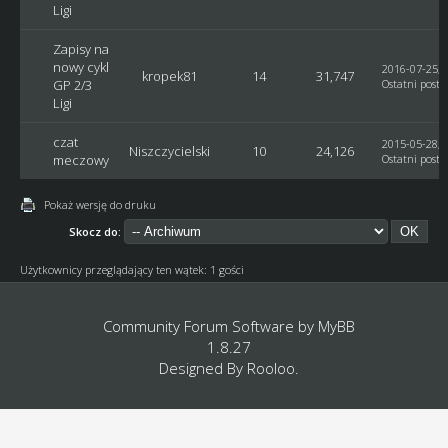
Ligi
Zapisy na
nowy cykl
2016-07-25, 
kropek81
14
31,747
GP 2/3
Ostatni post
:
Ligi
czat
2015-05-28, 
Niszczycielski
10
24,126
meczowy
Ostatni post
:
Pokaż wersję do druku
Skocz do:
Użytkownicy przeglądający ten wątek: 1 gości
Community Forum Software by
MyBB
1.8.27
Designed By
Rooloo
.