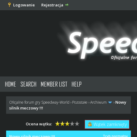
Logowanie
Rejestracja
HOME
SEARCH
MEMBER LIST
HELP
Nowy
Oficjalne forum gry Speedway-World
›
Pozostałe
›
Archiwum
›
silnik meczowy !!!
Ocena wątku:
Wątek zamknięty
Nowy silnik meczowy !!!
Tryb normalny