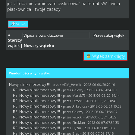
już z Tobą nie zamierzam dyskutować na temat SW. Twoja
piaskownica - twoje zasady
Szukaj
«
Starszy
wątek
|
Nowszy wątek
»
Wątek zamknięty
Wiadomości w tym wątku
Nowy silnik meczowy !!!
- przez
ADM_Henrik
- 2018-06-06, 20:29:46
RE: Nowy silnik meczowy !!!
- przez
Gajowy
- 2018-06-06, 20:48:03
RE: Nowy silnik meczowy !!!
- przez
Marek79
- 2018-06-06, 20:54:14
RE: Nowy silnik meczowy !!!
- przez
Petecki
- 2018-06-06, 20:58:43
RE: Nowy silnik meczowy !!!
- przez
Arkadiusz
- 2018-06-06, 21:10:28
RE: Nowy silnik meczowy !!!
- przez
Gajowy
- 2018-06-06, 21:34:07
RE: Nowy silnik meczowy !!!
- przez
Petecki
- 2018-06-06, 21:54:29
RE: Nowy silnik meczowy !!!
- przez
FireMan
- 2018-06-07, 07:31:33
RE: Nowy silnik meczowy !!!
- przez
Hyziu
- 2018-06-07, 08:13:07
RE: Nowy silnik meczowy !!!
- przez
Brad
- 2018-06-07, 08:57:15