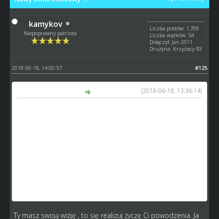
kamykov
Liczba postów: 1,709
Niepoprawny patriota
Liczba wątków: 54
Dołączył: Jan 2011
Drużyna: Krzyżacy R3
2018-06-18, 14:00:57
#125
(2018-06-18, 13:36:14)
GM_Arek napisał(a):
kamykov, a co to za "gość"? mam na imię Arek. znasz
mnie również z sps.
w sw zacząłem grać niecały rok po tobie, więc nie gościuj
mi tu, skoro nie masz żadnych argumentów nt zmian,
poza: "zmiany są by gra się rozpadła".
gra rozpadła się zanim tu trafiłem jako GM, więc nie skacz
na kogoś, kto próbuje zrobić cokolwiek byś nie stracił
swojego cennego vipa przed jego wygaśnięciem..
Ty masz swoją wizję , to się realizuj życzę Ci powodzenia. Ja