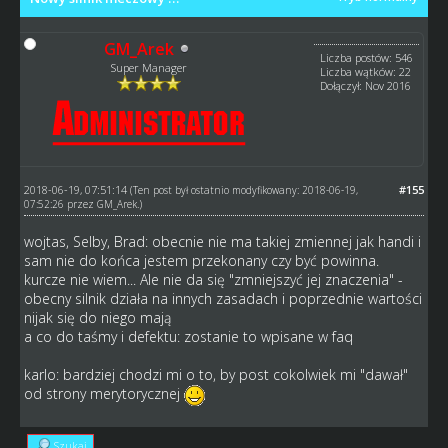
GM_Arek
Liczba postów: 546
Super Manager
Liczba wątków: 22
Dołączył: Nov 2016
2018-06-19, 07:51:14
#155
(Ten post był ostatnio modyfikowany: 2018-06-19,
07:52:26 przez
GM_Arek
.)
wojtas, Selby, Brad: obecnie nie ma takiej zmiennej jak handi i
sam nie do końca jestem przekonany czy być powinna.
kurcze nie wiem... Ale nie da się "zmniejszyć jej znaczenia" -
obecny silnik działa na innych zasadach i poprzednie wartości
nijak się do niego mają
a co do taśmy i defektu: zostanie to wpisane w faq
karlo: bardziej chodzi mi o to, by post cokolwiek mi "dawał"
od strony merytorycznej
Szukaj