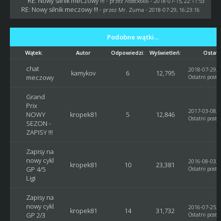
RE: Nowy silnik meczowy !!!
- przez
Asteck666
- 2018-07-15, 22:11:53
RE: Nowy silnik meczowy !!!
- przez
Mr. Zuma
- 2018-07-29, 16:23:16
Podobne wątki…
Wątek:
Autor
Odpowiedzi:
Wyświetleń:
Ostatn
chat
2018-07-29, 
kamykov
6
12,795
meczowy
Ostatni post
:
Grand
Prix
2017-03-08, 
NOWY
kropek81
5
12,846
Ostatni post
:
SEZON -
ZAPISY !!!
Zapisy na
nowy cykl
2016-08-03, 
kropek81
10
23,381
GP 4/5
Ostatni post
:
Ligi
Zapisy na
nowy cykl
2016-07-25, 
kropek81
14
31,732
GP 2/3
Ostatni post
: