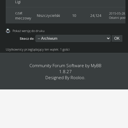
Ligi
czat
2015-05-28, 
Niszczycielski
10
24,124
meczowy
Ostatni post
:
Pokaż wersję do druku
Skocz do:
Użytkownicy przeglądający ten wątek: 1 gości
Community Forum Software by
MyBB
1.8.27
Designed By
Rooloo
.