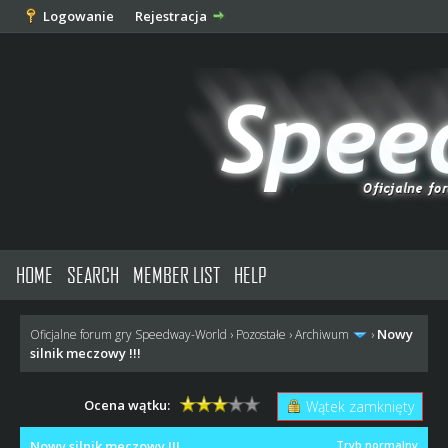
Logowanie
Rejestracja
HOME
SEARCH
MEMBER LIST
HELP
Nowy
Oficjalne forum gry Speedway-World
›
Pozostałe
›
Archiwum
›
silnik meczowy !!!
Ocena wątku:
Wątek zamknięty
Nowy silnik meczowy !!!
Tryb normalny