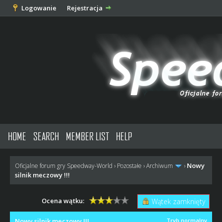
Logowanie
Rejestracja
HOME
SEARCH
MEMBER LIST
HELP
Nowy
Oficjalne forum gry Speedway-World
›
Pozostałe
›
Archiwum
›
silnik meczowy !!!
Ocena wątku:
Wątek zamknięty
Nowy silnik meczowy !!!
Tryb normalny