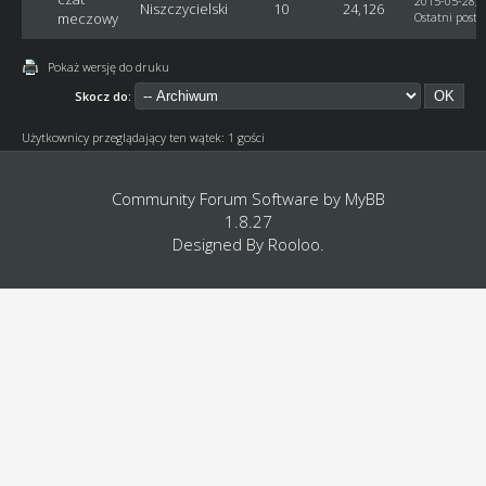
2015-05-28, 
Niszczycielski
10
24,126
meczowy
Ostatni post
:
Pokaż wersję do druku
Skocz do:
Użytkownicy przeglądający ten wątek: 1 gości
Community Forum Software by
MyBB
1.8.27
Designed By
Rooloo
.