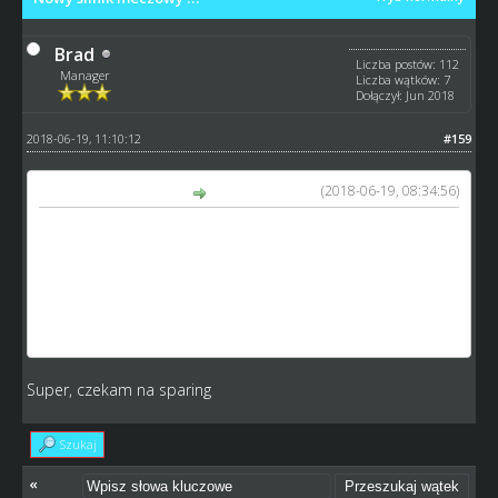
Brad
Liczba postów: 112
Manager
Liczba wątków: 7
Dołączył: Jun 2018
2018-06-19, 11:10:12
#159
(2018-06-19, 08:34:56)
GM_Arek napisał(a):
wnioski po 1szym dniu?
- lekkie zwiększenie znaczenia XP,
- lekkie zmniejszenie znaczenie sprawności,
- dołożenie kolejnej zmiennej w postaci handicapu
gospodarzom
Super, czekam na sparing
Szukaj
«