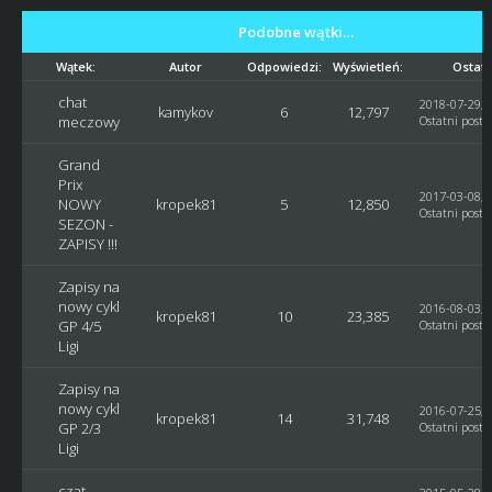
Podobne wątki…
Wątek:
Autor
Odpowiedzi:
Wyświetleń:
Ostatn
chat
2018-07-29, 
kamykov
6
12,797
meczowy
Ostatni post
:
Grand
Prix
2017-03-08, 
NOWY
kropek81
5
12,850
Ostatni post
:
SEZON -
ZAPISY !!!
Zapisy na
nowy cykl
2016-08-03, 
kropek81
10
23,385
GP 4/5
Ostatni post
:
Ligi
Zapisy na
nowy cykl
2016-07-25, 
kropek81
14
31,748
GP 2/3
Ostatni post
:
Ligi
czat