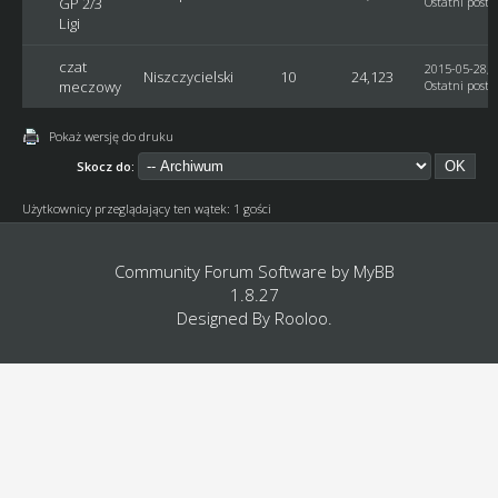
GP 2/3
Ostatni post
:
Ligi
czat
2015-05-28, 
Niszczycielski
10
24,123
meczowy
Ostatni post
:
Pokaż wersję do druku
Skocz do:
Użytkownicy przeglądający ten wątek: 1 gości
Community Forum Software by
MyBB
1.8.27
Designed By
Rooloo
.