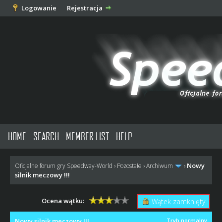
Logowanie
Rejestracja
HOME
SEARCH
MEMBER LIST
HELP
Nowy
Oficjalne forum gry Speedway-World
›
Pozostałe
›
Archiwum
›
silnik meczowy !!!
Ocena wątku:
Wątek zamknięty
Nowy silnik meczowy !!!
Tryb normalny