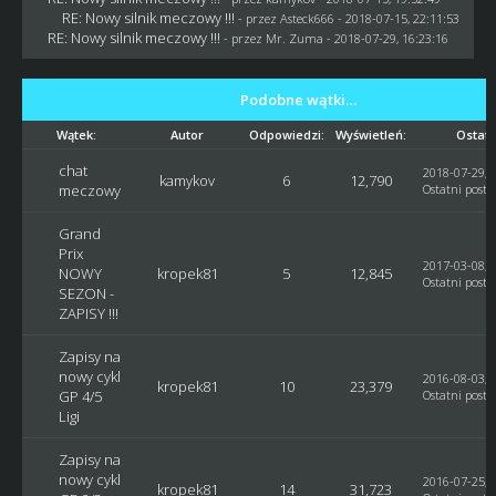
RE: Nowy silnik meczowy !!!
- przez
Asteck666
- 2018-07-15, 22:11:53
RE: Nowy silnik meczowy !!!
- przez
Mr. Zuma
- 2018-07-29, 16:23:16
Podobne wątki…
Wątek:
Autor
Odpowiedzi:
Wyświetleń:
Ostatn
chat
2018-07-29, 
kamykov
6
12,790
meczowy
Ostatni post
:
Grand
Prix
2017-03-08, 
NOWY
kropek81
5
12,845
Ostatni post
:
SEZON -
ZAPISY !!!
Zapisy na
nowy cykl
2016-08-03, 
kropek81
10
23,379
GP 4/5
Ostatni post
:
Ligi
Zapisy na
nowy cykl
2016-07-25, 
kropek81
14
31,723