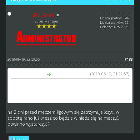
GM_Arek
Liczba postów: 546
Super Manager
Liczba wątków: 22
Dołączył: Nov 2016
2018-06-19, 22:50:05
#188
(2018-06-19, 21:31:57)
Selby napisał(a):
Krótka uwaga. Jeśli silnik nowy ma zostać, a tak duże
znaczenie ma w nim pogoda to sądzę, że powinna być
ona widoczna na kilka dni do przodu np. 3.
na 2 dni przed meczem ligowym się zatrzymuje (czyt,. w
sobotę rano już wiesz co będzie w niedzielę na meczu).
powinno wystarczyć?
Szukaj