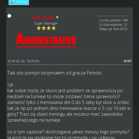
Szukaj
GM_Arek
Liczba postów: 546
Super Manager
Liczba wątków: 22
Dołączył: Nov 2016
2018-06-20, 18:09:00
#197
Taki oto pomysł otrzymałem od gracza Petecki:
cyt:
tak sobie myślę że skoro jest problem ze sprawnością po
niedzieli na turnieje to może zostawić trena sprawności?
zamienić tylko z trenowania dni 0 do 5 żeby był skok a zrobić
tak że np po jednym dniu trenowania skacze o 5 czy 10 pkt w
górę? Traci się dzień treningu ale możesz mieć zawodnika
sprawniejszego na turnieje
co o tym sądzicie? dostrzegacie jakieś minusy tego pomysłu?
ja jeszcze na spokojnie też to przemyślę i się odniosę