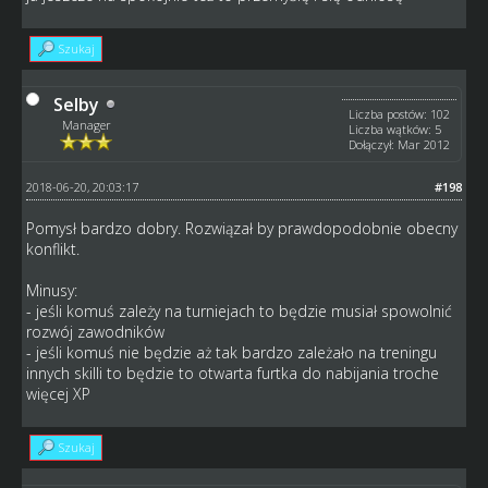
Szukaj
Selby
Liczba postów: 102
Manager
Liczba wątków: 5
Dołączył: Mar 2012
2018-06-20, 20:03:17
#198
Pomysł bardzo dobry. Rozwiązał by prawdopodobnie obecny
konflikt.
Minusy:
- jeśli komuś zależy na turniejach to będzie musiał spowolnić
rozwój zawodników
- jeśli komuś nie będzie aż tak bardzo zależało na treningu
innych skilli to będzie to otwarta furtka do nabijania troche
więcej XP
Szukaj