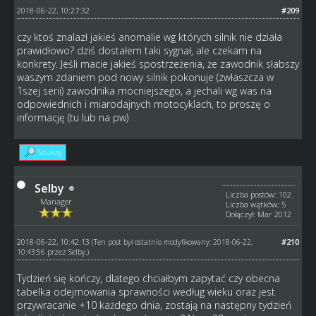
2018-06-22, 10:27:32
#209
czy ktoś znalazł jakieś anomalie wg których silnik nie działa
prawidłowo? dziś dostałem taki sygnał, ale czekam na
konkrety. Jeśli macie jakieś spostrzeżenia, że zawodnik słabszy
waszym zdaniem pod nowy silnik pokonuje (zwłaszcza w
1szej serii) zawodnika mocniejszego, a jechali wg was na
odpowiednich i miarodajnych motocyklach, to proszę o
informację (tu lub na pw)
Szukaj
Selby
Liczba postów: 102
Manager
Liczba wątków: 5
Dołączył: Mar 2012
2018-06-22, 10:42:13
#210
(Ten post był ostatnio modyfikowany: 2018-06-22,
10:43:56 przez
Selby
.)
Tydzień się kończy, dlatego chciałbym zapytać czy obecna
tabelka odejmowania sprawności według wieku oraz jest
przywracanie +10 każdego dnia, zostają na następny tydzień