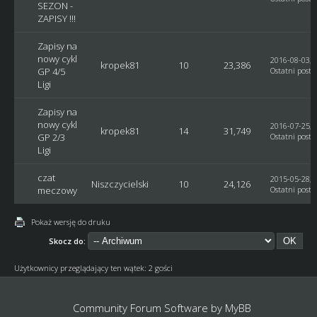
SEZON -
ZAPISY !!!
Zapisy na
nowy cykl
2016-08-03, 
kropek81
10
23,386
GP 4/5
Ostatni post
:
Ligi
Zapisy na
nowy cykl
2016-07-25, 
kropek81
14
31,749
GP 2/3
Ostatni post
:
Ligi
czat
2015-05-28, 
Niszczycielski
10
24,126
meczowy
Ostatni post
:
Pokaż wersję do druku
Skocz do:
Użytkownicy przeglądający ten wątek: 2 gości
Community Forum Software by
MyBB