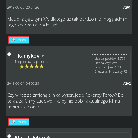
2018-06-20, 20:34:26
#201
Macie rację z tym XP, dlatego aż tak bardzo nie mogą admini
tego znaczenia podnieść
Szukaj
kamykov
Liczba postów: 1,709
Niepoprawny patriota
Liczba wątków: 54
Dołączył: Jan 2011
Drużyna: Krzyżacy R3
2018-06-21, 04:53:29
#202
Czy w raz ze zmianą silnika wyzerujecie Rekordy Torów? Bo
teraz za Chiny Ludowe nikt by nie pobił aktualnego RT na
moim stadionie.
Szukaj
Maja falubaz