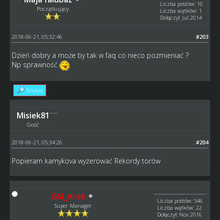
Liczba postów: 10
Początkujący
Liczba wątków: 1
Dołączył: Jul 2014
2018-06-21, 05:32:46
#203
Dzień dobry a może by tak w faq co nieco pozmieniać ?
Np sprawność
Szukaj
Misiek81
Gość
2018-06-21, 05:34:26
#204
Popieram kamykova wyzerować Rekordy torów
GM_Arek
Liczba postów: 546
Super Manager
Liczba wątków: 22
Dołączył: Nov 2016