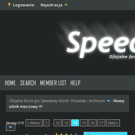
Logowanie
Rejestracja
HOME
SEARCH
MEMBER LIST
HELP
Nowy
Oficjalne forum gry Speedway-World
›
Pozostałe
›
Archiwum
›
silnik meczowy !!!
Strony (17):
« Wstecz
1
…
12
13
14
15
16
17
Dalej »