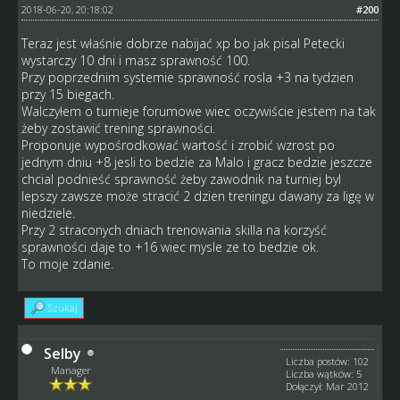
2018-06-20, 20:18:02
#200
Teraz jest właśnie dobrze nabijać xp bo jak pisal Petecki
wystarczy 10 dni i masz sprawność 100.
Przy poprzednim systemie sprawność rosla +3 na tydzien
przy 15 biegach.
Walczyłem o turnieje forumowe wiec oczywiście jestem na tak
żeby zostawić trening sprawności.
Proponuje wypośrodkować wartość i zrobić wzrost po
jednym dniu +8 jesli to bedzie za Malo i gracz bedzie jeszcze
chcial podnieść sprawność żeby zawodnik na turniej byl
lepszy zawsze może stracić 2 dzien treningu dawany za ligę w
niedziele.
Przy 2 straconych dniach trenowania skilla na korzyść
sprawności daje to +16 wiec mysle ze to bedzie ok.
To moje zdanie.
Szukaj
Selby
Liczba postów: 102
Manager
Liczba wątków: 5
Dołączył: Mar 2012