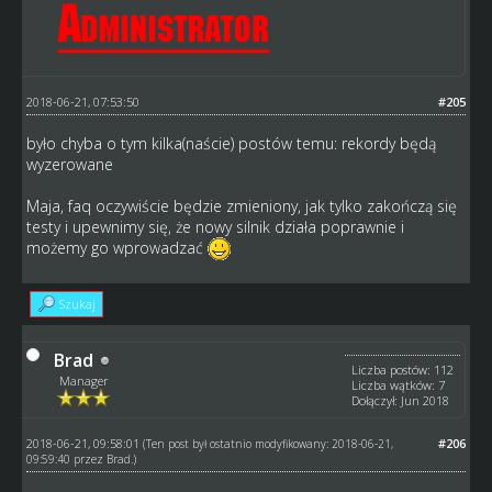
2018-06-21, 07:53:50
#205
było chyba o tym kilka(naście) postów temu: rekordy będą
wyzerowane
Maja, faq oczywiście będzie zmieniony, jak tylko zakończą się
testy i upewnimy się, że nowy silnik działa poprawnie i
możemy go wprowadzać
Szukaj
Brad
Liczba postów: 112
Manager
Liczba wątków: 7
Dołączył: Jun 2018
2018-06-21, 09:58:01
#206
(Ten post był ostatnio modyfikowany: 2018-06-21,
09:59:40 przez
Brad
.)