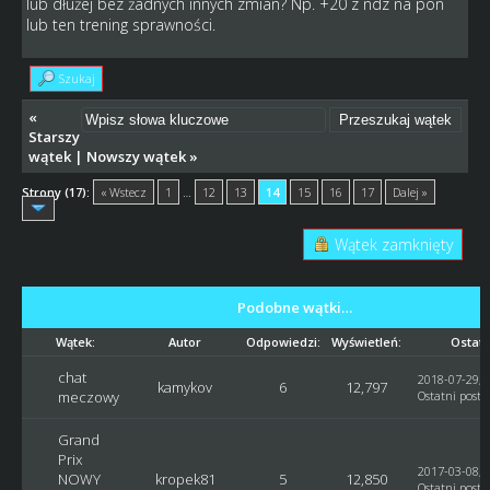
lub dłużej bez żadnych innych zmian? Np. +20 z ndz na pon
lub ten trening sprawności.
Szukaj
«
Starszy
wątek
|
Nowszy wątek
»
Strony (17):
« Wstecz
1
…
12
13
14
15
16
17
Dalej »
Wątek zamknięty
Podobne wątki…
Wątek:
Autor
Odpowiedzi:
Wyświetleń:
Ostatn
chat
2018-07-29, 
kamykov
6
12,797
meczowy
Ostatni post
:
Grand
Prix
2017-03-08, 
NOWY
kropek81
5
12,850
Ostatni post
: