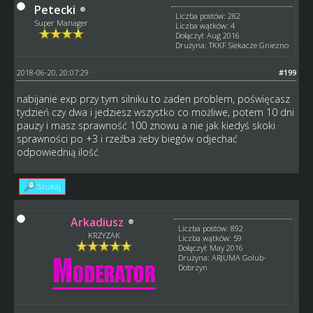
Petecki
Liczba postów: 282
Super Manager
Liczba wątków: 4
Dołączył: Aug 2016
Drużyna: TKKF Siekacze Gniezno
2018-06-20, 20:07:29
#199
nabijanie exp przy tym silniku to żaden problem, poświęcasz
tydzień czy dwa i jedziesz wszystko co możliwe, potem 10 dni
pauzy i masz sprawność 100 znowu a nie jak kiedyś skoki
sprawności po +3 i rzeźba żeby biegów odjechać
odpowiednią ilość
Szukaj
Arkadiusz
Liczba postów: 892
KRZYZAK
Liczba wątków: 59
Dołączył: May 2016
Drużyna: ARJUMA Golub-
Dobrzyn