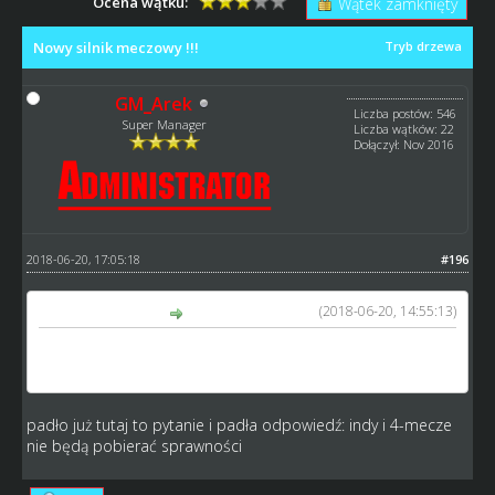
Ocena wątku:
Wątek zamknięty
Nowy silnik meczowy !!!
Tryb drzewa
GM_Arek
Liczba postów: 546
Super Manager
Liczba wątków: 22
Dołączył: Nov 2016
2018-06-20, 17:05:18
#196
(2018-06-20, 14:55:13)
gandi napisał(a):
pytanie tylko czy na indywidualne i czwórmecze też będzie
zbierana "sprawność" ?
padło już tutaj to pytanie i padła odpowiedź: indy i 4-mecze
nie będą pobierać sprawności