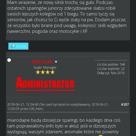
Mam wrażenie, ze nowy silnik trochę się gubi. Podczas
ostatnich sparingów juniorzy zdecydowanie słabsi robili
swoich lepszych kolegów od 1 biegu. To samo tyczy się
seniorów, jak chcesz to Ci wyśle staty na pw. Dodam jeszcze,
ze wszystko było brane pod uwagę, kolejność skilli względem
nawierzchni, pogoda oraz motocykle i XP.
Szukaj
GM_Arek
Liczba postów: 546
Super Manager
Liczba wątków: 22
Dołączył: Nov 2016
2018-06-21, 12:54:43
#207
(Ten post był ostatnio modyfikowany: 2018-06-21,
12:55:09 przez
GM_Arek
.)
miarodajne będą dzisiejsze sparingi, bo każdego dnia coś
tam poprawialiśmy (info było w aktu). jeśli w dzisiejszych
występują, waszym zdaniem, anomalie które nie powinny