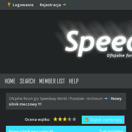
Logowanie
Rejestracja
HOME
SEARCH
MEMBER LIST
HELP
Nowy
Oficjalne forum gry Speedway-World
›
Pozostałe
›
Archiwum
›
silnik meczowy !!!
Ocena wątku:
Wątek zamknięty
Nowy silnik meczowy !!!
Tryb normalny