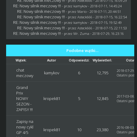
RE: Nowy silnik meczowy !!!
- przez
Asteck666
- 2018-07-15, 16:09:29
RE: Nowy silnik meczowy !!!
- przez
kamykov
- 2018-07-11, 14:45:24
RE: Nowy silnik meczowy !!!
- przez
Mario
- 2018-07-11, 20:44:51
RE: Nowy silnik meczowy !!!
- przez
Asteck666
- 2018-07-15, 16:22:54
RE: Nowy silnik meczowy !!!
- przez
kamykov
- 2018-07-15, 19:52:49
RE: Nowy silnik meczowy !!!
- przez
Asteck666
- 2018-07-15, 22:11:53
RE: Nowy silnik meczowy !!!
- przez
Mr. Zuma
- 2018-07-29, 16:23:16
Podobne wątki…
Wątek:
Autor
Odpowiedzi:
Wyświetleń:
Ostatn
chat
2018-07-29, 
kamykov
6
12,795
meczowy
Ostatni post
:
Grand
Prix
2017-03-08, 
NOWY
kropek81
5
12,845
Ostatni post
:
SEZON -
ZAPISY !!!
Zapisy na
nowy cykl
2016-08-03, 
kropek81
10
23,380
GP 4/5
Ostatni post
: