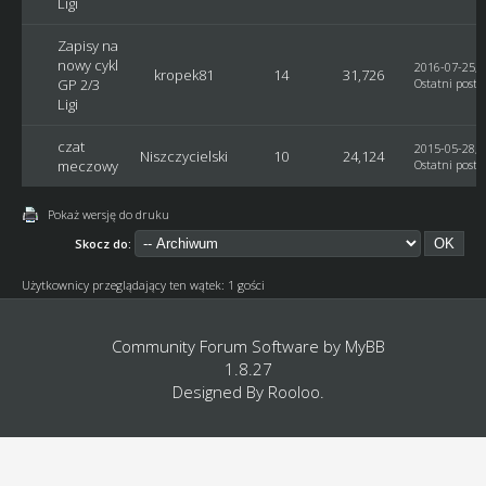
Ligi
Zapisy na
nowy cykl
2016-07-25, 
kropek81
14
31,726
GP 2/3
Ostatni post
:
Ligi
czat
2015-05-28, 
Niszczycielski
10
24,124
meczowy
Ostatni post
:
Pokaż wersję do druku
Skocz do:
Użytkownicy przeglądający ten wątek: 1 gości
Community Forum Software by
MyBB
1.8.27
Designed By
Rooloo
.