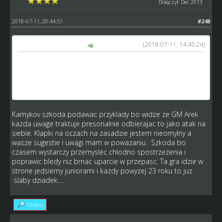
Dołączył: Dec 2013
2018-07-11, 20:44:51
#248
(2018-07-11, 14:45:24)
kamykov napisał(a):
Szkoda tylko że taki Niedźwiedź w 1 serii sromotnie
przegra z liderami . A jak zacznie mecz z rezerwy i od
zmiany w nominowanych to nawet Doyle i Tai nie mają z
nim szans. I taka tu logika.
Kamykov szkoda podawac przyklady bo widze ze GM Arek
kazda uwage traktuje presonalnie odbierajac to jako atak na
siebie. Klapki na oczach na zasadzie jestem nieomylny a
wasze sugestie i uwagi mam w powazaniu. Szkoda bo
czasem wystarczy przemyslec chlodno spostrzezenia i
poprawic bledy niz brnac uparcie w przepasc. Ta gra idzie w
strone jedsiemy juniorami i kazdy powyzej 23 roku to juz
slaby dziadek....
Szukaj