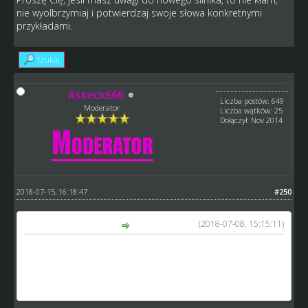
nie wyolbrzymiaj i potwierdzaj swoje słowa konkretnymi
przykładami.
Szukaj
Asteck666
Liczba postów: 649
Moderator
Liczba wątków: 25
Dołączył: Nov 2014
2018-07-15, 16:18:47
#250
(2018-07-08, 15:15:11)
kamykov napisał(a):
Teraz mecze na nowym silniku wyglądają masakrycznie i
mało realistycznie. Może i szanse mają słabsze drużyny,
ale teraz to decyduje fakt, kto w którym momencie zrobi
odpowiednie zmainy.