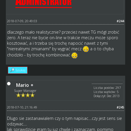
2018-07-09, 20:49:03
#244
dlaczego mało realistycznie? przecież nawet TG mógł zrobić
zero. A teraz nie bycie on-line w trakcie meczu może sporo
kosztować, a i trzeba się trochę napocić nawet z tymi
"nierealnymi zmianami" by wygrać mecz
a o to chyba
chodziło - by trochę kombinować
Szukaj
Mario
Liczba postów: 297
Super Manager
Liczba wątków: 5
Dołączył: Dec 2013
2018-07-10, 21:16:49
#245
Dlugo sie zastanawialem czy o tym napisac....czy jest sens sie
odzywac....
Jak sprawdzicie gram tu juz chwile i zaznaczam, pomimo