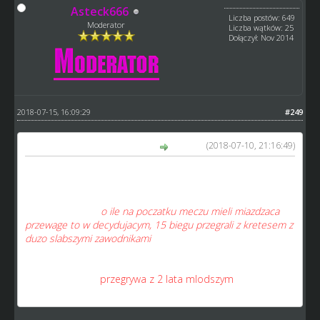
Asteck666
Liczba postów: 649
Moderator
Liczba wątków: 25
Dołączył: Nov 2014
2018-07-15, 16:09:29
#249
(2018-07-10, 21:16:49)
Mario Mad Max napisał(a):
Przyklad?
Jezdze w lidze rezerw, nie ukrywam, zalezy mi na wyniku -
tam wiekowo moze jechac max 23 latek. Mialem dwoch
takich w meczu,
o ile na poczatku meczu mieli miazdzaca
przewage to w decydujacym, 15 biegu przegrali z kretesem z
duzo slabszymi zawodnikami
....prosze Was, gdzie cos
takiego ma przelozenie w realu?
jakim cudem mlody , wyszkolony zawodnik z sila 100 i
dobra kondycja
przegrywa z 2 lata mlodszym
zawodnikiem ktory nie moze miec sila rzeczy takich skili?