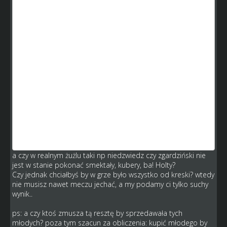
Mialem dwoch takich w meczu, o ile na poczatku meczu
mieli miazdzaca przewage to w decydujacym, 15 biegu
przegrali z kretesem z duzo slabszymi
zawodnikami...
.prosze Was, gdzie cos takiego ma
przelozenie w realu?
jakim cudem mlody , wyszkolony zawodnik z sila 100 i
dobra kondycja przegrywa z 2 lata mlodszym
zawodnikiem ktory nie moze miec sila rzeczy takich
skili?
Doprowadziliscie paradoksalnie do jeszcze wiekszego
absurdu w tej grze - to znowu najbogatsi bede
kupowac mlodych dobrych zawodnikow za 12 -15
milionow
a reszta jak byla w d... kopana tak dalej bedzie.
tyle po waszych zmianach. Stanie w miejscu, jak nie kijem
to......
a czy w realnym żużlu taki np niedzwiedz czy zgardziński nie
jest w stanie pokonać smektały, kubery, ba! Holty?
Czy jednak chciałbyś by w grze było wszystko od kreski? wtedy
nie musisz nawet meczu jechać, a my podamy ci tylko suchy
wynik..
ps: a czy ktoś zmusza tą resztę by sprzedawała tych
młodych? poza tym szacun za obliczenia: kupić młodego by