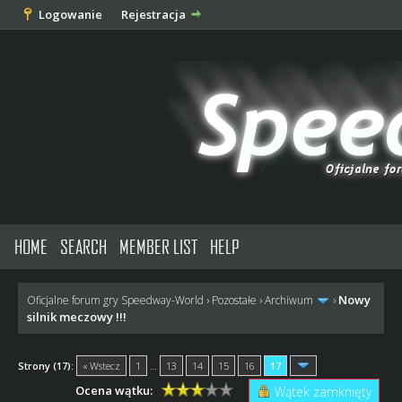
Logowanie
Rejestracja
HOME
SEARCH
MEMBER LIST
HELP
Nowy
Oficjalne forum gry Speedway-World
›
Pozostałe
›
Archiwum
›
silnik meczowy !!!
Strony (17):
« Wstecz
1
…
13
14
15
16
17
Ocena wątku:
Wątek zamknięty