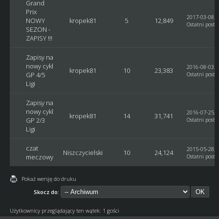
Grand
Prix
2017-03-08, 
NOWY
kropek81
5
12,849
Ostatni post
:
SEZON -
ZAPISY !!!
Zapisy na
nowy cykl
2016-08-03, 
kropek81
10
23,383
GP 4/5
Ostatni post
:
Ligi
Zapisy na
nowy cykl
2016-07-25, 
kropek81
14
31,741
GP 2/3
Ostatni post
:
Ligi
czat
2015-05-28, 
Niszczycielski
10
24,124
meczowy
Ostatni post
:
Pokaż wersję do druku
Skocz do:
Użytkownicy przeglądający ten wątek: 1 gości