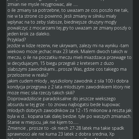
zmian nie mysle rezygnowac, ale .....
o ile zmiany sa potrzebne, to uwazam ze cos poszlo nie tak,
nie w ta strone co powinno. Jesli zmiany w silniku mialy
wplynac na to zeby slabsze, biedniejsze druzyny mogly
powalczyc z mocarzami tej gry to uwazam ze zmiany poszly o
jeden krok za daleko.
Przyklad?
Jezdze w lidze rezerw, nie ukrywam, zalezy mi na wyniku -tam
wiekowo moze jechac max 23 latek. Mialem dwoch takich w
meczu, o ile na poczatku meczu mieli miazdzaca przewage to
w decydujacym, 15 biegu przegrali z kretesem z duzo
slabszymi zawodnikami....prosze Was, gdzie cos takiego ma
przelozenie w realu?
jakim cudem mlody , wyszkolony zawodnik z sila 100 i dobra
kondycja przegrywa z 2 lata mlodszym zawodnikiem ktory nie
moze miec sila rzeczy takich skili?
Doprowadziliscie paradoksalnie do jeszcze wiekszego
absurdu w tej grze - to znowu najbogatsi bede kupowac
mlodych dobrych zawodnikow za 12 -15 milionow a reszta jak
byla w d... kopana tak dalej bedzie. tyle po waszych zmianach.
Stanie w miejscu, jak nie kijem to......
Zmiencie , prosze to -ok niech 27-28 latek ma takie spadk
sprawnosci ale nie kurna 23 latek z dobra srednia, Xp