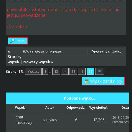
nowy silnik został wprowadzony a dyskusja od 2 tygodni nie
jest już prowadzona
//zamykam
Szukaj
«
Starszy
wątek
|
Nowszy wątek
»
Strony (17):
« Wstecz
1
…
13
14
15
16
17
Wątek zamknięty
Podobne wątki…
Wątek:
Autor
Odpowiedzi:
Wyświetleń:
Ostatn
chat
2018-07-29, 
kamykov
6
12,795
meczowy
Ostatni post
: