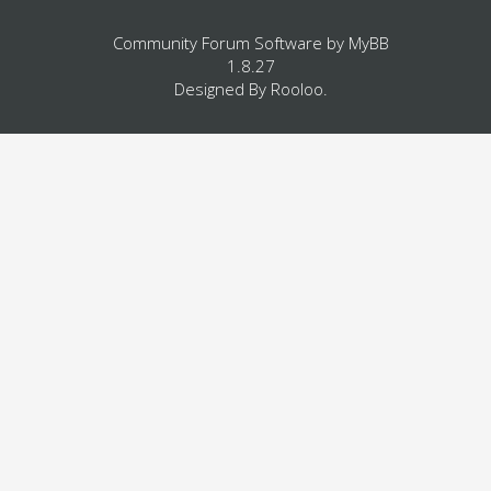
Community Forum Software by
MyBB
1.8.27
Designed By
Rooloo
.