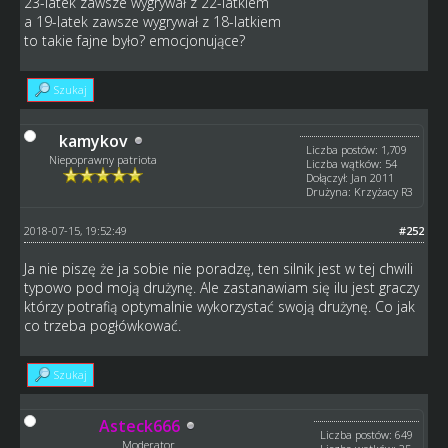
23-latek zawsze wygrywał z 22-latkiem
a 19-latek zawsze wygrywał z 18-latkiem
to takie fajne było? emocjonujące?
Szukaj
kamykov
Liczba postów: 1,709
Niepoprawny patriota
Liczba wątków: 54
Dołączył: Jan 2011
Drużyna: Krzyżacy R3
2018-07-15, 19:52:49
#252
Ja nie piszę że ja sobie nie poradzę, ten silnik jest w tej chwili
typowo pod moją drużynę. Ale zastanawiam się ilu jest graczy
którzy potrafią optymalnie wykorzystać swoją drużynę. Co jak
co trzeba pogłówkować.
Szukaj
Asteck666
Liczba postów: 649
Moderator