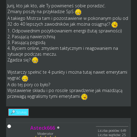
Jurij, kto jak kto, ale Ty powinieneś sobie poradzić.
Zmiany poszły na przykładzie SpS
A takiego Mistrza tam i pozostawienie w pokonanym polu od
32 do 40 lepszych zawodników jak można osiągnąć?
1. Odpowiednim pożytkowaniem energii (tutaj sprawności)
2. Pasującą nawierzchnią
3. Pasującą pogodą
4. Byciem online, zmysłem taktycznym i reagowaniem na
sytuacje podczas meczu.
Zgadza się?
Wystarczy spełnić te 4 punkty i można tutaj nawet emerytami
wygrać
A do tej pory co było?
Wystawienie składu i po rosole sprawdzenie jak miażdżącą
przewagą wygralismy tymi emerytami
Szukaj
Asteck666
Liczba postów: 649
Moderator
Liczba wątków: 25