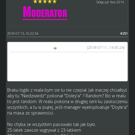
Dołączył: Nov 2014
2018-07-15, 16:22:54
#251
(2018-07-11, 14:45:24)
kamykov napisał(a):
Szkoda tylko że taki Niedźwiedź w 1 serii sromotnie
przegra z liderami . A jak zacznie mecz z rezerwy i od
zmiany w nominowanych to nawet Doyle i Tai nie mają z
nim szans. I taka tu logika.
Braku logiki z reala bym sie tu nie czepiał. Jak inaczej chciałbyś
aby tu "Niedzwiedz" pokonał "Doley'a" ? Random? Bo w realu
to jest random. W realu pokona w drugiej serii ku zaskoczeniu
wszystkich, a tu w piątej, jeśli manager wyeksploatuje "Doyle'a"
na maxa ze sprawności.
No chyba że wszystkim pasowało tak jak było.
25-latek zawsze wygrywał z 23-latkiem