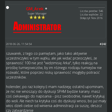
GM_Arek
Liczba postów: 546
Super Manager
Liczba wątków: 22
Dołączył: Nov 2016
2018-06-26, 11:54:54
#242
szuwarek, z tego co pamiętam, jako tako aktywnie
uczestniczyłeś w tym wątku, ale jak widać przeoczyłeś, że
sprawność 100 nie jest "widzimisię Arka", tylko reakcją na
prośbę turniejowiczów, by im różnego rodzaju turniejów nie
rozwalić, które poprzez niską sprawność mogłyby potracić
uczestników.
holender, po raz kolejny (i mam nadzieję ostatni) upominam,
że nic nie wnoszący do dyskusji SPAM będzie karany. masz
coś ciekawego do napisania - pisz swobodnie, nawet krytykuj
do woli. Ale niech ta krytyka coś do dyskusji wnosi, bo już mały
włos dzieli ciebie od winienia administracji za suszę, deszcz
czy zatwardzenie