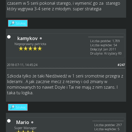
czasem w 5 serii pokonał starego, i wymienić go za starego
który wygrywa 3-4 serie z młodym. super strategia
Szukaj
kamykov
Liczba postów: 1,709
Niepoprawny patriota
Liczba wątków: 54
Dołączył: Jan 2011
Drużyna: Krzyżacy R3
2018-07-11, 14:45:24
#247
Szkoda tylko że taki Niedźwiedź w 1 serii sromotnie przegra z
liderami . A jak zacznie mecz z rezerwy i od zmiany w
nominowanych to nawet Doyle i Tai nie mają z nim szans. I
taka tu logika.
Szukaj
Mario
Liczba postów: 297
Super Manager
Liczba wątków: 5