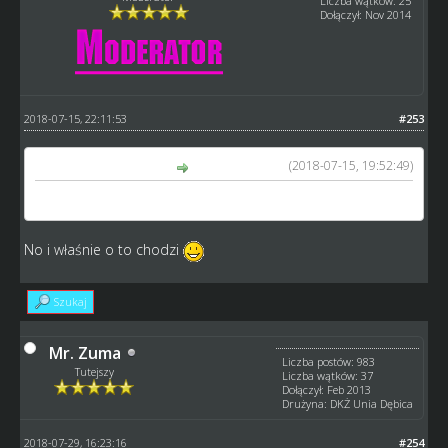
Liczba wątków: 25
Dołączył: Nov 2014
2018-07-15, 22:11:53
#253
(2018-07-15, 19:52:49)
kamykov napisał(a):
Co jak co trzeba pogłówkować.
No i właśnie o to chodzi
Szukaj
Mr. Zuma
Liczba postów: 983
Tutejszy
Liczba wątków: 37
Dołączył: Feb 2013
Drużyna: DKŻ Unia Dębica
2018-07-29, 16:23:16
#254