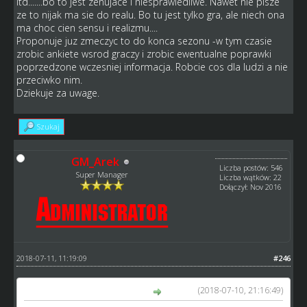
itd.......bo to jest zenujace i niesprawiedliwe. Nawet nie pisze
ze to nijak ma sie do realu. Bo tu jest tylko gra, ale niech ona
ma choc cien sensu i realizmu....
Proponuje juz zmeczyc to do konca sezonu -w tym czasie
zrobic ankiete wsrod graczy i zrobic ewentualne poprawki
poprzedzone wczesniej informacja. Robcie cos dla ludzi a nie
przeciwko nim.
Dziekuje za uwage.
Szukaj
GM_Arek
Liczba postów: 546
Super Manager
Liczba wątków: 22
Dołączył: Nov 2016
2018-07-11, 11:19:09
#246
(2018-07-10, 21:16:49)
Mario Mad Max napisał(a):