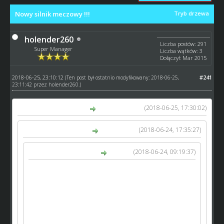
Nowy silnik meczowy !!!
Tryb drzewa
holender260
Liczba postów: 291
Super Manager
Liczba wątków: 3
Dołączył: Mar 2015
2018-06-25, 23:10:12
#241
(Ten post był ostatnio modyfikowany: 2018-06-25,
23:11:42 przez
holender260
.)
(2018-06-25, 17:30:02)
szuwarek napisał(a):
(2018-06-24, 17:35:27)
GM_Arek napisał(a):
(2018-06-24, 09:19:37)
szuwarek napisał(a):
Jest mowa, że w turniejach i 4meczach
zawodnik będzie miał 100% sprawności.
Czy
zatem jeśli po lidze będzie miał np. w poniedziałek
80% i będzie startował w 4meczu to otrzyma
100%? Drugie pytanie od razu czy junior ze
sprawnością 76% także otrzyma w 4meczu 100%