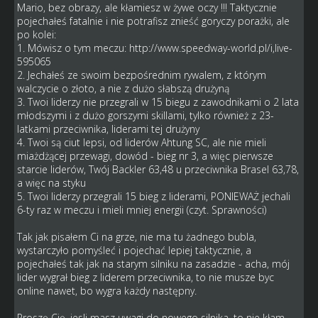
Mario, bez obrazy, ale kłamiesz w żywe oczy !!! Taktycznie
pojechałeś fatalnie i nie potrafisz znieść goryczy porażki, ale
po kolei:
1. Mówisz o tym meczu:
http://www.speedway-world.pl/i,live-
595065
2. Jechałeś ze swoim bezpośrednim rywalem, z którym
walczycie o złoto, a nie z dużo słabszą drużyną
3. Twoi liderzy nie przegrali w 15 biegu z zawodnikami o 2 lata
młodszymi i z dużo gorszymi skillami, tylko również z 23-
latkami przeciwnika, liderami tej drużyny
4. Twoi są ciut lepsi, od liderów Ahtung SC, ale nie mieli
miażdżącej przewagi, dowód - bieg nr 3, a więc pierwsze
starcie liderów, Twój Backler 63,48 u przeciwnika Brasel 63,78,
a więc na styku
5. Twoi liderzy przegrali 15 bieg z liderami, PONIEWAŻ jechali
6-ty raz w meczu i mieli mniej energii (czyt. Sprawności)
Tak jak pisałem Ci na grze, nie ma tu żadnego bubla,
wystarczyło pomyśleć i pojechać lepiej taktycznie, a
pojechałeś tak jak na starym silniku na zasadzie - acha, mój
lider wygrał bieg z liderem przeciwnika, to nie musze byc
online nawet, bo wygra każdy następny.
Proszę Cię, jesli masz uwagi do nowego silnika, to nie kłam,