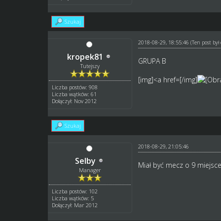
Szukaj
2018-08-29, 18:55:46
(Ten post by
kropek81
GRUPA B
Tutejszy
[img]<a href=[/img]
Liczba postów: 908
Liczba wątków: 61
Dołączył: Nov 2012
Szukaj
2018-08-29, 21:05:46
Selby
Miał być mecz o 9 miejsce 
Manager
Liczba postów: 102
Liczba wątków: 5
Dołączył: Mar 2012