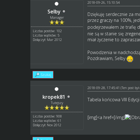
2018-09-26, 15:10:54
Selby
Dziękuję serdecznie za mo
Manager
przez graczy na 100%, je
podejrzewałem że trafię
Liczba postów: 102
nie są w stanie się zrege
Liczba wątków: 5
miał życzenie to zaprasza
Dołączył: Mar 2012
Powodzenia w nadchodzący
Pozdrawiam, Selby
Szukaj
2018-09-28, 17:45:41
(Ten post by
kropek81
Tabela końcowa VIII Edycj
Tutejszy
Liczba postów: 908
[img]<a href=[/img]
Liczba wątków: 61
Dołączył: Nov 2012