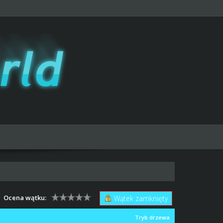
Ocena wątku:
Wątek zamknięty
Tryb drzewa