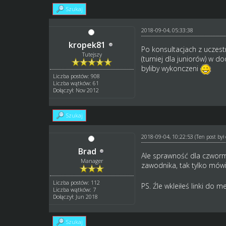
Szukaj
2018-09-04, 05:33:38
kropek81
Po konsultacjach z uczest
Tutejszy
(turniej dla juniorów) w 
byliby wykonczeni
Liczba postów: 908
Liczba wątków: 61
Dołączył: Nov 2012
Szukaj
2018-09-04, 10:22:53
(Ten post by
Brad
Ale sprawność dla czworm
Manager
zawodnika, tak tylko mów
Liczba postów: 112
PS. Źle wkleiłeś linki do 
Liczba wątków: 7
Dołączył: Jun 2018
Szukaj