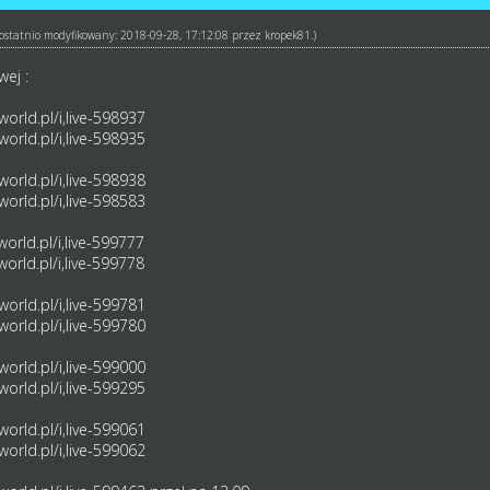
ł ostatnio modyfikowany: 2018-09-28, 17:12:08 przez
kropek81
.)
wej :
orld.pl/i,live-598937
orld.pl/i,live-598935
orld.pl/i,live-598938
orld.pl/i,live-598583
rld.pl/i,live-599777
rld.pl/i,live-599778
orld.pl/i,live-599781
orld.pl/i,live-599780
orld.pl/i,live-599000
orld.pl/i,live-599295
orld.pl/i,live-599061
orld.pl/i,live-599062