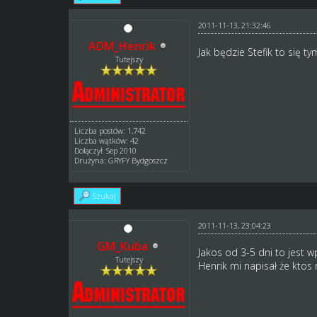
2011-11-13, 21:32:46
ADM_Henrik
Jak będzie Stefik to się t
Tutejszy
Liczba postów: 1,742
Liczba wątków: 42
Dołączył: Sep 2010
Drużyna: GRYFY Bydgoszcz
Szukaj
2011-11-13, 23:04:23
GM_Kuba
Jakos od 3-5 dni to jest 
Tutejszy
Henrik mi napisał że ktos