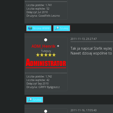
Liczba postów: 1,741
Liczba wątków: 52
Dołączył: Jul 2010
Drużyna: GoodFells Leszno
Strona WWW
Szukaj
2011-11-13, 23:27:47
ADM_Henrik
Tak ja napisał Stefik wyżej 
Tutejszy
Nawet dzisiaj wspólnie to
Liczba postów: 1,742
Liczba wątków: 42
Dołączył: Sep 2010
Drużyna: GRYFY Bydgoszcz
Szukaj
2011-11-16, 17:05:43