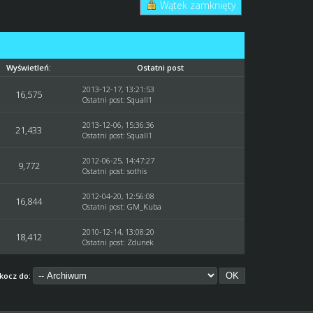
Wątek zamknięty
Wyświetleń:
Ostatni post
2013-12-17, 13:21:53
16,575
Ostatni post
:
Squall1
2013-12-06, 15:36:36
21,433
Ostatni post
:
Squall1
2012-06-25, 14:47:27
9,772
Ostatni post
:
sothis
2012-04-20, 12:56:08
16,844
Ostatni post
:
GM_Kuba
2010-12-14, 13:08:20
18,412
Ostatni post
:
Zdunek
kocz do: