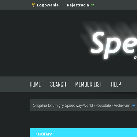
Logowanie
Rejestracja
HOME
SEARCH
MEMBER LIST
HELP
Oficjalne forum gry Speedway-World
›
Pozostałe
›
Archiwum
0 głosów - średnia: 0
1
2
3
4
5
Transfery