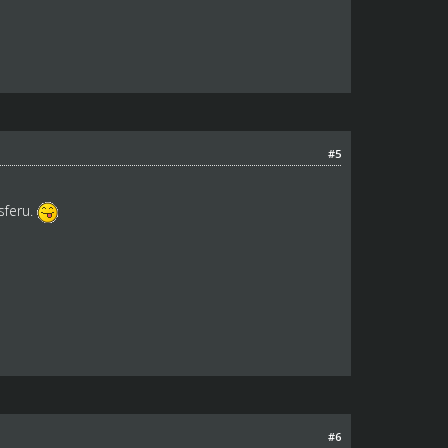
#5
sferu.
#6