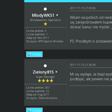
2011-11-13, 21:04:36
MlodyWKS1
Witam wszystkich od nieda
Wrocławianin /Spartanin
się zarejestrowałem kupił
dostać bana i nie myśleć ,
Liczba postów: 3
Liczba wątków: 1
Dołączył: Nov 2011
PS: Prosiłbym o zostawien
Drużyna: WTS Sparta Wrocław
Szukaj
2011-11-13, 21:26:56
Zielony815
Mi się wydaje, że błąd wys
Super Manager
podbijać, ale pewien nie j
Liczba postów: 307
Liczba wątków: 12
Dołączył: Aug 2011
Drużyna: ZieloniGniezno
Szukaj