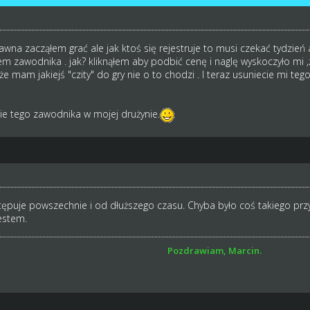
wna zacząłem grać ale jak ktoś się rejestruje to musi czekać tydzień 
em zawodnika . jak? kliknąłem aby podbić cenę i naglę wyskoczyło mi ,
że mam jakiejś "czity" do gry nie o to chodzi . I teraz usuniecie mi te
ie tego zawodnika w mojej drużynie.
tępuje powszechnie i od dłuższego czasu. Chyba było coś takiego przy A
estem.
Pozdrawiam, Marcin.