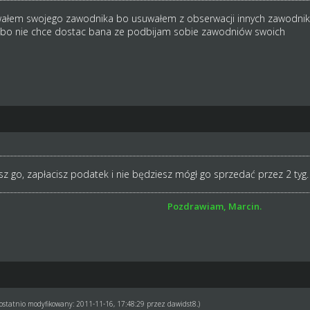
wałem swojego zawodnika bo usuwałem z obserwacji innych zawodnik
 bo nie chce dostac bana ze podbijam sobie zawodniów swoich
z go, zapłacisz podatek i nie będziesz mógł go sprzedać przez 2 tyg. 
Pozdrawiam, Marcin.
ł ostatnio modyfikowany: 2011-11-16, 17:48:29 przez
dawidst8
.)