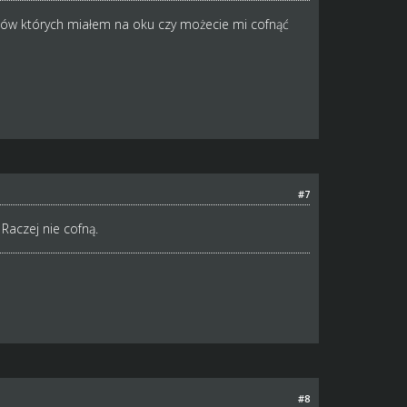
ów których miałem na oku czy możecie mi cofnąć
#7
Raczej nie cofną.
#8