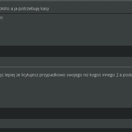
 błoto a ja potrzebuję kasy
??
więc lepiej że licytujesz przypadkowo swojego niż kogoś innego ;] a pod