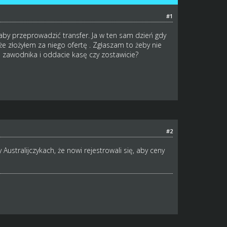
#1
aby przeprowadzić transfer. Ja w ten sam dzień gdy
że złożyłem za niego ofertę . Zgłaszam to żeby nie
go zawodnika i oddacie kasę czy zostawicie?
#2
ustralijczykach, że nowi rejestrowali się, aby ceny