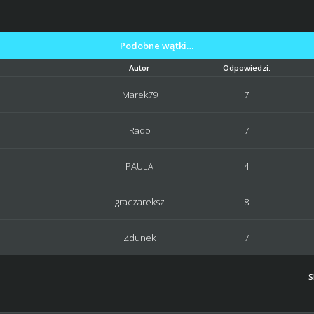
Podobne wątki…
Autor
Odpowiedzi:
Marek79
7
Rado
7
PAULA
4
graczareksz
8
Zdunek
7
S