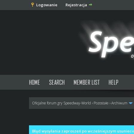
Logowanie
Rejestracja
HOME
SEARCH
MEMBER LIST
HELP
Oficjalne forum gry Speedway-World
›
Pozostałe
›
Archiwum
0 głosów - średnia: 0
1
2
3
4
5
Błąd wysyłania zaproszeń po wcześniejszym usunieci