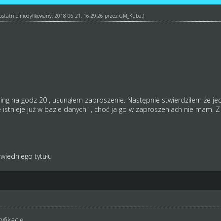
ł ostatnio modyfikowany: 2018-06-21, 16:29:26 przez
GM_Kuba
.)
ing na godz 20 , usunąłem zaproszenie. Następnie stwierdziłem że jed
istnieje już w bazie danych" , choć ja go w zaproszeniach nie mam. 
wiedniego tytułu
yfikację