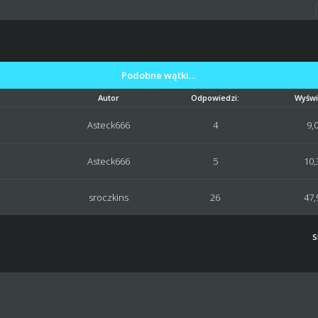
Podobne wątki…
Autor
Odpowiedzi:
Wyświ
Asteck666
4
9,
Asteck666
5
10,
sroczkins
26
47,
S