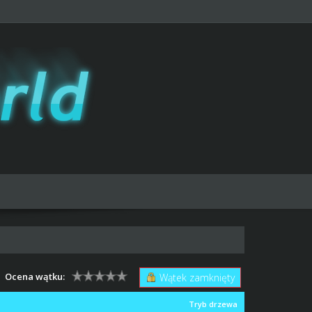
Ocena wątku:
Wątek zamknięty
Tryb drzewa