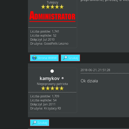
Tutejszy
Liczba postów: 1,741
Liczba wątków: 52
Dołączył: Jul 2010
Drużyna: GoodFells Leszno
Strona WWW
Szukaj
2018-06-21, 21:51:28
kamykov
Ok działa
Niepoprawny patriota
Liczba postów: 1,709
Liczba wątków: 54
Dołączył: Jan 2011
Drużyna: Krzyżacy R3
Szukaj