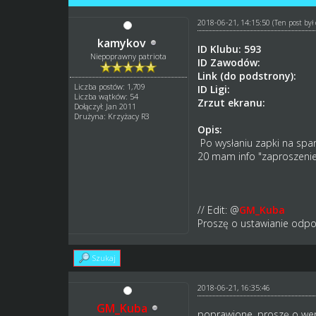
2018-06-21, 14:15:50
(Ten post by
kamykov
ID Klubu: 593
Niepoprawny patriota
ID Zawodów:
Link (do podstrony):
Liczba postów: 1,709
ID Ligi:
Liczba wątków: 54
Zrzut ekranu:
Dołączył: Jan 2011
Drużyna: Krzyżacy R3
Opis:
Po wysłaniu zapki na spar
20 mam info "zaproszenie 
// Edit: @
GM_Kuba
Proszę o ustawianie odpo
Szukaj
2018-06-21, 16:35:46
GM_Kuba
poprawione, proszę o wer