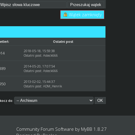
Wątek zamknięty
etleń:
Ostatni post
2018-05-18, 15:59:38
014
Ostatni post
:
Asteck666
2014-05-20, 17:07:54
389
Ostatni post
: Asteck666
2013-02-02, 15:44:37
950
Ostatni post
:
ADM_Henrik
kocz do:
Community Forum Software by
MyBB 1.8.27