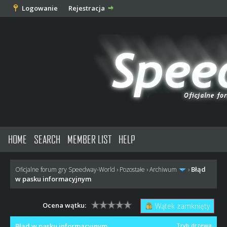
Logowanie
Rejestracja
HOME
SEARCH
MEMBER LIST
HELP
Błąd
Oficjalne forum gry Speedway-World
›
Pozostałe
›
Archiwum
›
w pasku informacyjnym
Ocena wątku:
Wątek zamknięty
Błąd w pasku informacyjnym
Tryb drzewa