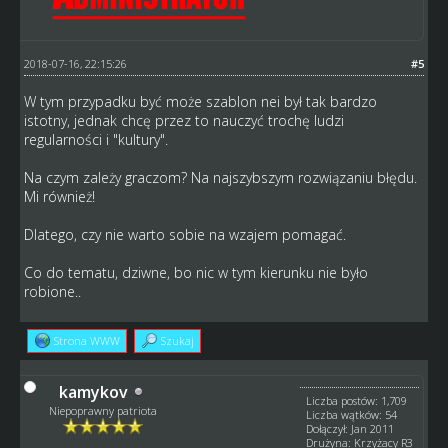
2018-07-16, 22:15:26
#5
W tym przypadku być może szablon nei był tak bardzo
istotny, jednak chcę przez to nauczyć trochę ludzi
regularności i "kultury".
Na czym zależy graczom? Na najszybszym rozwiązaniu błędu.
Mi również!
Dlatego, czy nie warto sobie na wzajem pomagać.
Co do tematu, dziwne, bo nic w tym kierunku nie było
robione..
Strona WWW
Szukaj
kamykov
Liczba postów: 1,709
Niepoprawny patriota
Liczba wątków: 54
Dołączył: Jan 2011
Drużyna: Krzyżacy R3