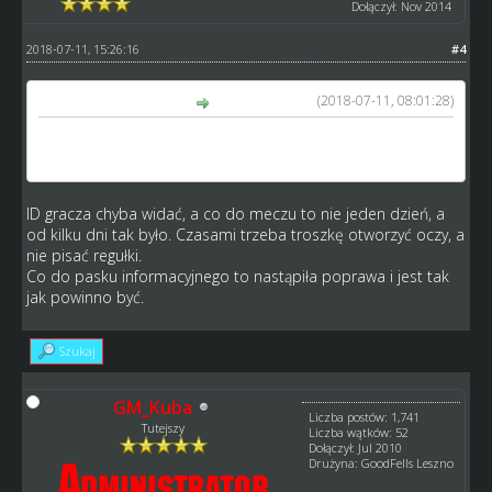
Dołączył: Nov 2014
2018-07-11, 15:26:16
#4
(2018-07-11, 08:01:28)
GM_Kuba napisał(a):
Proszę o uzupełnienie szablonu błędu, glownie ID gracza,
ID meczu.
ID gracza chyba widać, a co do meczu to nie jeden dzień, a
od kilku dni tak było. Czasami trzeba troszkę otworzyć oczy, a
nie pisać regułki.
Co do pasku informacyjnego to nastąpiła poprawa i jest tak
jak powinno być.
Szukaj
GM_Kuba
Liczba postów: 1,741
Tutejszy
Liczba wątków: 52
Dołączył: Jul 2010
Drużyna: GoodFells Leszno