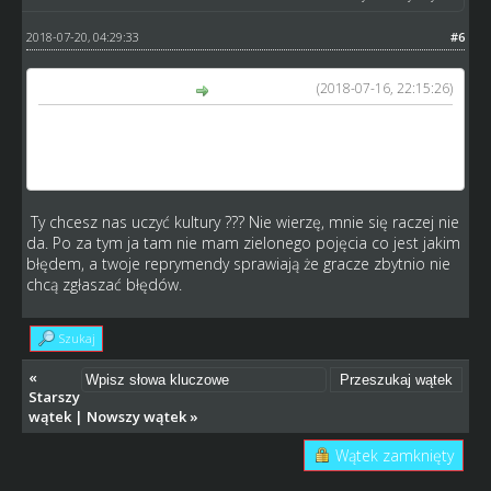
2018-07-20, 04:29:33
#6
(2018-07-16, 22:15:26)
GM_Kuba napisał(a):
W tym przypadku być może szablon nei był tak bardzo
istotny, jednak chcę przez to nauczyć trochę ludzi
regularności i "kultury".
Ty chcesz nas uczyć kultury ??? Nie wierzę, mnie się raczej nie
da. Po za tym ja tam nie mam zielonego pojęcia co jest jakim
błędem, a twoje reprymendy sprawiają że gracze zbytnio nie
chcą zgłaszać błędów.
Szukaj
«
Starszy
wątek
|
Nowszy wątek
»
Wątek zamknięty