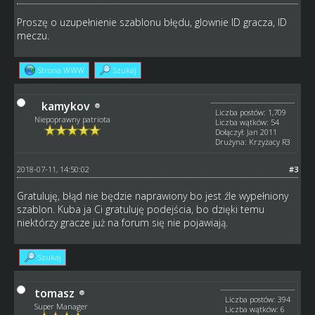
Proszę o uzupełnienie szablonu błędu, glownie ID gracza, ID
meczu.
Strona WWW
Szukaj
kamykov
Liczba postów: 1,709
Niepoprawny patriota
Liczba wątków: 54
Dołączył: Jan 2011
Drużyna: Krzyżacy R3
2018-07-11, 14:50:02
#3
Gratuluję, błąd nie będzie naprawiony bo jest źle wypełniony
szablon. Kuba ja Ci gratuluję podejścia, bo dzięki temu
niektórzy gracze już na forum się nie pojawiają.
Szukaj
tomasz
Liczba postów: 394
Super Manager
Liczba wątków: 6