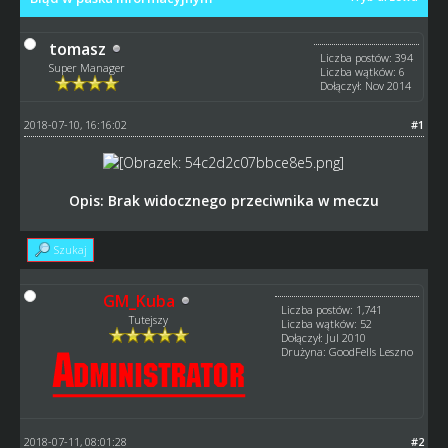
tomasz
Liczba postów: 394
Super Manager
Liczba wątków: 6
Dołączył: Nov 2014
2018-07-10, 16:16:02
#1
Opis: Brak widocznego przeciwnika w meczu
Szukaj
GM_Kuba
Liczba postów: 1,741
Tutejszy
Liczba wątków: 52
Dołączył: Jul 2010
Drużyna: GoodFells Leszno
2018-07-11, 08:01:28
#2