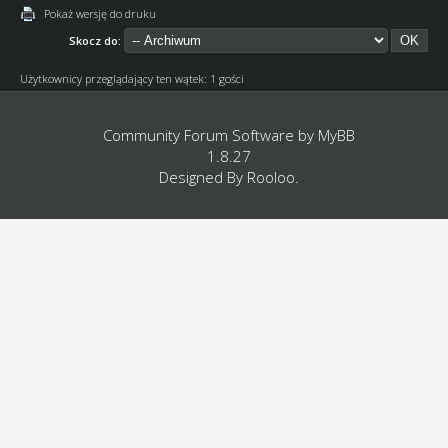
Pokaż wersję do druku
Skocz do:
Użytkownicy przeglądający ten wątek: 1 gości
Community Forum Software by
MyBB
1.8.27
Designed By
Rooloo
.