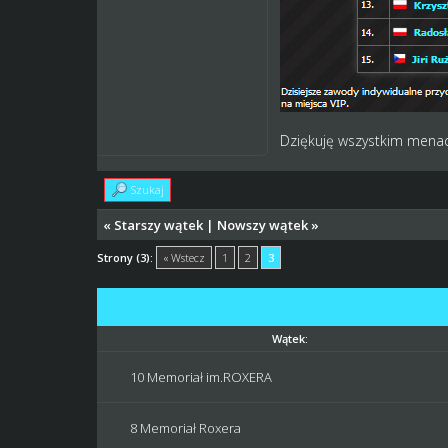
Dziękuję wszystkim mena
Szukaj
«
Starszy wątek
|
Nowszy wątek
»
Strony (3):
« Wstecz
1
2
3
Wątek:
10 Memoriał im.ROXERA
8 Memoriał Roxera