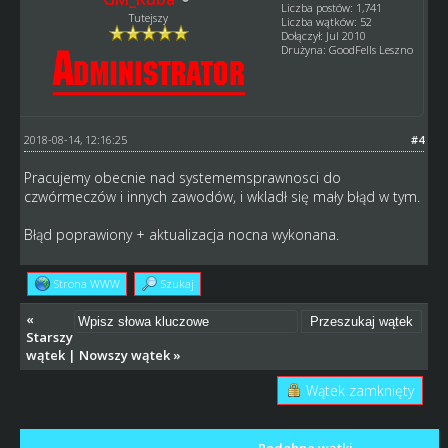
Liczba postów: 1,741
Tutejszy
Liczba wątków: 52
Dołączył: Jul 2010
Drużyna: GoodFells Leszno
2018-08-14, 12:16:25
#4
Pracujemy obecnie nad systememsprawnosci do
czwórmeczów i innych zawodów, i wkladł się mały błąd w tym.
Błąd poprawiony + aktualizacja nocna wykonana.
Strona WWW
Szukaj
«
Starszy
wątek
|
Nowszy wątek
»
Wątek zamknięty
Podobne wątki…