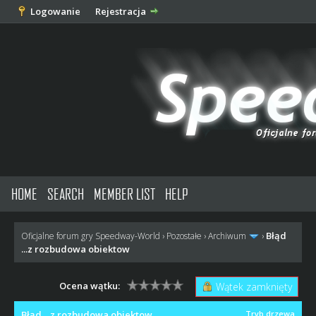
Logowanie
Rejestracja
HOME
SEARCH
MEMBER LIST
HELP
Błąd
Oficjalne forum gry Speedway-World
›
Pozostałe
›
Archiwum
›
...z rozbudowa obiektow
Ocena wątku:
Wątek zamknięty
Błąd ...z rozbudowa obiektow
Tryb drzewa