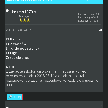
kosmo1979
Liczba postów: 61
Manager
Liczba wątków: 8
Dołączył: Jun 2017
2018-08-14, 05:44:37
#1
ID Klubu:
ID Zawodów:
Link (do podstrony):
ID Ligi:
Zrzut ekranu:
Opis:
w zakladce szkolka juniorska mam napisane koniec
rozbudowy obiektu 2018 08 14 a obiekt nie zostal
rozbudowany wczesniej rozbudowa konczyla sie o godzinie
0000
Szukaj