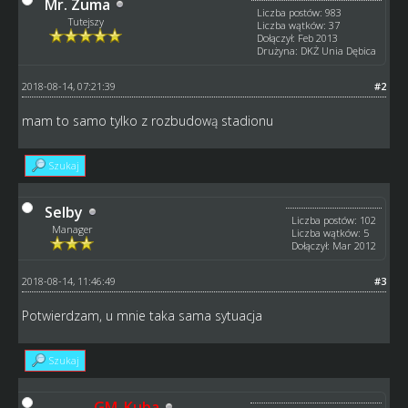
Mr. Zuma
Liczba postów: 983
Tutejszy
Liczba wątków: 37
Dołączył: Feb 2013
Drużyna: DKŻ Unia Dębica
2018-08-14, 07:21:39
#2
mam to samo tylko z rozbudową stadionu
Szukaj
Selby
Liczba postów: 102
Manager
Liczba wątków: 5
Dołączył: Mar 2012
2018-08-14, 11:46:49
#3
Potwierdzam, u mnie taka sama sytuacja
Szukaj
GM_Kuba