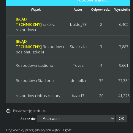
Wątek:
Autor
Odpowiedzi:
Wyświetleń
[BŁĄD
TECHNICZNY]
szkółka
buldog78
2
6,405
rozbudowa
[BŁĄD
TECHNICZNY]
Rozbudowa
Staleczka
3
7,883
poziomu szkolki
Rozbudowa stadionu
Teves
4
9,661
Rozbudowa Stadionu
demolka
35
77,384
rozbudowa infrastruktury
baax13
20
41,275
Pokaż wersję do druku
Skocz do:
Użytkownicy przeglądający ten wątek: 1 gości