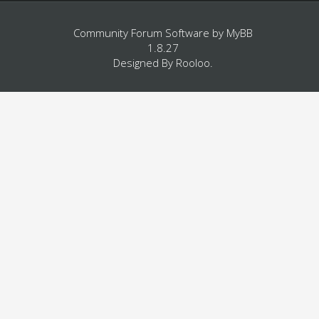
Community Forum Software by
MyBB
1.8.27
Designed By
Rooloo
.