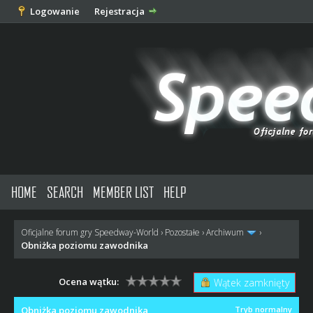
Logowanie
Rejestracja
HOME
SEARCH
MEMBER LIST
HELP
Oficjalne forum gry Speedway-World
›
Pozostałe
›
Archiwum
›
Obniżka poziomu zawodnika
Ocena wątku:
Wątek zamknięty
Obniżka poziomu zawodnika
Tryb normalny