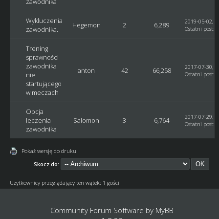
zawodnika
Wykluczenia
2019-05-02, 2
Hegemon
2
6,289
zawodnika.
Ostatni post
:
Trening
sprawności
zawodnika
2017-07-30, 1
anton
42
66,258
nie
Ostatni post
:
a
startującego
w meczach
Opcja
2017-07-29, 1
leczenia
Salomon
3
6,764
Ostatni post
:
A
zawodnika
Pokaż wersję do druku
Skocz do:
Użytkownicy przeglądający ten wątek: 1 gości
Community Forum Software by
MyBB