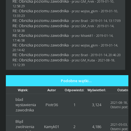
RE: Obniżka poziomu zawodnika
- przez
GM_Arek
- 2019-01-10,
12:58:29
RE: Obniżka poziomu zawodnika
- przez
wojtas_gkm
- 2019-01-10,
13:33:23
RE: Obniżka poziomu zawodnika
- przez
Brad
- 2019-01-14, 13:17:09
RE: Obniżka poziomu zawodnika
- przez
GM_Arek
- 2019-01-14,
13:58:38
RE: Obniżka poziomu zawodnika
- przez Misiek81 - 2019-01-14,
17:46:58
RE: Obniżka poziomu zawodnika
- przez
wojtas_gkm
- 2019-01-14,
20:14:42
RE: Obniżka poziomu zawodnika
- przez
Brad
- 2019-01-14, 20:46:20
RE: Obniżka poziomu zawodnika
- przez
GM_Kuba
- 2021-08-18,
13:12:39
Podobne wątki…
Wątek:
Autor
Odpowiedzi:
Wyświetleń:
Ostatni 
blad
2021-08-18, 1
wystawienia
Piotr36
1
3,124
Ostatni post
:
zawodnika
Błąd
2021-05-03, 1
zwolnienia
Kamyk01
2
4,186
Ostatni post
: