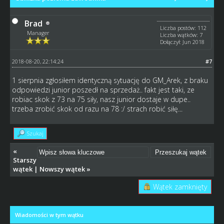
Brad
Liczba postów: 112
Manager
Liczba wątków: 7
Dołączył: Jun 2018
2018-08-20, 22:14:24
#7
1 sierpnia zgłosiłem identyczną sytuację do GM_Arek, z braku
odpowiedzi junior poszedł na sprzedaż.. fakt jest taki, ze
robiac skok z 73 na 75 siły, nasz junior dostaje w dupe..
trzeba zrobić skok od razu na 78 :/ strach robić siłę...
Szukaj
«
Starszy
wątek
|
Nowszy wątek
»
Wątek zamknięty
Wiadomości w tym wątku