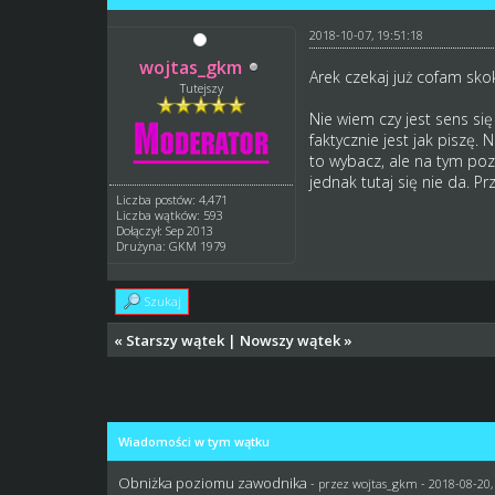
2018-10-07, 19:51:18
wojtas_gkm
Arek czekaj już cofam skok
Tutejszy
Nie wiem czy jest sens si
faktycznie jest jak piszę.
to wybacz, ale na tym po
jednak tutaj się nie da. P
Liczba postów: 4,471
Liczba wątków: 593
Dołączył: Sep 2013
Drużyna: GKM 1979
Szukaj
«
Starszy wątek
|
Nowszy wątek
»
Wiadomości w tym wątku
Obniżka poziomu zawodnika
- przez
wojtas_gkm
- 2018-08-20,