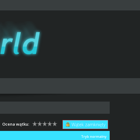
Ocena wątku:
Wątek zamknięty
Tryb normalny