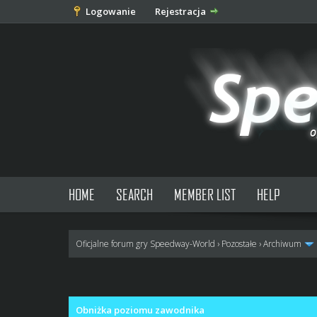
Logowanie
Rejestracja
HOME
SEARCH
MEMBER LIST
HELP
Oficjalne forum gry Speedway-World
›
Pozostałe
›
Archiwum
0 głosów - średnia: 0
1
2
3
4
5
Obniżka poziomu zawodnika