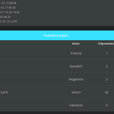
-14, 13:58:38
-14, 17:46:58
-01-14, 20:14:42
 20:46:20
8-18, 13:12:39
Podobne wątki…
Autor
Odpowiedzi
Piotr36
1
Kamyk01
2
Hegemon
2
czach
anton
42
Salomon
3