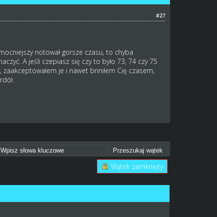
#27
 mocniejszy notował gorsze czasu, to chyba
czyć. A jeśli czepiasz się czy to było 73, 74 czy 75
, zaakceptowałem je i nawet briniłem Cię czasem,
rdół.
Wątek zamknięty