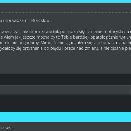
i i sprawdzam... Brak słów...
ę powtarzać, ale skoro zawodnik po skoku siły i zmianie motocykla na
 Nie wiem jak jeszcze można by to Tobie bardziej łopatologicznie wytłuma
ziomie nie pogadamy. Mimo, że nie zgadzałem się z kilkoma zmianami
rzydałoby się przyznanie do błędu i prace nad zmianą, a nie pisanie pie
 12:34:53