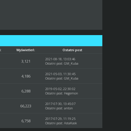
:
Wyświetleń:
Ostatni post
2021-08-18, 13:03:46
3,121
Ostatni post
:
GM_Kuba
2021-05-03, 11:30:45
4,186
Ostatni post
:
GM_Kuba
2019-05-02, 22:30:02
6,288
Ostatni post
:
Hegemon
2017-07-30, 13:45:07
66,223
Ostatni post
:
anton
2017-07-29, 11:19:25
6,758
Ostatni post
:
AstaKask