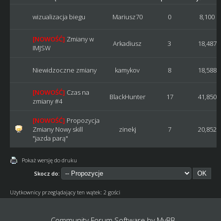
wizualizacja biegu
Mariusz70
0
8,100
[NOWOŚĆ]
Zmiany w
Arkadiusz
3
18,487
IMJSW
Niewidzoczne zmiany
kamykov
8
18,588
[NOWOŚĆ]
Czas na
BlackHunter
17
41,850
zmiany #4
[NOWOŚĆ]
Propozycja
Zmiany Nowy skill
zinekj
7
20,852
"jazda parą"
Pokaż wersję do druku
Skocz do:
Użytkownicy przeglądający ten wątek: 2 gości
Community Forum Software by
MyBB