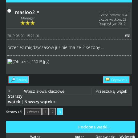
masloo2
Liczba postów: 164
Manager
Liczba wątków: 29
Dołączył: Jan 2012
2019-06-01, 15:21:46
#31
przecież międzyczasów już nie ma ze 2 sezony ...
Szukaj
Odpowiedz
«
Starszy
wątek
|
Nowszy wątek
»
Strony (3):
« Wstecz
1
2
3
Podobne wątki…
Wątek:
Autor
Odpowiedzi:
Wyświetleń