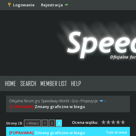
Logowanie
Rejestracja
HOME
SEARCH
MEMBER LIST
HELP
Oficjalne forum gry Speedway-World
›
Gra
›
Propozycje
›
[POPRAWKA]
Zmiany graficzne w biegu
Ocena wątku:
Strony (3):
« Wstecz
1
2
3
[POPRAWKA]
Zmiany graficzne w biegu
Tryb drzewa