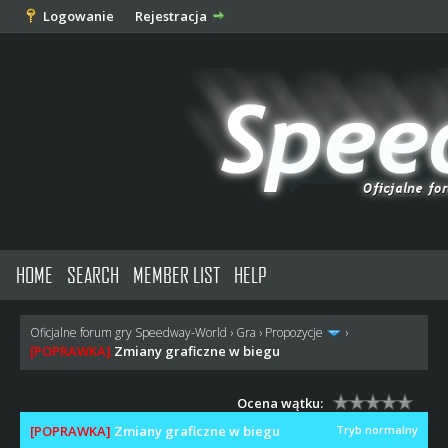
Logowanie
Rejestracja
HOME
SEARCH
MEMBER LIST
HELP
Oficjalne forum gry Speedway-World
›
Gra
›
Propozycje
›
[POPRAWKA]
Zmiany graficzne w biegu
Ocena wątku:
[POPRAWKA]
Zmiany graficzne w biegu
Tryb normalny