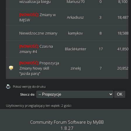
wizualizacja biegu
Mariusz70
0
8,100
[NOWOŚĆ]
Zmiany w
Arkadiusz
3
18,487
IMJSW
Niewidzoczne zmiany
kamykov
8
18,588
[NOWOŚĆ]
Czas na
BlackHunter
17
41,850
zmiany #4
[NOWOŚĆ]
Propozycja
Zmiany Nowy skill
zinekj
7
20,852
"jazda parą"
Pokaż wersję do druku
Skocz do:
Użytkownicy przeglądający ten wątek: 2 gości
Community Forum Software by
MyBB
1.8.27