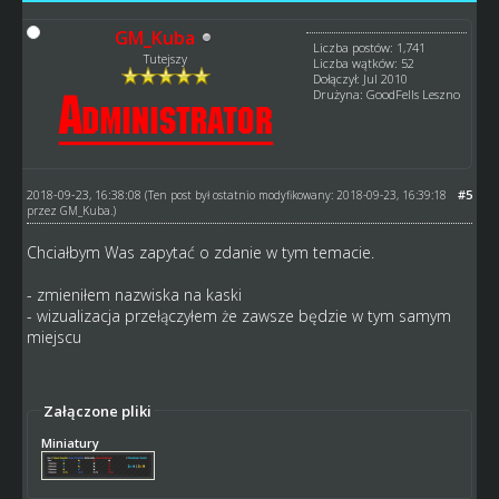
GM_Kuba
Liczba postów: 1,741
Tutejszy
Liczba wątków: 52
Dołączył: Jul 2010
Drużyna: GoodFells Leszno
2018-09-23, 16:38:08
#5
(Ten post był ostatnio modyfikowany: 2018-09-23, 16:39:18
przez
GM_Kuba
.)
Chciałbym Was zapytać o zdanie w tym temacie.
- zmieniłem nazwiska na kaski
- wizualizacja przełączyłem że zawsze będzie w tym samym
miejscu
Załączone pliki
Miniatury