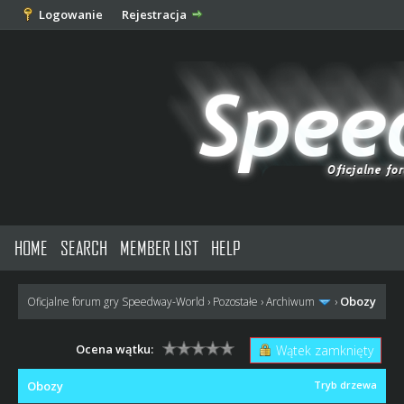
Logowanie
Rejestracja
HOME
SEARCH
MEMBER LIST
HELP
Obozy
Oficjalne forum gry Speedway-World
›
Pozostałe
›
Archiwum
›
Ocena wątku:
Wątek zamknięty
Obozy
Tryb drzewa