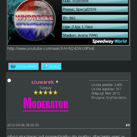
http://www.youtube.com/watch?v=N242WU0PioE
Strona WWW
Szukaj
szuwarek
Liczba postów: 2,400
Tutejszy
Liczba wątków: 161
Dołączył: Mar 2012
Drużyna: Gryf Szczecin
2012-04-08, 08:00:35
#9
oboz ma trwac od poniedzialku do piatku, dlaczego wiec w