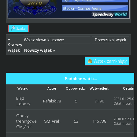
Szukaj
«
Starszy
wątek
|
Nowszy wątek
»
Wątek zamknięty
Podobne wątki…
Wątek:
Autor
Odpowiedzi:
Wyświetleń:
Ostatni 
Błąd
2021-01-25, 09
Rafalski78
5
7,190
...obozy
Ostatni post
:
Ra
Obozy
2018-07-29, 15
treningowe
GM_Arek
53
116,738
Ostatni post
:
M
GM_Arek