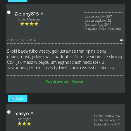
Zielony815
Liczba postów: 307
Super Manager
Liczba wątków: 12
Dołączył: Aug 2011
Drużyna: ZieloniGniezno
2011-12-11, 12:31:45
#6
Skoki będą tylko wtedy, gdy ustawisz trening na daną
umiejętność, gdzie masz naddatek. Same z siebie nie skoczą.
Czyli jak masz w pięciu umiejętnościach naddatek u
zawodnika, to minie cały tydzień, zanim wszystkie skoczą.
Pozdrawiam, Marcin.
Szukaj
masyo
Liczba postów: 54
Manager
Liczba wątków: 2
Dołączył: Nov 2011