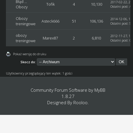
Błąd ...
2017-02-22, 20
Tofik
4
10,130
Obozy
Ostatni post
:
A
Obozy
2014-12-06, 19
Asteck666
51
106,136
treningowe
Ostatni post
:
Sq
obozy
2012-11-27, 16
Marex87
2
6,810
treningowe
Ostatni post
:
G
Pokaż wersję do druku
Skocz do:
Użytkownicy przeglądający ten wątek: 1 gości
Community Forum Software by
MyBB
1.8.27
Designed By
Rooloo
.