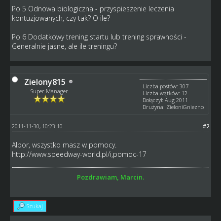
Po 5 Odnowa biologiczna - przyspieszenie leczenia
kontuzjowanych, czy tak? O ile?
Po 6 Dodatkowy trening startu lub trening sprawności -
Generalnie jasne, ale ile treningu?
Zielony815
Liczba postów: 307
Super Manager
Liczba wątków: 12
Dołączył: Aug 2011
Drużyna: ZieloniGniezno
2011-11-30, 10:23:10
#2
Albor, wszystko masz w pomocy.
http://www.speedway-world.pl/i,pomoc-17
Pozdrawiam, Marcin.
Szukaj