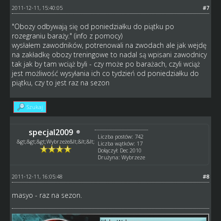
2011-12-11, 15:40:05
#7
"Obozy odbywają się od poniedziałku do piątku po
rozegraniu baraży." (info z pomocy)
wysłałem zawodników, potrenowali na zwodach ale jak wejdę
na zakładkę obozy treningowe to nadal są wpisani zawodnicy
tak jak by tam wciąż byli - czy może po barażach, czyli wciąż
jest możliwość wysyłania ich co tydzień od poniedziałku do
piątku, czy to jest raz na sezon
Szukaj
specjal2009
Liczba postów: 742
&gt;&gt;&gt;Wybrzeże&lt;&lt;&lt;
Liczba wątków: 17
Dołączył: Dec 2010
Drużyna: Wybrzeze
2011-12-11, 16:05:48
#8
masyo - raz na sezon.