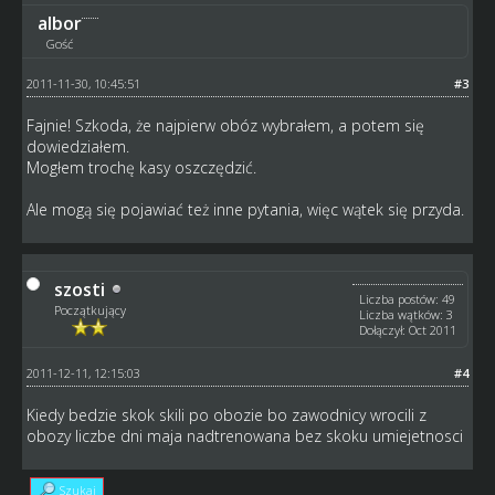
albor
Gość
2011-11-30, 10:45:51
#3
Fajnie! Szkoda, że najpierw obóz wybrałem, a potem się
dowiedziałem.
Mogłem trochę kasy oszczędzić.
Ale mogą się pojawiać też inne pytania, więc wątek się przyda.
szosti
Liczba postów: 49
Początkujący
Liczba wątków: 3
Dołączył: Oct 2011
2011-12-11, 12:15:03
#4
Kiedy bedzie skok skili po obozie bo zawodnicy wrocili z
obozy liczbe dni maja nadtrenowana bez skoku umiejetnosci
Szukaj