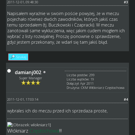
2011-12-01, 09:48:30
#3
Napisałem wyraźnie w swoim poście powyżej, że w meczu
pojechało również dwóch zawodników, których jakiś czas
temu sprzedałem (tj. Buczkowski i Czapracki). W meczu
zanotowali same wykluczenia, więc jakim cudem mogłem ich
wybrać z listy rozwijalnej. Proszę ponownie o sprawdzenie,
gdyż jestem przekonany, że wdarł się tam jakiś błąd.
Szukaj
damianj002
Liczba postów: 299
Super Manager
Liczba wątków: 19
Dołączył: Apr 2011
Drużyna: CKM Włókniarz Częstochowa
2011-12-01, 17:03:14
#4
wybrales ich do meczu przed ich sprzedaza proste,
Włókniarz
Częstochowa
!!!