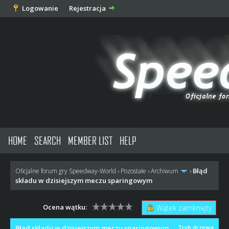
Logowanie
Rejestracja
HOME
SEARCH
MEMBER LIST
HELP
Błąd
Oficjalne forum gry Speedway-World
›
Pozostałe
›
Archiwum
›
składu w dzisiejszym meczu sparingowym
Ocena wątku:
Wątek zamknięty
Błąd składu w dzisiejszym meczu sparingowym
Tryb drzewa