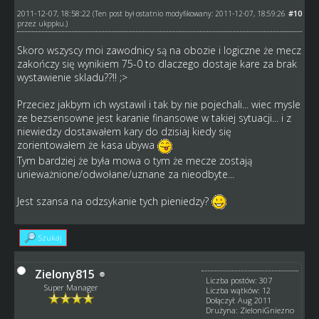
2011-12-07, 18:58:22
#10
(Ten post był ostatnio modyfikowany: 2011-12-07, 18:59:26
przez
ukppku
.)
Skoro wszyscy moi zawodnicy są na obozie i logiczne że mecz
zakończy się wynikiem 75-0 to dlaczego dostaje kare za brak
wystawienie skladu??!! ;>
Przeciez jakbym ich wystawil i tak by nie pojechali... wiec mysle
ze bezsensowne jest karanie finansowe w takiej sytuacji... i z
niewiedzy dostawałem kary do dzisiaj kiedy się
zorientowałem że kasa ubywa
Tym bardziej że była mowa o tym że mecze zostają
unieważnione/odwołane/uznane za nieodbyte...
Jest szansa na odzsykanie tych pieniedzy?
Szukaj
Zielony815
Liczba postów: 307
Super Manager
Liczba wątków: 12
Dołączył: Aug 2011
Drużyna: ZieloniGniezno