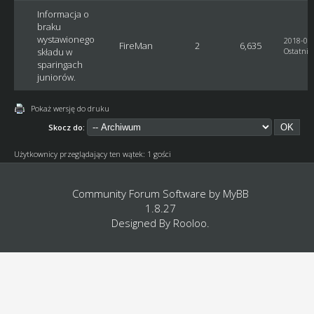
Informacja o
braku
wystawionego
2018-02-
FireMan
2
6,635
składu w
Ostatni 
sparingach
juniorów.
Pokaż wersję do druku
Skocz do:
Użytkownicy przeglądający ten wątek: 1 gości
Community Forum Software by
MyBB
1.8.27
Designed By
Rooloo
.