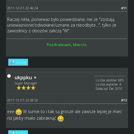
2011-12-07, 22:46:24
#11
Raczej nikła, ponieważ było powiedziane, nie że "zostają
unieważnione/odwołane/uznane za nieodbyte...", tylko że
zawodnicy z obozów zaliczą "W".
Pozdrawiam, Marcin.
Szukaj
ukppku
Liczba postów: 685
Super Manager
Liczba wątków: 4
Dołączył: Dec 2010
2011-12-07, 23:58:52
#12
eee
W sumie to i tak są grosze ale zawsze lepiej je mieć
niż jakby miało zabraknąć
Szukaj