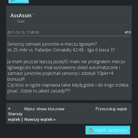
AssAssin
Gość
2011-12-19, 17:49:53
#13
Seniorzy zamiast juniorów w meczu ligowym?
sk 25 mikr vs. Palladyn Clonakilty 42:48 - liga 6 klasa 31
Ja mam jeszcze lepszą jazdę!O mało nie przegrałem meczu
ligowego,bo koleś miał wystawiony skład automatycznie i
zamiast juniorów pojechali seniorzy i zdobyli 10pkt+4
bonusy!!!
Czy ktoś w ogóle naprawia takie błędy,gdzie i do kogo trzeba
pisać...Gdzie tu jakieś zasady???
«
Starszy
wątek
|
Nowszy wątek
»
Wątek zamknięty