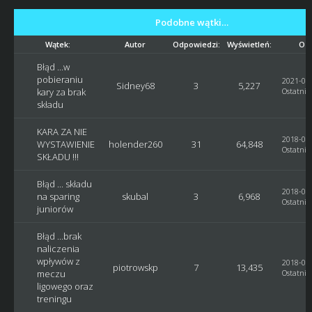
Podobne wątki…
Wątek:
Autor
Odpowiedzi:
Wyświetleń:
Ost
Błąd ...w
pobieraniu
2021-05-
Sidney68
3
5,227
kary za brak
Ostatni 
składu
KARA ZA NIE
2018-07-
WYSTAWIENIE
holender260
31
64,848
Ostatni 
SKŁADU !!!
Błąd ... składu
2018-06-
na sparing
skubal
3
6,968
Ostatni 
juniorów
Błąd ...brak
naliczenia
wpływów z
2018-04-
piotrowskp
7
13,435
meczu
Ostatni 
ligowego oraz
treningu