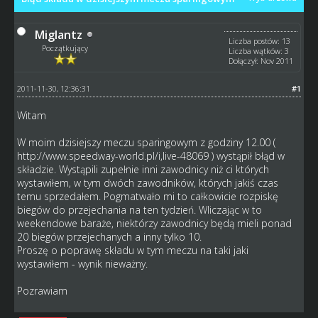
Miglantz
Liczba postów: 13
Początkujący
Liczba wątków: 3
Dołączył: Nov 2011
2011-11-30, 12:36:31
#1
Witam
W moim dzisiejszy meczu sparingowym z godziny 12.00 (
http://www.speedway-world.pl/i,live-48069
) wystąpił błąd w
składzie. Wystąpili zupełnie inni zawodnicy niż ci których
wystawiłem, w tym dwóch zawodników, których jakiś czas
temu sprzedałem. Pogmatwało mi to całkowicie rozpiskę
biegów do przejechania na ten tydzień. Wliczając w to
weekendowe baraże, niektórzy zawodnicy będą mieli ponad
20 biegów przejechanych a inny tylko 10.
Proszę o poprawę składu w tym meczu na taki jaki
wystawiłem - wynik nieważny.
Pozrawiam