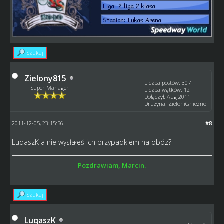
Szukaj
Zielony815
Liczba postów: 307
Super Manager
Liczba wątków: 12
Dołączył: Aug 2011
Drużyna: ZieloniGniezno
2011-12-05, 23:15:56
#8
LuqaszK a nie wysłałeś ich przypadkiem na obóz?
Pozdrawiam, Marcin.
Szukaj
LuqaszK