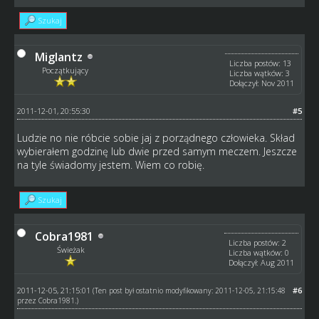
Szukaj
Miglantz
Liczba postów: 13
Początkujący
Liczba wątków: 3
Dołączył: Nov 2011
2011-12-01, 20:55:30
#5
Ludzie no nie róbcie sobie jaj z porządnego człowieka. Skład
wybierałem godzinę lub dwie przed samym meczem. Jeszcze
na tyle świadomy jestem. Wiem co robię.
Szukaj
Cobra1981
Liczba postów: 2
Świeżak
Liczba wątków: 0
Dołączył: Aug 2011
2011-12-05, 21:15:01
#6
(Ten post był ostatnio modyfikowany: 2011-12-05, 21:15:48
przez
Cobra1981
.)