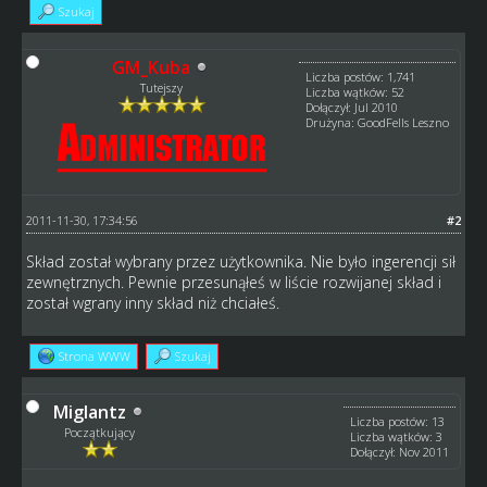
Szukaj
GM_Kuba
Liczba postów: 1,741
Tutejszy
Liczba wątków: 52
Dołączył: Jul 2010
Drużyna: GoodFells Leszno
2011-11-30, 17:34:56
#2
Skład został wybrany przez użytkownika. Nie było ingerencji sił
zewnętrznych. Pewnie przesunąłeś w liście rozwijanej skład i
został wgrany inny skład niż chciałeś.
Strona WWW
Szukaj
Miglantz
Liczba postów: 13
Początkujący
Liczba wątków: 3
Dołączył: Nov 2011