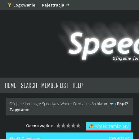
Logowanie
Rejestracja
HOME
SEARCH
MEMBER LIST
HELP
Błąd?
Oficjalne forum gry Speedway-World
›
Pozostałe
›
Archiwum
›
Zapytanie.
Ocena wątku:
Wątek zamknięty
Błąd? Zapytanie.
Tryb drzewa