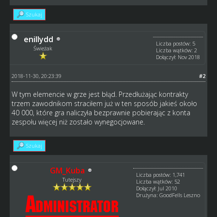
Szukaj
enillydd
Liczba postów: 5
Świeżak
Liczba wątków: 2
Dołączył: Nov 2018
2018-11-30, 20:23:39
#2
W tym elemencie w grze jest błąd. Przedłużając kontrakty
trzem zawodnikom straciłem już w ten sposób jakieś około
40 000, które gra naliczyła bezprawnie pobierając z konta
zespołu więcej niż zostało wynegocjowane.
Szukaj
GM_Kuba
Liczba postów: 1,741
Tutejszy
Liczba wątków: 52
Dołączył: Jul 2010
Drużyna: GoodFells Leszno