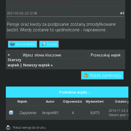
2021-02-02, 22:12:58
#3
Pensje oraz kwoty za podpisanie zostaną zmodyfikowane
(wzór). Wtedy zostanie to ujednolicone - naprawione.
Strona WWW
Szukaj
«
Starszy
wątek
|
Nowszy wątek
»
Wątek zamknięty
Podobne wątki…
Wątek:
Autor
Odpowiedzi:
Wyświetleń:
Ostatni p
2014-11-23, 23
Zapytanie
kropek81
4
8,875
Ostatni post
:
kr
Pokaż wersję do druku