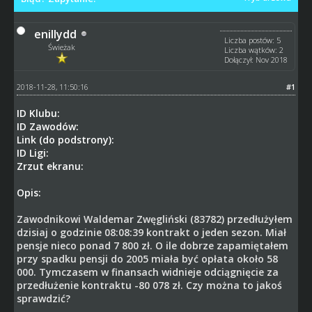
enillydd
Liczba postów: 5
Świeżak
Liczba wątków: 2
Dołączył: Nov 2018
2018-11-28, 11:50:16
#1
ID Klubu:
ID Zawodów:
Link (do podstrony):
ID Ligi:
Zrzut ekranu:
Opis:
Zawodnikowi Waldemar Zwęgliński (83782) przedłużyłem
dzisiaj o godzinie 08:08:39 kontrakt o jeden sezon. Miał
pensje nieco ponad 7 800 zł. O ile dobrze zapamiętałem
przy spadku pensji do 2005 miała być opłata około 58
000. Tymczasem w finansach widnieje odciągnięcie za
przedłużenie kontraktu -80 078 zł. Czy można to jakoś
sprawdzić?