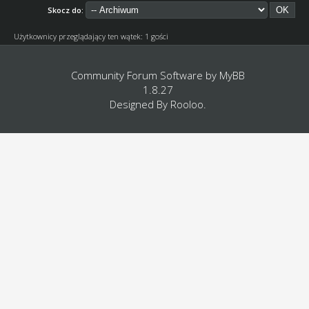
Skocz do:
Użytkownicy przeglądający ten wątek: 1 gości
Community Forum Software by
MyBB
1.8.27
Designed By
Rooloo
.