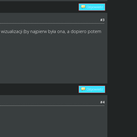
Odpowiedz
#3
r wizualizacji (by najpierw była ona, a dopiero potem
Odpowiedz
#4