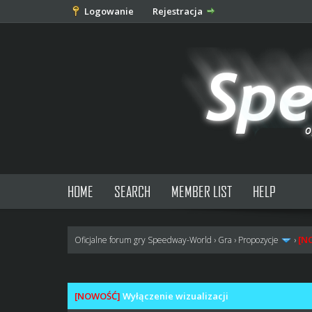
Logowanie
Rejestracja
HOME
SEARCH
MEMBER LIST
HELP
[N
Oficjalne forum gry Speedway-World
›
Gra
›
Propozycje
›
0 głosów - średnia: 0
1
2
3
4
5
[NOWOŚĆ]
Wyłączenie wizualizacji