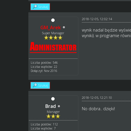
Szukaj
2018-12-05, 12:02:14
GM_Arek
wynik nadal będzie wyświet
Super Manager
wyniki). w programie rów
Liczba postów: 546
Liczba wątków: 22
Dołączył: Nov 2016
Szukaj
2018-12-05, 12:21:10
Brad
No dobra.. dzięki!
Manager
Liczba postów: 112
Liczba wątków: 7