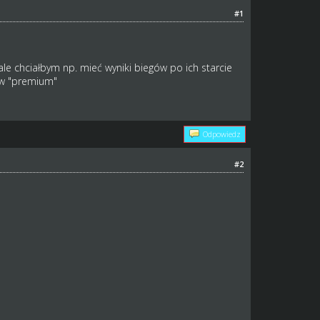
#1
le chciałbym np. mieć wyniki biegów po ich starcie
kow "premium"
Odpowiedz
#2