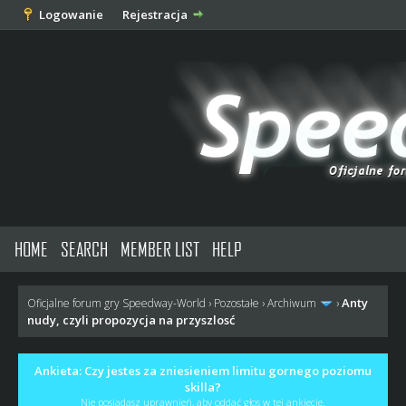
Logowanie
Rejestracja
HOME
SEARCH
MEMBER LIST
HELP
Anty
Oficjalne forum gry Speedway-World
›
Pozostałe
›
Archiwum
›
nudy, czyli propozycja na przyszlosć
Ankieta: Czy jestes za zniesieniem limitu gornego poziomu
skilla?
Nie posiadasz uprawnień, aby oddać głos w tej ankiecie.