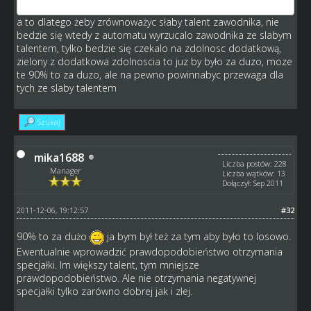
max talentem
a to dlatego żeby zrównoważyc słaby talent zawodnika, nie
bedzie się wtedy z automatu wyrzucalo zawodnika ze slabym
talentem, tylko bedzie się czekalo na zdolnosc dodatkową,
zielony z dodatkowa zdolnoscia to juz by było za duzo, moze
te 90% to za duzo, ale na pewno powinnabyc przewaga dla
tych ze slaby talentem
Szukaj
mika1688
Liczba postów: 228
Manager
Liczba wątków: 13
Dołączył: Sep 2011
2011-12-06, 19:12:57
#32
90% to za dużo
ja bym był też za tym aby było to losowo.
Ewentualnie wprowadzić prawdopodobieństwo otrzymania
specjałki. Im większy talent, tym mniejsze
prawdopodobieństwo. Ale nie otrzymania negatywnej
specjałki tylko zarówno dobrej jak i złej.