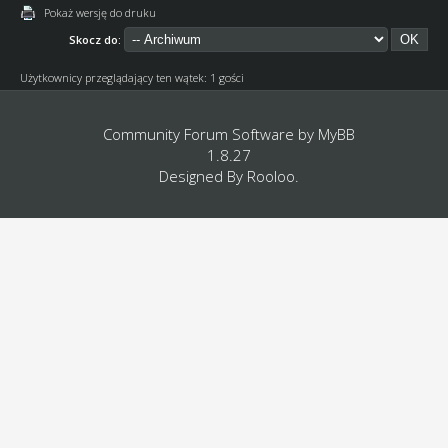
Pokaż wersję do druku
Skocz do:
Użytkownicy przeglądający ten wątek: 1 gości
Community Forum Software by
MyBB
1.8.27
Designed By
Rooloo
.