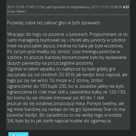
2011-12-09, 17:43:11
#33
(Ten post był ostatnio modyfikowany: 2011-12-13, 07:08:58
przez
Speed
.)
Pozwolę sobie też zabrać głos w tych sprawach
Wracając do tego co piszecie o Juniorach. Przypominam że to
sami managerzy buntowali się i chcieli aby juniorzy w szkółce
mieli na początek lepszą średnia niż taka jak była wcześniej.
Po za tym jeśli miałby się skrócić czas treningu juniorów w
szkółce, to jeszcze bardziej bezsensowne było by wydawanie
dużych pieniedzy na poszczególne poziomy.
Ogólnie w takim wpadku to najlepsze by było gdyby gra
zaczynała się od średnich 20-30 tk jak kiedyś ktoś napisał, ale
tego już się nie wróci. To moze w 2 stronę, zrobić
ograniczenie do 150 bądź 200, bo w zasadzie jakby nie było
ograniczenia to i tak max skill u zawodnika byłby ze 120-130,
bo komu by sie chciało trenować po 40 dni 1 skill.
Jeszcze do tej ostatniej propozycji mika. Pomysł świetny, ale
wg mnie bardziej się nadaje do tej gry Speedway Star co ma
powstać kiedyś. Bo zasadniczo to nie widzę tego w kodzie
SW, było by to jak stefik napisał trudne do ogarnięcia.
Szukaj