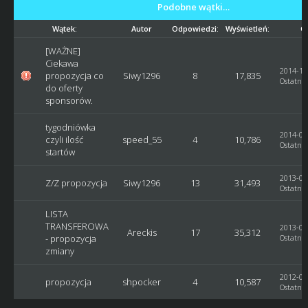
Podobne wątki…
Wątek:
Autor
Odpowiedzi:
Wyświetleń:
Os
[WAŻNE]
Ciekawa
2014-12-
propozycja co
Siwy1296
8
17,835
Ostatni 
do oferty
sponsorów.
tygodniówka
2014-02-
czyli ilość
speed_55
4
10,786
Ostatni 
startów
2013-07-
Z/Z propozycja
Siwy1296
13
31,493
Ostatni 
LISTA
TRANSFEROWA
2013-02-
Areckis
17
35,312
- propozycja
Ostatni 
zmiany
2012-07-
propozycja
shpocker
4
10,587
Ostatni 