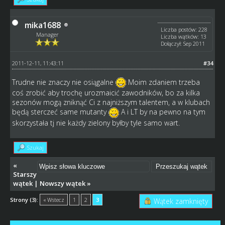
mika1688
Liczba postów: 228
Manager
Liczba wątków: 13
Dołączył: Sep 2011
2011-12-11, 11:43:11
#34
Trudne nie znaczy nie osiągalne
Moim zdaniem trzeba
coś zrobić aby trochę urozmaicić zawodników, bo za kilka
sezonów mogą zniknąć Ci z najniższym talentem, a w klubach
będą sterczeć same mutanty
A i LT by na pewno na tym
skorzystała tj nie każdy zielony byłby tyle samo wart.
Szukaj
«
Starszy
wątek
|
Nowszy wątek
»
Strony (3):
« Wstecz
1
2
3
Wątek zamknięty