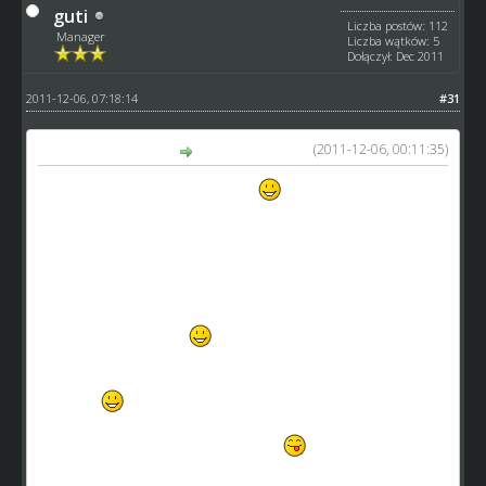
guti
Liczba postów: 112
Manager
Liczba wątków: 5
Dołączył: Dec 2011
2011-12-06, 07:18:14
#31
(2011-12-06, 00:11:35)
ukppku napisał(a):
Sam pomysł jak najbardziej za!
Tylko wytłumaczcie dlaczego zawodnicy z talentem 5
(zieloni) mają być poszkodowani i dostać 90% na zła
ceche ??!! ;/
Te specjalne (dodatkowe) umiejetnosci powinny być
przyznawane losowo
Raz zawodnik z najslabszym talentem dostaje dobra
ceche dodatkowa a innym razem moze byc to zawodnik
"zielony"
Niesprawiedliwe byloby gdyby cechy dodatkowe
promowaly zawodnikow slabszych
Nie po to teraz się wydaje grube miliony na juniorów z