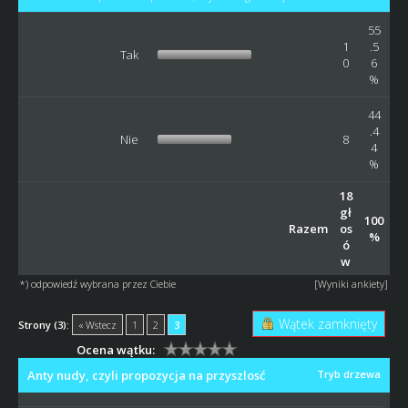
55
1
.5
Tak
0
6
%
44
.4
Nie
8
4
%
18
gł
100
Razem
os
%
ó
w
*) odpowiedź wybrana przez Ciebie
[
Wyniki ankiety
]
Wątek zamknięty
Strony (3):
« Wstecz
1
2
3
Ocena wątku:
Anty nudy, czyli propozycja na przyszlosć
Tryb drzewa