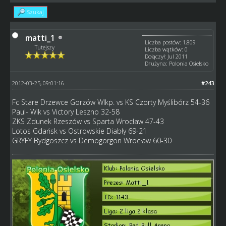
Szukaj
matti_1
Liczba postów: 1,809
Tutejszy
Liczba wątków: 0
Dołączył: Jul 2011
Drużyna: Polonia Osielsko
2012-03-25, 09:01:16
#243
Fc Stare Drzewce Gorzów Wlkp. vs KS Czorty Myślibórz 54-36
Paul- Wik vs Victory Leszno 32-58
ZKS Zdunek Rzeszów vs Sparta Wrocław 47-43
Lotos Gdańsk vs Ostrowskie Diabły 69-21
GRYFY Bydgoszcz vs Demogorgon Wrocław 60-30