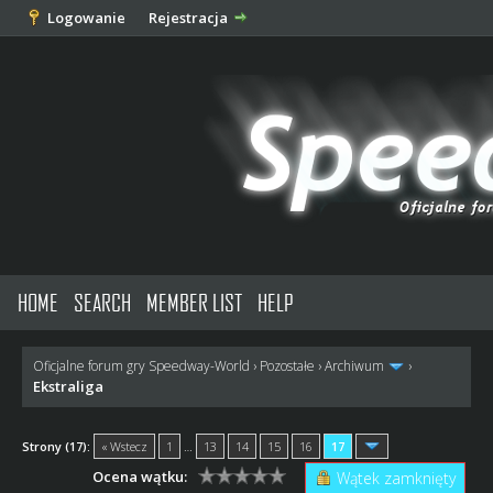
Logowanie
Rejestracja
HOME
SEARCH
MEMBER LIST
HELP
Oficjalne forum gry Speedway-World
›
Pozostałe
›
Archiwum
›
Ekstraliga
Strony (17):
« Wstecz
1
…
13
14
15
16
17
Ocena wątku:
Wątek zamknięty