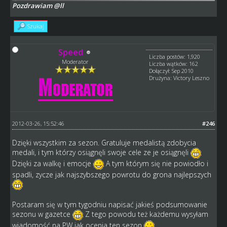
Pozdrawiam @ll
Szukaj
Speed
Liczba postów: 1,920
Moderator
Liczba wątków: 162
Dołączył: Sep 2010
Drużyna: Victory Leszno
2012-03-26, 15:52:46
#246
Dzięki wszystkim za sezon. Gratuluje medalistą zdobycia
medali, i tym którzy osiągnęli swoje cele ze je osiągnęli
Dzięki za walkę i emocje
A tym którym się nie powiodło i
spadli, zycze jak najszybszego powrotu do grona najlepszych
Postaram się w tym tygodniu napisać jakieś podsumowanie
sezonu w gazetce
Z tego powodu też każdemu wysyłam
wiadomość na PW jak ocenia ten sezon