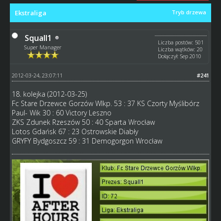
Ekstraliga
Tryb drzewa
Squall1
Liczba postów: 501
Super Manager
Liczba wątków: 20
Dołączył: Sep 2010
2012-03-24, 23:07:11
#241
18. kolejka (2012-03-25)
Fc Stare Drzewce Gorzów Wlkp. 53 : 37 KS Czorty Myślibórz
Paul- Wik 30 : 60 Victory Leszno
ZKS Zdunek Rzeszów 50 : 40 Sparta Wrocław
Lotos Gdańsk 67 : 23 Ostrowskie Diabły
GRYFY Bydgoszcz 59 : 31 Demogorgon Wrocław