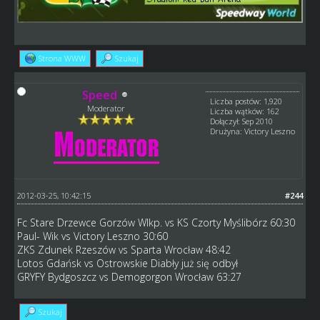
Strona WWW
Szukaj
Speed
Liczba postów: 1,920
Moderator
Liczba wątków: 162
Dołączył: Sep 2010
Drużyna: Victory Leszno
2012-03-25, 10:42:15
#244
Fc Stare Drzewce Gorzów Wlkp. vs KS Czorty Myślibórz 60:30
Paul- Wik vs Victory Leszno 30:60
ZKS Zdunek Rzeszów vs Sparta Wrocław 48:42
Lotos Gdańsk vs Ostrowskie Diabły już się odbył
GRYFY Bydgoszcz vs Demogorgon Wrocław 63:27
Szukaj