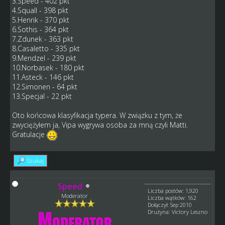
3.Speed - 402 pkt
4.Squall - 398 pkt
5.Henrik - 370 pkt
6.Sothis - 364 pkt
7.Zdunek - 363 pkt
8.Casaletto - 335 pkt
9.Mendzel - 239 pkt
10.Norbasek - 180 pkt
11.Asteck - 146 pkt
12.Simonen - 64 pkt
13.Specjal - 22 pkt
Oto końcowa klasyfikacja typera. W związku z tym, że
zwyciężyłem ja, Vipa wygrywa osoba za mną czyli Matti.
Gratulacje
Szukaj
Speed
Liczba postów: 1,920
Moderator
Liczba wątków: 162
Dołączył: Sep 2010
Drużyna: Victory Leszno