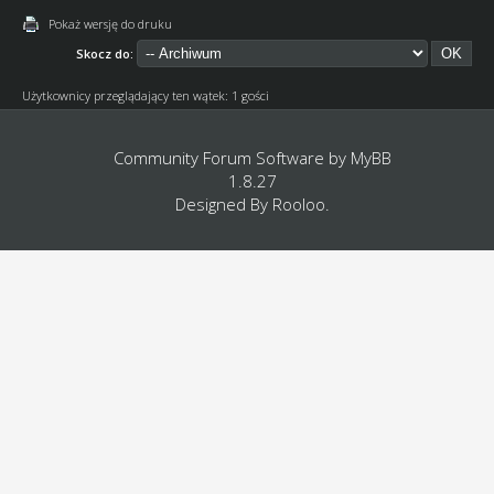
Pokaż wersję do druku
Skocz do:
Użytkownicy przeglądający ten wątek: 1 gości
Community Forum Software by
MyBB
1.8.27
Designed By
Rooloo
.