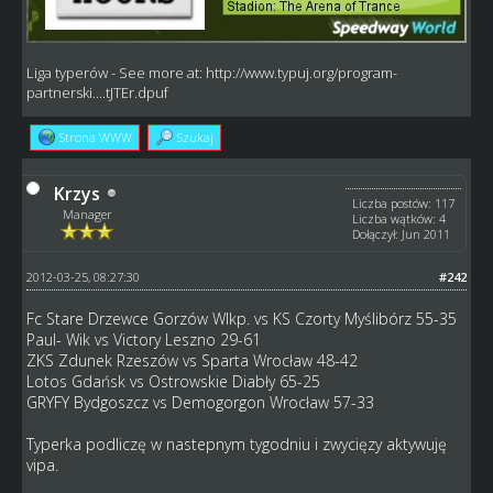
Liga typerów
- See more at:
http://www.typuj.org/program-
partnerski....tJTEr.dpuf
Strona WWW
Szukaj
Krzys
Liczba postów: 117
Manager
Liczba wątków: 4
Dołączył: Jun 2011
2012-03-25, 08:27:30
#242
Fc Stare Drzewce Gorzów Wlkp. vs KS Czorty Myślibórz 55-35
Paul- Wik vs Victory Leszno 29-61
ZKS Zdunek Rzeszów vs Sparta Wrocław 48-42
Lotos Gdańsk vs Ostrowskie Diabły 65-25
GRYFY Bydgoszcz vs Demogorgon Wrocław 57-33
Typerka podliczę w nastepnym tygodniu i zwycięzy aktywuję
vipa.