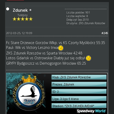
Zdunek
Liczba postów: 901
Tutejszy
Liczba wątków: 8
Dołączył: Sep 2010
Drużyna: ZKS Zdunek Rzeszów
2012-03-25, 12:19:09
#245
Fc Stare Drzewce Gorzów Wlkp. vs KS Czorty Myślibórz 55:35
Paul- Wik vs Victory Leszno trwa
ZKS Zdunek Rzeszów vs Sparta Wrocław 42:48
Lotos Gdańsk vs Ostrowskie Diabły już się odbył
GRYFY Bydgoszcz vs Demogorgon Wrocław 65:25