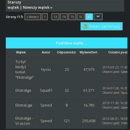
Starszy
wątek
|
Nowszy wątek
»
Strony (17):
« Wstecz
1
…
13
14
15
16
17
Wątek zamknięty
Podobne wątki…
Wątek:
Autor
Odpowiedzi:
Wyświetleń:
Ostatni post
Tu był
kiedyś
2015-03-23, 11:43:
Hyziu
25
47,979
temat
Ostatni post
:
Speed
"Ekstraliga"
2014-07-28, 16:30:
Ekstraliga
Squall1
32
61,371
Ostatni post
:
Squall
2013-11-30, 16:28:
EkstraLiga
Speed
8
16,785
Ostatni post
:
Speed
Ekstraliga -
2012-08-01, 18:08:
Speed
121
255,658
VI sezon
Ostatni post
:
mendz