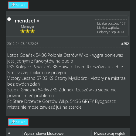
Szukaj
mendzel
Liczba postów: 107
Manager
Liczba wątków: 1
Dołączył: Sep 2010
2012-04-03, 15:22:28
#252
Lotos Gdańsk 54:36 Polonia Ostrów Wlkp - wygra ponieważ
jest jednym z faworytów na pudło
RKS Kolejarz Rawicz 52:38 Hawaiki Team Rzeszów - u siebie
Simi raczej z nikim nie przegra
Victory Leszno 57:33 KS Czorty Myślibórz - Victory na mistrza
bez dwóch zdań
Stupki Gniezno 54:36 ZKS Zdunek Rzeszów -u siebie nie
powinni mieć problemu
Fc Stare Drzewce Gorzów Wlkp. 54:36 GRYFY Bydgoszcz -
mistrz nie może zawieść już na starcie
Szukaj
«