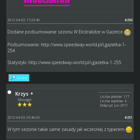
2012-04-02, 17:23:40
#250
Dodane podsumowanie sezonu W Ekstralidze w Gazetce
Podsumowanie:
http://www.speedway-world.pl/i,gazetka-1-
254
Statystyki:
http://www.speedway-world.pl/i,gazetka-1-255
Szukaj
Krzys
Liczba postów: 117
Manager
Liczba wątków: 4
Dołączył: Jun 2011
2012-04-03, 05:46:03
#251
W tym sezonie takie same zasady jak wczesniej z typerem