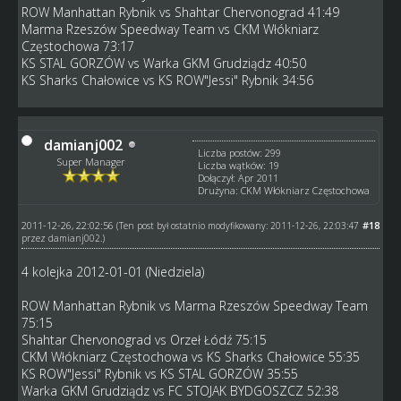
ROW Manhattan Rybnik vs Shahtar Chervonograd 41:49
Marma Rzeszów Speedway Team vs CKM Włókniarz
Częstochowa 73:17
KS STAL GORZÓW vs Warka GKM Grudziądz 40:50
KS Sharks Chałowice vs KS ROW"Jessi" Rybnik 34:56
damianj002
Liczba postów: 299
Super Manager
Liczba wątków: 19
Dołączył: Apr 2011
Drużyna: CKM Włókniarz Częstochowa
2011-12-26, 22:02:56
#18
(Ten post był ostatnio modyfikowany: 2011-12-26, 22:03:47
przez
damianj002
.)
4 kolejka 2012-01-01 (Niedziela)
ROW Manhattan Rybnik vs Marma Rzeszów Speedway Team
75:15
Shahtar Chervonograd vs Orzeł Łódź 75:15
CKM Włókniarz Częstochowa vs KS Sharks Chałowice 55:35
KS ROW"Jessi" Rybnik vs KS STAL GORZÓW 35:55
Warka GKM Grudziądz vs FC STOJAK BYDGOSZCZ 52:38