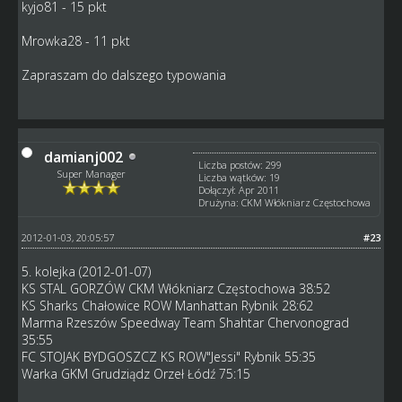
kyjo81 - 15 pkt
Mrowka28 - 11 pkt
Zapraszam do dalszego typowania
damianj002
Liczba postów: 299
Super Manager
Liczba wątków: 19
Dołączył: Apr 2011
Drużyna: CKM Włókniarz Częstochowa
2012-01-03, 20:05:57
#23
5. kolejka (2012-01-07)
KS STAL GORZÓW CKM Włókniarz Częstochowa 38:52
KS Sharks Chałowice ROW Manhattan Rybnik 28:62
Marma Rzeszów Speedway Team Shahtar Chervonograd
35:55
FC STOJAK BYDGOSZCZ KS ROW"Jessi" Rybnik 55:35
Warka GKM Grudziądz Orzeł Łódź 75:15