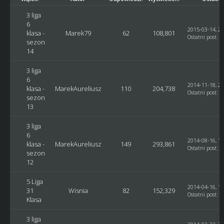
3 liga
6
2015-03-14, 23
klasa -
Marek79
62
108,801
Ostatni post
:
M
sezon
14
3 liga
6
2014-11-18, 22
klasa -
MarekAureliusz
110
204,738
Ostatni post
:
g
sezon
13
3 liga
6
2014-08-16, 16
klasa -
MarekAureliusz
149
293,861
Ostatni post
:
J
sezon
12
5 Liga
2014-04-16, 10
31
Wisnia
82
152,329
Ostatni post
: T
Klasa
3 liga