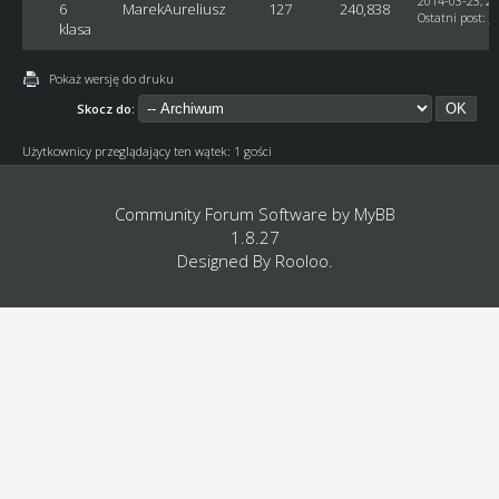
2014-03-23, 22
6
MarekAureliusz
127
240,838
Ostatni post
:
J
klasa
Pokaż wersję do druku
Skocz do:
Użytkownicy przeglądający ten wątek: 1 gości
Community Forum Software by
MyBB
1.8.27
Designed By
Rooloo
.