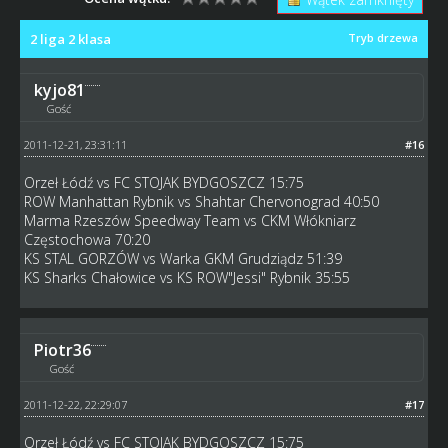
2 liga 2 klasa
Tryb drzewa
kyjo81
Gość
2011-12-21, 23:31:11
#16
Orzeł Łódź vs FC STOJAK BYDGOSZCZ 15:75
ROW Manhattan Rybnik vs Shahtar Chervonograd 40:50
Marma Rzeszów Speedway Team vs CKM Włókniarz
Częstochowa 70:20
KS STAL GORZÓW vs Warka GKM Grudziądz 51:39
KS Sharks Chałowice vs KS ROW"Jessi" Rybnik 35:55
Piotr36
Gość
2011-12-22, 22:29:07
#17
Orzeł Łódź vs FC STOJAK BYDGOSZCZ 15:75