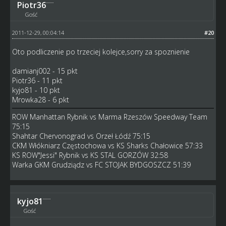
Piotr36
Gość
2011-12-29, 00:04:14
#20
Oto podliczenie po trzeciej kolejce,sorry za spoznienie
damianj002 - 15 pkt
Piotr36 - 11 pkt
kyjo81 - 10 pkt
Mrowka28 - 6 pkt
ROW Manhattan Rybnik vs Marma Rzeszów Speedway Team
75:15
Shahtar Chervonograd vs Orzeł Łódź 75:15
CKM Włókniarz Częstochowa vs KS Sharks Chałowice 57:33
KS ROW"Jessi" Rybnik vs KS STAL GORZÓW 32:58
Warka GKM Grudziądz vs FC STOJAK BYDGOSZCZ 51:39
kyjo81
Gość