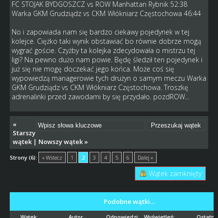
FC STOJAK BYDGOSZCZ vs ROW Manhattan Rybnik 52:38
Warka GKM Grudziądz vs CKM Włókniarz Częstochowa 46:44
No i zapowiada nam się bardzo ciekawy pojedynek w tej
kolejce. Ciężko taki wynik obstawiać bo równie dobrze mogą
wygrać goście. Czyżby ta kolejka zdecydowała o mistrzu tej
ligi? Na pewno dużo nam powie. Będę śledził ten pojedynek i
już się nie mogę doczekać jego końca. Może coś się
wypowiedzą managerowie tych drużyn o samym meczu Warka
GKM Grudziądz vs CKM Włókniarz Częstochowa. Troszkę
adrenalinki przed zawodami by się przydało. pozdROW...
«
Starszy
wątek
|
Nowszy wątek
»
Strony (6):
« Wstecz
1
2
3
4
5
6
Dalej »
Wątek zamknięty
Podobne wątki…
Wątek:
Autor
Odpowiedzi:
Wyświetleń:
Ostatni