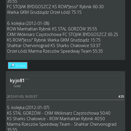
35:55
FC STOJAK BYDGOSZCZ KS ROW"Jessi" Rybnik 60-30
Warka GKM Grudziądz Orzeł Łódź 75:15
6. kolejka (2012-01-08)
ROW Manhattan Rybnik KS STAL GORZÓW 35:55
CKM Włókniarz Częstochowa FC STOJAK BYDGOSZCZ 65:25
KS ROW"Jessi" Rybnik Warka GKM Grudziądz 15:75
Shahtar Chervonograd KS Sharks Chałowice 53:37
Orzeł Łódź Marma Rzeszów Speedway Team 55:35
Szukaj
kyjo81
Gość
2012-01-05, 16:03:37
#25
5. kolejka (2012-01-07)
KS STAL GORZÓW - CKM Włókniarz Częstochowa 50:40
KS Sharks Chałowice - ROW Manhattan Rybnik 40:50
Marma Rzeszów Speedway Team - Shahtar Chervonograd
35:55