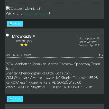
Włókniarz
Częstochowa
!!!
Szukaj
Mrowka28
Liczba postów: 38
Początkujący
Liczba wątków: 5
Dołączył: Apr 2011
2011-12-27, 21:05:39
#19
ROW Manhattan Rybnik vs Marma Rzeszów Speedway Team
65:25
Shahtar Chervonograd vs Orzeł Łódź 75:15
CKM Włókniarz Częstochowa vs KS Sharks Chałowice 65:25
KS ROW"Jessi" Rybnik vs KS STAL GORZÓW 30:60
Warka GKM Grudziądz vs FC STOJAK BYDGOSZCZ 52:38
Szukaj