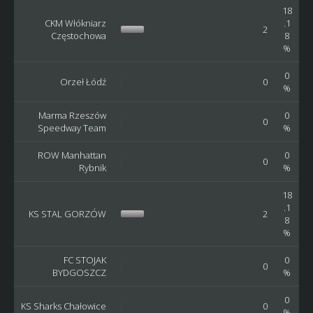
18
CKM Włókniarz
.1
2
Częstochowa
8
%
0
Orzeł Łódź
0
%
Marma Rzeszów
0
0
Speedway Team
%
ROW Manhattan
0
0
Rybnik
%
18
.1
KS STAL GORZÓW
2
8
%
FC STOJAK
0
0
BYDGOSZCZ
%
0
KS Sharks Chałowice
0
%