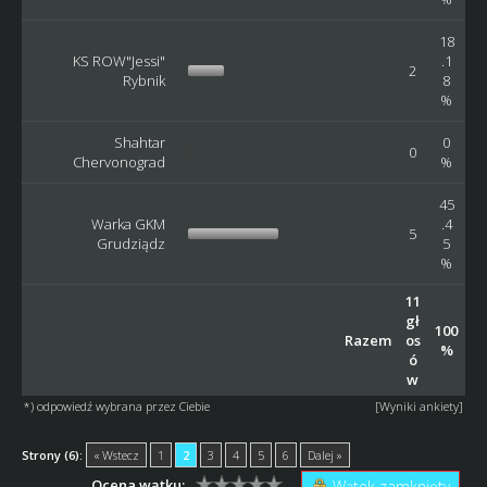
18
KS ROW"Jessi"
.1
2
Rybnik
8
%
Shahtar
0
0
Chervonograd
%
45
Warka GKM
.4
5
Grudziądz
5
%
11
gł
100
Razem
os
%
ó
w
*) odpowiedź wybrana przez Ciebie
[
Wyniki ankiety
]
Strony (6):
« Wstecz
1
2
3
4
5
6
Dalej »
Ocena wątku:
Wątek zamknięty