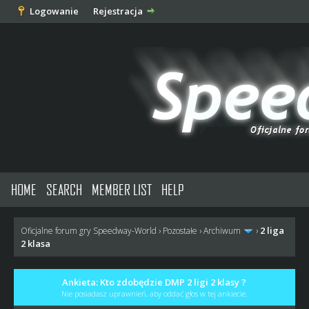
Logowanie
Rejestracja
HOME
SEARCH
MEMBER LIST
HELP
2 liga
Oficjalne forum gry Speedway-World
›
Pozostałe
›
Archiwum
›
2 klasa
Ankieta: Kto zdobędzie DMP 2 ligi 2 klasy ?
Nie posiadasz uprawnień, aby oddać głos w tej ankiecie.