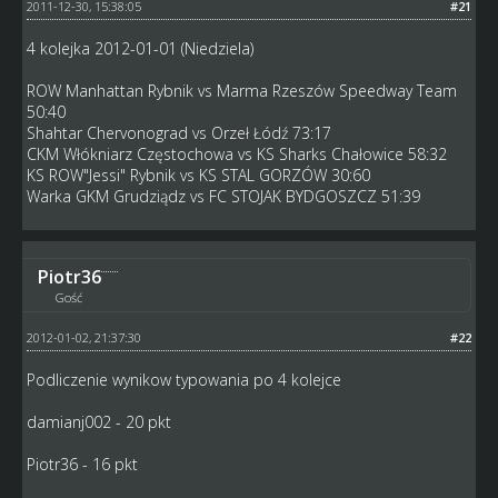
2011-12-30, 15:38:05
#21
4 kolejka 2012-01-01 (Niedziela)
ROW Manhattan Rybnik vs Marma Rzeszów Speedway Team
50:40
Shahtar Chervonograd vs Orzeł Łódź 73:17
CKM Włókniarz Częstochowa vs KS Sharks Chałowice 58:32
KS ROW"Jessi" Rybnik vs KS STAL GORZÓW 30:60
Warka GKM Grudziądz vs FC STOJAK BYDGOSZCZ 51:39
Piotr36
Gość
2012-01-02, 21:37:30
#22
Podliczenie wynikow typowania po 4 kolejce
damianj002 - 20 pkt
Piotr36 - 16 pkt