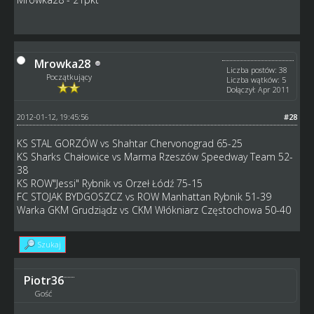
Mrowka28
Liczba postów: 38
Początkujący
Liczba wątków: 5
Dołączył: Apr 2011
2012-01-12, 19:45:56
#28
KS STAL GORZÓW vs Shahtar Chervonograd 65-25
KS Sharks Chałowice vs Marma Rzeszów Speedway Team 52-
38
KS ROW"Jessi" Rybnik vs Orzeł Łódź 75-15
FC STOJAK BYDGOSZCZ vs ROW Manhattan Rybnik 51-39
Warka GKM Grudziądz vs CKM Włókniarz Częstochowa 50-40
Szukaj
Piotr36
Gość