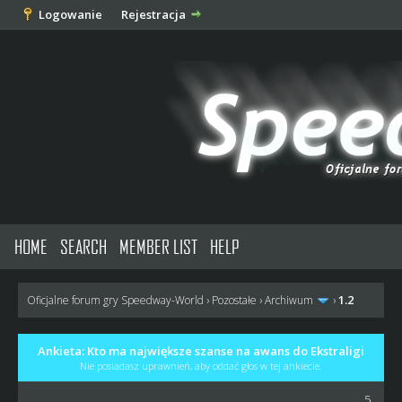
Logowanie
Rejestracja
HOME
SEARCH
MEMBER LIST
HELP
1.2
Oficjalne forum gry Speedway-World
›
Pozostałe
›
Archiwum
›
Ankieta: Kto ma największe szanse na awans do Ekstraligi
Nie posiadasz uprawnień, aby oddać głos w tej ankiecie.
5.