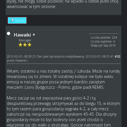
wyżej, nie mogę sobie pozwolić na wpadki u siebie jeżeli chcę
awansować w tym sezonie.
Szukaj
Hawaiki
Liczba postów: 224
Manager
Liczba wątków: 4
Dołączył: Sep 2010
2012-02-01, 08:30:21
#32
(Ten post był ostatnio modyfikowany: 2012-02-01, 08:31:41
przez
Hawaiki
.)
Witam, ostatnio u nas totalny zastój ;/ szkoda. Może na rundę
rewanżową się to zmieni. W ostatniej kolejce nie było wielu
emocji w naszej grupie poza jednym bardzo zaciętym
meczem: Lions Bydgoszcz - Polmo, gdzie padł REMIS.
Mecz zaczął się od zwycięstwa pary gości 4-2 i tą
dwupunktową przewagę utrzymywali aż do biegu 15, w którym
to tym razem para gospodarzy wygrała 4-2, a cały mecz
zakończył się niespodziewanym wynikiem 45-45. Dla drużyny
gospodarzy może to być bolesny cios jeżeli chodzi o
włączenie się do walki o ekstraligę. Goście natomiast tym