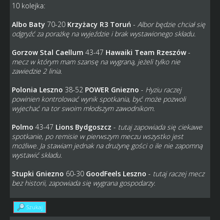
10 kolejka:
Albo Baty
70-20
Krzyżacy R3 Toruń
-
Albor będzie chciał się
odgryźć za porażkę na wyjeździe i brak wystawionego składu.
Gorzow Stal Caellum
43-47
Hawaiki Team Rzeszów
-
mecz w którym mam szansę na wygraną, jeżeli tylko nie
zawiedzie 2 linia.
Polonia Leszno
38-52
POWER Gniezno
-
Hyziu raczej
powinien kontrolować wynik spotkania, być może pozwoli
wyjechać na tor swoim młodszym zawodnikom.
Polmo
43-47
Lions Bydgoszcz
-
tutaj zapowiada się ciekawe
spotkanie, po remisie w pierwszym meczu wszystko jest
możliwe. Ja stawiam jednak na drużynę gości o ile nie zapomną
wystawić składu.
Stupki Gniezno
60-30
GoodFeels Leszno
-
tutaj raczej mecz
bez historii, zapowiada się wygrana gospodarzy.
Szukaj