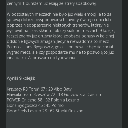
cennym 1 punktem uciekają ze strefy spadkowej.
W pozostałych meczach nie było już wielu emocji, a to za
sprawą dobrze dysponowanych faworytów tego dnia lub
poprzez niedopatrzenie niektórych trenerów, którzy nie
wystawili na czas składu. Tak czy siak po meczach 9 kolejki,
raczej znamy już drużyny które zdobędą bonusy w kolejnej
odsłonie ligowych zmagań. Jedyna niewiadoma to mecz
Polmo - Lions Bydgoszcz, gdzie Lion pewnie będzie chciał
wygrać mecz, ale czy gospodarze mu na to pozwolą to już
inna bajka. Zapraszam do typowania.
Wyniki 9 kolejki:
Krzyżacy R3 Toruń 67 : 23 Albo Baty
Hawaiki Team Rzeszów 72 : 18 Gorzow Stal Caellum
POWER Gniezno 58 : 32 Polonia Leszno
Lions Bydgoszcz 45 : 45 Polmo
GoodFeels Leszno 28 : 62 Stupki Gniezno