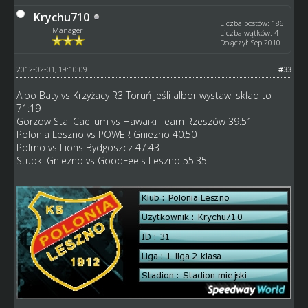
Krychu710
Liczba postów: 186
Manager
Liczba wątków: 4
Dołączył: Sep 2010
2012-02-01, 19:10:09
#33
Albo Baty vs Krzyżacy R3 Toruń jeśli albor wystawi skład to
71:19
Gorzow Stal Caellum vs Hawaiki Team Rzeszów 39:51
Polonia Leszno vs POWER Gniezno 40:50
Polmo vs Lions Bydgoszcz 47:43
Stupki Gniezno vs GoodFeels Leszno 55:35