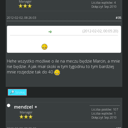
Manager
Liczba wątków: 4
Dołączył: Sep 2010
2012-02-02, 08:26:03
#35
(2012-02-02, 00:05:20)
Einstein napisał(a):
Gorzow Stal Caellum vs Hawaiki Team Rzeszów 46:44 tak
się rozmarzyłem
Hehe wszystko możliwe o ile na meczu będzie Marcin, a mnie
nie będzie. A jak miał skoki w tym tygodniu to tym bardziej
mnie rozjedzie tak do 40
Szukaj
mendzel
Liczba postów: 107
Manager
Liczba wątków: 1
Dołączył: Sep 2010