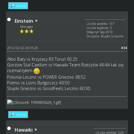
Szukaj
Einstein
Liczba postów: 137
Manager
Liczba wątków: 3
Dołączył: Sep 2010
Drużyna: Stupki Gniezno
2012-02-02, 00:05:20
#34
Albo Baty vs Krzyżacy R3 Toruń 65:25
Gorzow Stal Caellum vs Hawaiki Team Rzeszów 46:44 tak się
rozmarzyłem
Polonia Leszno vs POWER Gniezno 38:52
Polmo vs Lions Bydgoszcz 40:50
Stupki Gniezno vs GoodFeels Leszno 60:30
Szukaj
Hawaiki
Liczba postów: 224