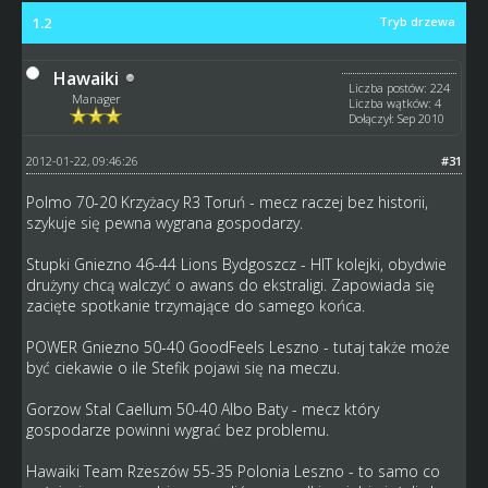
1.2
Tryb drzewa
Hawaiki
Liczba postów: 224
Manager
Liczba wątków: 4
Dołączył: Sep 2010
2012-01-22, 09:46:26
#31
Polmo 70-20 Krzyżacy R3 Toruń - mecz raczej bez historii,
szykuje się pewna wygrana gospodarzy.
Stupki Gniezno 46-44 Lions Bydgoszcz - HIT kolejki, obydwie
drużyny chcą walczyć o awans do ekstraligi. Zapowiada się
zacięte spotkanie trzymające do samego końca.
POWER Gniezno 50-40 GoodFeels Leszno - tutaj także może
być ciekawie o ile Stefik pojawi się na meczu.
Gorzow Stal Caellum 50-40 Albo Baty - mecz który
gospodarze powinni wygrać bez problemu.
Hawaiki Team Rzeszów 55-35 Polonia Leszno - to samo co