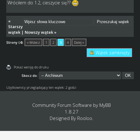
Wróciłem do 1.2, cieszycie się??
«
Starszy
wątek
|
Nowszy wątek
»
Strony (4):
« Wstecz
1
2
3
4
Dalej »
Wątek zamknięty
Pokaż wersję do druku
Skocz do:
Użytkownicy przeglądający ten wątek: 2 gości
Community Forum Software by
MyBB
1.8.27
Designed By
Rooloo
.