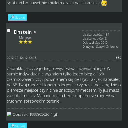
spotkań bo nawet nie miałem czasu na ich analizę
Szukaj
Einstein
Liczba postów: 137
Manager
Liczba wątków: 3
Dołączył: Sep 2010
Drużyna: Stupki Gniezno
2012-02-12, 12:52:03
#39
Zabrakło jeszcze jednego zwycięstwa indywidualnego. W
sumie indywidualnie wygrałem tylko jeden bieg a i tak
zremisowałem, czyli powinienem się cieszyć. Tak jak napisałeś
na SB Twój mecz z Lionem zdecyduje czy nasz mecz będzie o
pierwsze miejsce czy nic nie znaczącym meczem. Ty już masz
za sobą mecz z Marcinem a ja będę dopiero się męczył na
trudnym gorzowskim terenie.
Szukaj