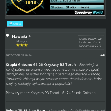
Szukaj
Hawaiki
Liczba postów: 224
Manager
Liczba wątków: 4
Dołączył: Sep 2010
2012-02-18, 18:46:14
#44
Stupki Gniezno 64-26 Krzyżacy R3 Toruń
-
Einstein jest
kandydatem do awansu więc tego meczu nie może przegrać,
szczególnie, że jedzie z drużyną z ostatniego miejsca w tabeli,
Torunianie zbierają w tym sezonie cenne doświadczenie, które
miejmy nadzieję wykorzystają w przyszłości.
Pierwszy mecz: Krzyżacy R3 Toruń 16 : 74 Stupki Gniezno
Polmo 75-15 Albo Baty
-
Albor chyba odpuścił sobie rozgrywki