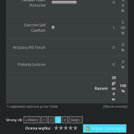
9
Rzeszów
0
%
5.
Gorzow Stal
1
00
Caellum
%
0
Krzyżacy R3 Toruń
0
%
0
Polonia Leszno
0
%
20
gł
100
Razem
os
%
ó
w
*) odpowiedź wybrana przez Ciebie
[
Wyniki ankiety
]
Strony (4):
« Wstecz
1
2
3
4
Dalej »
Ocena wątku:
Wątek zamknięty