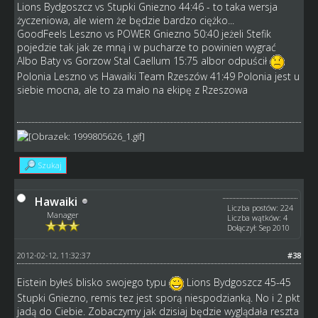
Lions Bydgoszcz vs Stupki Gniezno 44:46 - to taka wersja
życzeniowa, ale wiem że będzie bardzo ciężko...
GoodFeels Leszno vs POWER Gniezno 50:40 jeżeli Stefik
pojedzie tak jak ze mną i w pucharze to powinien wygrać
Albo Baty vs Gorzow Stal Caellum 15:75 albor odpuścił
Polonia Leszno vs Hawaiki Team Rzeszów 41:49 Polonia jest u
siebie mocna, ale to za mało na ekipę z Rzeszowa
Szukaj
Hawaiki
Liczba postów: 224
Manager
Liczba wątków: 4
Dołączył: Sep 2010
2012-02-12, 11:32:37
#38
Eistein byłeś blisko swojego typu
Lions Bydgoszcz 45-45
Stupki Gniezno, remis tez jest sporą niespodzianką. No i 2 pkt
jadą do Ciebie. Zobaczymy jak dzisiaj będzie wyglądała reszta