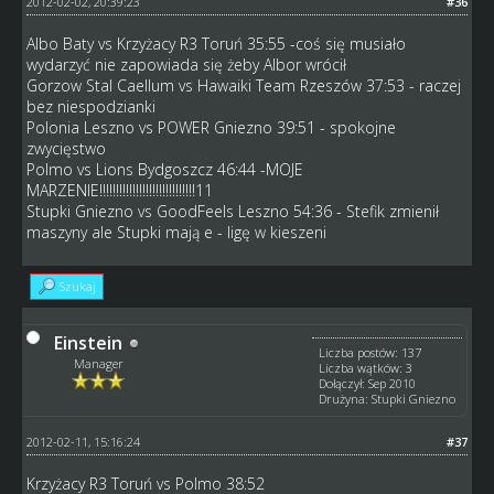
2012-02-02, 20:39:23
#36
Albo Baty vs Krzyżacy R3 Toruń 35:55 -coś się musiało
wydarzyć nie zapowiada się żeby Albor wrócił
Gorzow Stal Caellum vs Hawaiki Team Rzeszów 37:53 - raczej
bez niespodzianki
Polonia Leszno vs POWER Gniezno 39:51 - spokojne
zwycięstwo
Polmo vs Lions Bydgoszcz 46:44 -MOJE
MARZENIE!!!!!!!!!!!!!!!!!!!!!!!!!!!!!11
Stupki Gniezno vs GoodFeels Leszno 54:36 - Stefik zmienił
maszyny ale Stupki mają e - ligę w kieszeni
Szukaj
Einstein
Liczba postów: 137
Manager
Liczba wątków: 3
Dołączył: Sep 2010
Drużyna: Stupki Gniezno
2012-02-11, 15:16:24
#37
Krzyżacy R3 Toruń vs Polmo 38:52