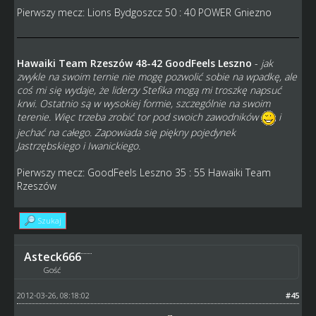
Pierwszy mecz: Lions Bydgoszcz 50 : 40 POWER Gniezno
Hawaiki Team Rzeszów 48-42 GoodFeels Leszno
-
jak
zwykle na swoim ternie nie mogę pozwolić sobie na wpadkę, ale
coś mi się wydaje, że liderzy Stefika mogą mi troszkę napsuć
krwi. Ostatnio są w wysokiej formie, szczególnie na swoim
terenie. Więc trzeba zrobić tor pod swoich zawodników
i
jechać na całego. Zapowiada się piękny pojedynek
Jastrzębskiego i Iwanickiego.
Pierwszy mecz: GoodFeels Leszno 35 : 55 Hawaiki Team
Rzeszów
Szukaj
Asteck666
Gość
2012-03-26, 08:18:02
#45