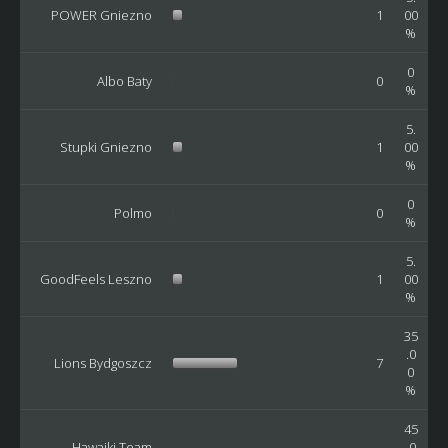
POWER Gniezno
1
00
%
0
Albo Baty
0
%
5.
Stupki Gniezno
1
00
%
0
Polmo
0
%
5.
GoodFeels Leszno
1
00
%
35
.0
Lions Bydgoszcz
7
0
%
45
Hawaiki Team
.0