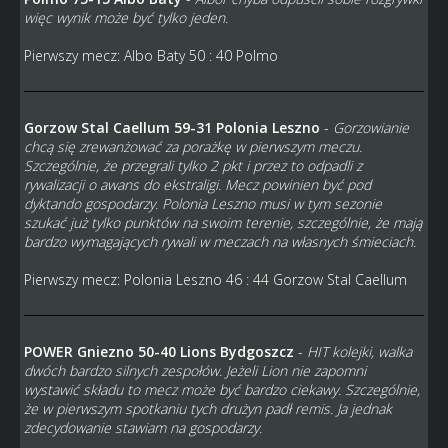
więc wynik może być tylko jeden.
Pierwszy mecz: Albo Baty 50 : 40 Polmo
Gorzow Stal Caellum 59-31 Polonia Leszno
-
Gorzowianie
chcą się zrewanżować za porażkę w pierwszym meczu.
Szczególnie, że przegrali tylko 2 pkt i przez to odpadli z
rywalizacji o awans do ekstraligi. Mecz powinien być pod
dyktando gospodarzy. Polonia Leszno musi w tym sezonie
szukać już tylko punktów na swoim terenie, szczególnie, że mają
bardzo wymagających rywali w meczach na własnych śmieciach.
Pierwszy mecz: Polonia Leszno 46 : 44 Gorzow Stal Caellum
POWER Gniezno 50-40 Lions Bydgoszcz
-
HIT kolejki, walka
dwóch bardzo silnych zespołów. Jeżeli Lion nie zapomni
wystawić składu to mecz może być bardzo ciekawy. Szczególnie,
że w pierwszym spotkaniu tych drużyn padł remis. Ja jednak
zdecydowanie stawiam na gospodarzy.