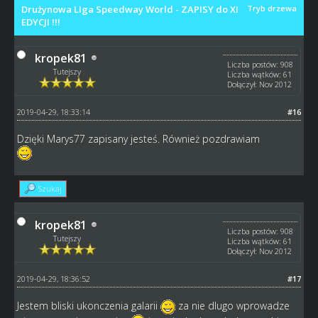
Drużynowa LIga Speedway World - ZAPISY do XI
Tryb drzewa
EDYCJI !!!
kropek81
Liczba postów: 908
Tutejszy
Liczba wątków: 61
Dołączył: Nov 2012
2019-04-29, 18:33:14
#16
Dzięki Marys77 zapisany jesteś. Również pozdrawiam
Szukaj
kropek81
Liczba postów: 908
Tutejszy
Liczba wątków: 61
Dołączył: Nov 2012
2019-04-29, 18:36:52
#17
Jestem bliski ukonczenia galarii
za nie dlugo wprowadze