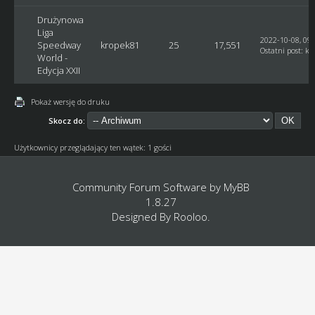
Drużynowa
Liga
2022-10-08, 09:
Speedway
kropek81
25
17,551
Ostatni post
:
kr
World -
Edycja XXII
Pokaż wersję do druku
Skocz do:
Użytkownicy przeglądający ten wątek: 1 gości
Community Forum Software by
MyBB
1.8.27
Designed By
Rooloo
.