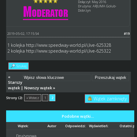
Dołączył: May 2016
Drużyna: ARJUMA Golub-
Dobrzyn
2019-05-02, 17:15:54
#19
1 kolejka
http://www.speedway-world.pl/i,live-625328
2 kolejka
http://www.speedway-world.pl/i,live-625322
Szukaj
«
Starszy
wątek
|
Nowszy wątek
»
Strony (2):
« Wstecz
1
2
Wątek zamknięty
Podobne wątki…
Wątek:
Autor
Odpowiedzi:
Wyświetleń:
Ostatni po
Drużynowa