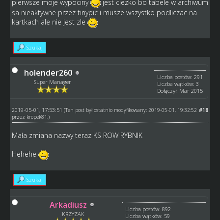
pierwsze moje wypociny
jest ciezko bo tabele w archiwum
sa nieaktywne przez tinypic i musze wszystko podliczac na
kartkach ale nie jest zle
Szukaj
holender260
Liczba postów: 291
Super Manager
Liczba wątków: 3
Dołączył: Mar 2015
2019-05-01, 17:53:51
#18
(Ten post był ostatnio modyfikowany: 2019-05-01, 19:32:52
przez
kropek81
.)
Mała zmiana nazwy teraz KS ROW RYBNIK
Hehehe
Szukaj
Arkadiusz
Liczba postów: 892
KRZYZAK
Liczba wątków: 59