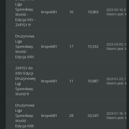
Liga
Speedway
2023-05-10, 07:
kropek81
16
10,863
World -
Ostatni post
:
kr
Edycja XXV -
ZAPISY !!!
Drużynowa
Liga
2023-05-05, 15:
Speedway
kropek81
17
15,332
Ostatni post
:
kr
World -
Edycja XXIV
ZAPISY do
XXIV Edycji
Drużynowej
2023-01-25, 11:
kropek81
11
10,887
Ligi
Ostatni post
:
kr
Speedway
World !!!
Drużynowa
Liga
2023-01-18, 16:
Speedway
kropek81
28
20,547
Ostatni post
:
kr
World -
Edycja XXIII