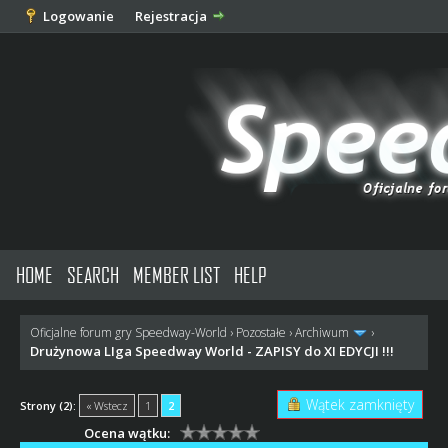
Logowanie
Rejestracja
HOME
SEARCH
MEMBER LIST
HELP
Oficjalne forum gry Speedway-World
›
Pozostałe
›
Archiwum
›
Drużynowa LIga Speedway World - ZAPISY do XI EDYCJI !!!
Wątek zamknięty
Strony (2):
« Wstecz
1
2
Ocena wątku: