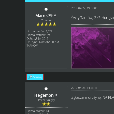
2019-04-22, 19:58:00
Marek79
Świry Tarnów, ZKS Huragan
Tutejszy
Liczba postów: 1,629
Liczba wątków: 39
Dołączył: Jul 2012
Drużyna: TARZAN'S TEAM
TARNOW
Szukaj
2019-04-23, 14:23:16
Hegemon
Zgłaszam drużynę: NA PLA
Początkujący
Liczba postów: 14