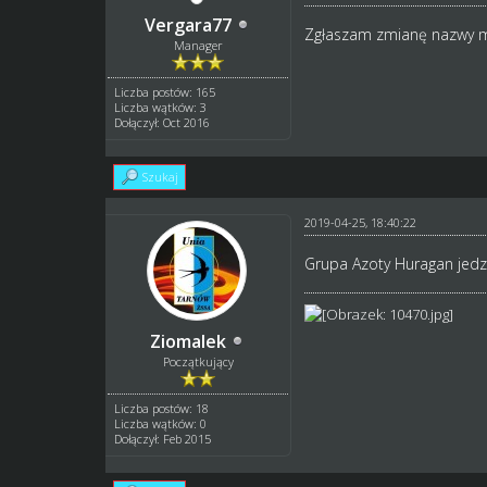
Vergara77
Zgłaszam zmianę nazwy mo
Manager
Liczba postów: 165
Liczba wątków: 3
Dołączył: Oct 2016
Szukaj
2019-04-25, 18:40:22
Grupa Azoty Huragan jedzi
Ziomalek
Początkujący
Liczba postów: 18
Liczba wątków: 0
Dołączył: Feb 2015