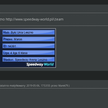
szno
http://www.speedway-world.pl/i,team
ł ostatnio modyfikowany: 2019-05-06, 17:53:55 przez
Marek79
.)