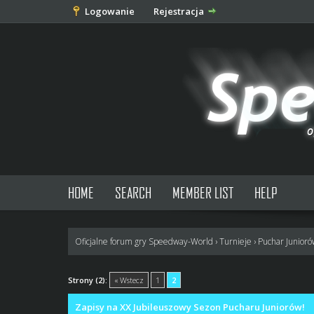
Logowanie
Rejestracja
HOME
SEARCH
MEMBER LIST
HELP
Oficjalne forum gry Speedway-World
›
Turnieje
›
Puchar Junior
0 głosów - średnia: 0
1
2
3
4
5
Strony (2):
« Wstecz
1
2
Zapisy na XX Jubileuszowy Sezon Pucharu Juniorów!