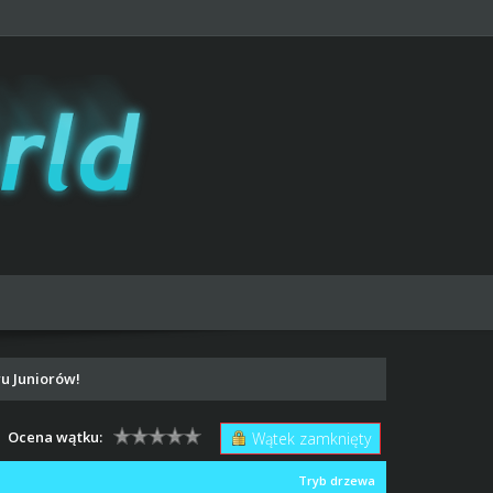
u Juniorów!
Ocena wątku:
Wątek zamknięty
Tryb drzewa