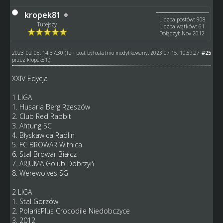
kropek81
Liczba postów: 908
Tutejszy
Liczba wątków: 61
Dołączył: Nov 2012
2023-02-08, 14:37:30
#25
(Ten post był ostatnio modyfikowany: 2023-07-15, 10:59:27
przez
kropek81
.)
XXIV Edycja
1 LIGA
1. Husaria Berg Rzeszów
2. Club Red Rabbit
3. Ahtung SC
4. Błyskawica Radlin
5. FC BROWAR Witnica
6. Stal Browar Białcz
7. ARJUMA Golub Dobrzyń
8. Werewolves SG
2 LIGA
1. Stal Gorzów
2. PolarisPlus Crocodile Niedobczyce
3. 2012