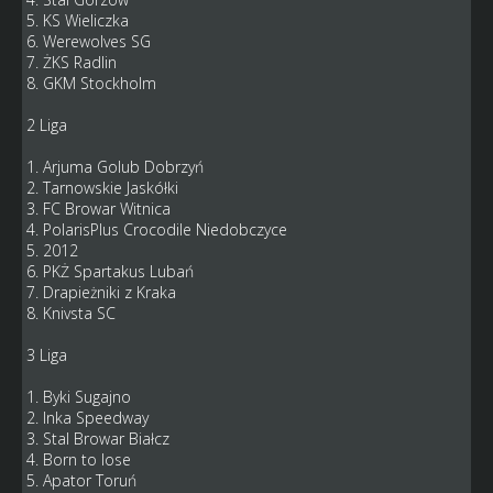
5. KS Wieliczka
6. Werewolves SG
7. ŻKS Radlin
8. GKM Stockholm
2 Liga
1. Arjuma Golub Dobrzyń
2. Tarnowskie Jaskółki
3. FC Browar Witnica
4. PolarisPlus Crocodile Niedobczyce
5. 2012
6. PKŻ Spartakus Lubań
7. Drapieżniki z Kraka
8. Knivsta SC
3 Liga
1. Byki Sugajno
2. Inka Speedway
3. Stal Browar Białcz
4. Born to lose
5. Apator Toruń