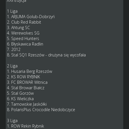
XXII Edycja
1 Liga
1. ARJUMA Golub-Dobrzyń
2. Club Red Rabbit
3. Ahtung SC
4. Werewolves SG
5. Speed Hunters
6. Błyskawica Radlin
7. 2012
8. Stal SQ1 Rzeszów - drużyna się wycofała
2 Liga
1. Husaria Berg Rzeszów
2. KS ROW RYBNIK
3. FC BROWAR Witnica
4. Stal Browar Białcz
5. Stal Gorzów
6. KS Wieliczka
7. Tarnowskie Jaskółki
8. PolarisPlus Crocodile Niedobczyce
3 Liga
1. ROW Rekin Rybnik