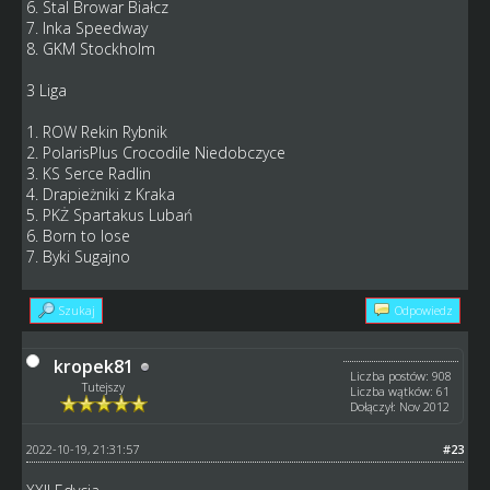
6. Stal Browar Białcz
7. Inka Speedway
8. GKM Stockholm
3 Liga
1. ROW Rekin Rybnik
2. PolarisPlus Crocodile Niedobczyce
3. KS Serce Radlin
4. Drapieżniki z Kraka
5. PKŻ Spartakus Lubań
6. Born to lose
7. Byki Sugajno
Szukaj
Odpowiedz
kropek81
Liczba postów: 908
Tutejszy
Liczba wątków: 61
Dołączył: Nov 2012
2022-10-19, 21:31:57
#23