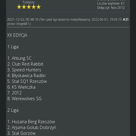
Tutejszy
Liczba wątków: 61
Dołączył: Nov 2012
2021-12-02, 00:48:10
#21
(Ten post był ostatnio modyfikowany: 2022-06-01, 19:05:13
przez
kropek81
.)
XX EDYCJA
1 Liga
1. Ahtung SC
2. Club Red Rabbit
3. Speed Hunters
4. Błyskawica Radlin
5. Stal SQ1 Rzeszów
6. KS Wieliczka
7. 2012
8. Werewolves SG
2 Liga
1. Husaria Berg Rzeszów
2. Arjuma Golub Dobrzyń
3. Stal Gorzów