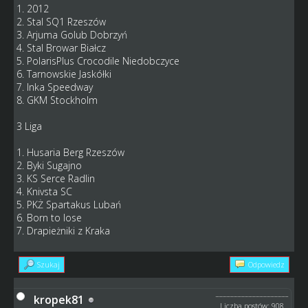
1. 2012
2. Stal SQ1 Rzeszów
3. Arjuma Golub Dobrzyń
4. Stal Browar Białcz
5. PolarisPlus Crocodile Niedobczyce
6. Tarnowskie Jaskółki
7. Inka Speedway
8. GKM Stockholm
3 Liga
1. Husaria Berg Rzeszów
2. Byki Sugajno
3. KS Serce Radlin
4. Knivsta SC
5. PKŻ Spartakus Lubań
6. Born to lose
7. Drapieżniki z Kraka
Szukaj
Odpowiedz
kropek81
Liczba postów: 908