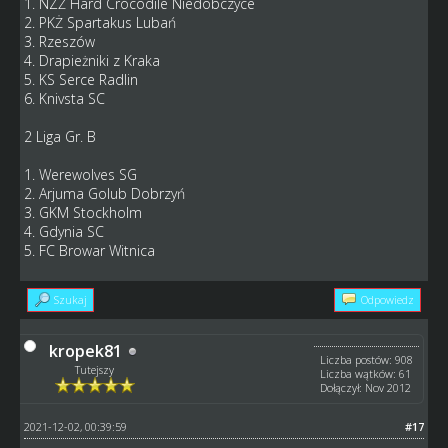
1. NZŻ Hard Crocodile Niedobczyce
2. PKŻ Spartakus Lubań
3. Rzeszów
4. Drapieżniki z Kraka
5. KS Serce Radlin
6. Knivsta SC
2 Liga Gr. B
1. Werewolves SG
2. Arjuma Golub Dobrzyń
3. GKM Stockholm
4. Gdynia SC
5. FC Browar Witnica
Szukaj
Odpowiedz
kropek81
Liczba postów: 908
Tutejszy
Liczba wątków: 61
Dołączył: Nov 2012
2021-12-02, 00:39:59
#17