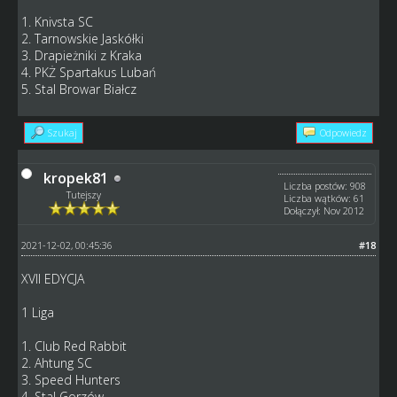
1. Knivsta SC
2. Tarnowskie Jaskółki
3. Drapieżniki z Kraka
4. PKŻ Spartakus Lubań
5. Stal Browar Białcz
Szukaj
Odpowiedz
kropek81
Liczba postów: 908
Tutejszy
Liczba wątków: 61
Dołączył: Nov 2012
2021-12-02, 00:45:36
#18
XVII EDYCJA
1 Liga
1. Club Red Rabbit
2. Ahtung SC
3. Speed Hunters
4. Stal Gorzów