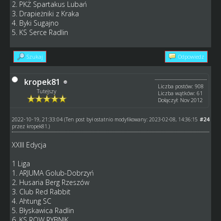
2. PKŻ Spartakus Lubań
3. Drapieżniki z Kraka
4. Byki Sugajno
5. KS Serce Radlin
Szukaj
Odpowiedz
kropek81
Liczba postów: 908
Tutejszy
Liczba wątków: 61
Dołączył: Nov 2012
2022-10-19, 21:33:04
#24
(Ten post był ostatnio modyfikowany: 2023-02-08, 14:36:15
przez
kropek81
.)
XXIII Edycja
1 Liga
1. ARJUMA Golub-Dobrzyń
2. Husaria Berg Rzeszów
3. Club Red Rabbit
4. Ahtung SC
5. Błyskawica Radlin
6. KS ROW RYBNIK