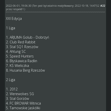
2022-06-01, 19:06:30
#22
(Ten post był ostatnio modyfikowany: 2022-10-18, 14:47:52
przez
kropek81
.)
XXI Edycja
1 Liga
1. ARJUMA Golub - Dobrzyń
2. Club Red Rabbit
3. Stal SQ1 Rzeszów
4. Ahtung SC
5. Speed Hunters
6. Błyskawica Radlin
7. KS Wieliczka
8. Husaria Berg Rzeszów
2 Liga
1. 2012
2. Werewolves SG
3. Stal Gorzów
4. FC BROWAR Witnica
5. Tarnowskie Jaskółki