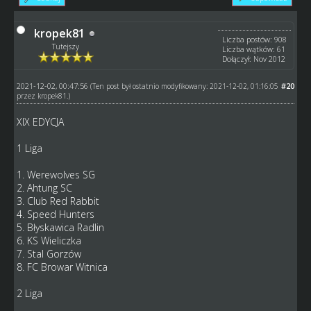
kropek81
Liczba postów: 908
Tutejszy
Liczba wątków: 61
Dołączył: Nov 2012
2021-12-02, 00:47:56
#20
(Ten post był ostatnio modyfikowany: 2021-12-02, 01:16:05
przez
kropek81
.)
XIX EDYCJA
1 Liga
1. Werewolves SG
2. Ahtung SC
3. Club Red Rabbit
4. Speed Hunters
5. Błyskawica Radlin
6. KS Wieliczka
7. Stal Gorzów
8. FC Browar Witnica
2 Liga