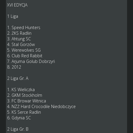
XVI EDYCJA
1 Liga
1. Speed Hunters
2. ŻKS Radlin
3. Ahtung SC
4. Stal Gorzów
5. Werewolves SG
6. Club Red Rabbit
7. Arjuma Golub Dobrzyń
8. 2012
2 Liga Gr. A
1. KS Wieliczka
2. GKM Stockholm
3. FC Browar Witnica
4. NZŻ Hard Crocodile Niedobczyce
5. KS Serce Radlin
6. Gdynia SC
2 Liga Gr. B