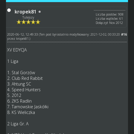
kropek81
Liczba postów: 908
Tutejszy
Liczba wątków: 61
Dołączył: Nov 2012
2020-06-12, 12:49:33
#16
(Ten post był ostatnio modyfikowany: 2021-12-02, 00:33:20
przez
kropek81
.)
XV EDYCJA
1 Liga
1. Stal Gorzów
2. Club Red Rabbit
3. Ahtung SC
4. Speed Hunters
5. 2012
6. ŻKS Radlin
7. Tarnowskie Jaskółki
8. KS Wieliczka
2 Liga Gr. A