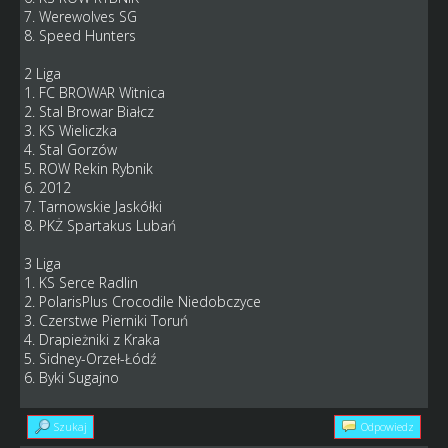
7. Werewolves SG
8. Speed Hunters
2 Liga
1. FC BROWAR Witnica
2. Stal Browar Białcz
3. KS Wieliczka
4. Stal Gorzów
5. ROW Rekin Rybnik
6. 2012
7. Tarnowskie Jaskółki
8. PKŻ Spartakus Lubań
3 Liga
1. KS Serce Radlin
2. PolarisPlus Crocodile Niedobczyce
3. Czerstwe Pierniki Toruń
4. Drapieżniki z Kraka
5. Sidney-Orzeł-Łódź
6. Byki Sugajno
Szukaj
Odpowiedz