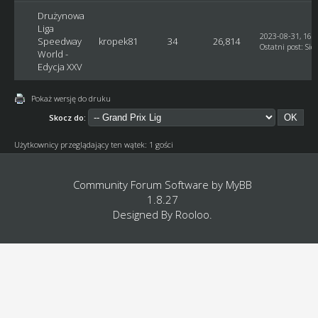
Drużynowa
Liga
2023-08-31, 16:
Speedway
kropek81
34
26,814
Ostatni post
:
Sid
World -
Edycja XXV
Pokaż wersję do druku
Skocz do:
Użytkownicy przeglądający ten wątek: 1 gości
Community Forum Software by
MyBB
1.8.27
Designed By
Rooloo
.