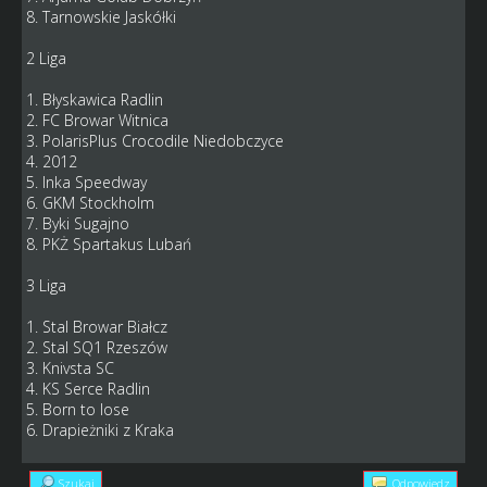
8. Tarnowskie Jaskółki
2 Liga
1. Błyskawica Radlin
2. FC Browar Witnica
3. PolarisPlus Crocodile Niedobczyce
4. 2012
5. Inka Speedway
6. GKM Stockholm
7. Byki Sugajno
8. PKŻ Spartakus Lubań
3 Liga
1. Stal Browar Białcz
2. Stal SQ1 Rzeszów
3. Knivsta SC
4. KS Serce Radlin
5. Born to lose
6. Drapieżniki z Kraka
Szukaj
Odpowiedz