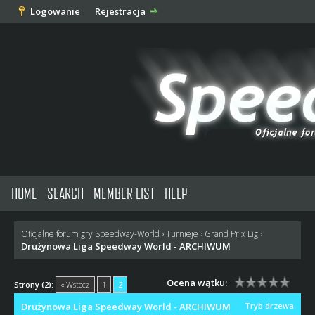
Logowanie
Rejestracja
HOME
SEARCH
MEMBER LIST
HELP
Oficjalne forum gry Speedway-World
›
Turnieje
›
Grand Prix Lig
›
Drużynowa Liga Speedway World - ARCHIWUM
Ocena wątku:
Strony (2):
« Wstecz
1
2
Drużynowa Liga Speedway World - ARCHIWUM
Tryb drzewa