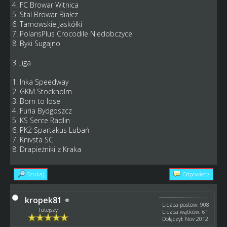
4. FC Browar Witnica
5. Stal Browar Białcz
6. Tarnowskie Jaskółki
7. PolarisPlus Crocodile Niedobczyce
8. Byki Sugajno
3 Liga
1. Inka Speedway
2. GKM Stockholm
3. Born to lose
4. Furia Bydgoszcz
5. KS Serce Radlin
6. PKŻ Spartakus Lubań
7. Knivsta SC
8. Drapieżniki z Kraka
Szukaj
Odpowiedz
kropek81
Liczba postów: 908
Tutejszy
Liczba wątków: 61
Dołączył: Nov 2012