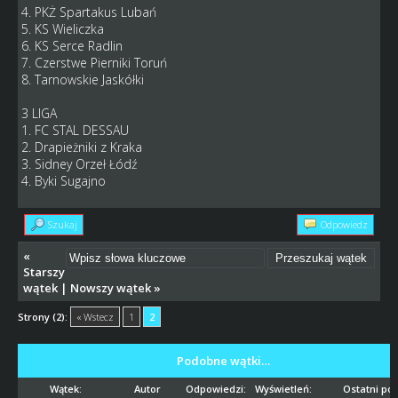
4. PKŻ Spartakus Lubań
5. KS Wieliczka
6. KS Serce Radlin
7. Czerstwe Pierniki Toruń
8. Tarnowskie Jaskółki
3 LIGA
1. FC STAL DESSAU
2. Drapieżniki z Kraka
3. Sidney Orzeł Łódź
4. Byki Sugajno
Szukaj
Odpowiedz
«
Starszy
wątek
|
Nowszy wątek
»
Strony (2):
« Wstecz
1
2
Podobne wątki…
Wątek:
Autor
Odpowiedzi:
Wyświetleń:
Ostatni pos