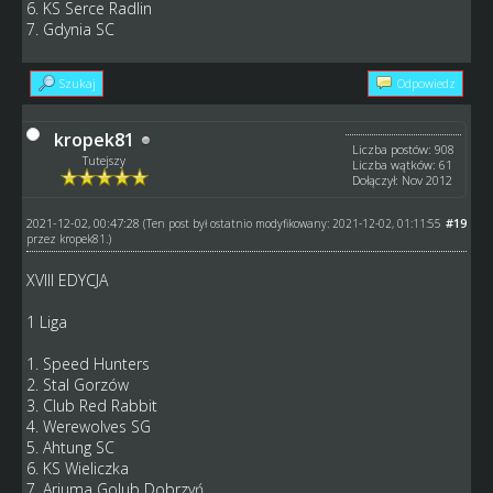
6. KS Serce Radlin
7. Gdynia SC
Szukaj
Odpowiedz
kropek81
Liczba postów: 908
Tutejszy
Liczba wątków: 61
Dołączył: Nov 2012
2021-12-02, 00:47:28
#19
(Ten post był ostatnio modyfikowany: 2021-12-02, 01:11:55
przez
kropek81
.)
XVIII EDYCJA
1 Liga
1. Speed Hunters
2. Stal Gorzów
3. Club Red Rabbit
4. Werewolves SG
5. Ahtung SC
6. KS Wieliczka
7. Arjuma Golub Dobrzyń