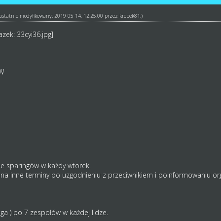
ł ostatnio modyfikowany: 2019-05-14, 12:25:00 przez
kropek81
.)
W
ie sparingów w każdy wtorek.
 inne terminy po uzgodnieniu z przeciwnikiem i poinformowaniu organ
 Liga ) po 7 zespołów w każdej lidze.