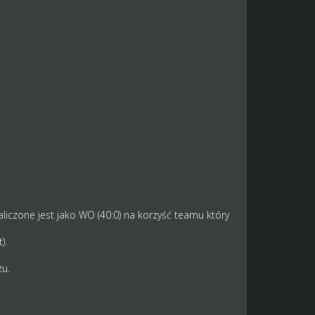
aliczone jest jako WO (40:0) na korzyść teamu który
).
u.