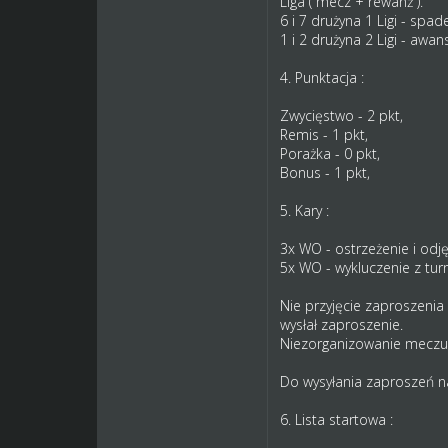
Liga ( mecz + rewanż ).
6 i 7 drużyna 1 Ligi - spade
1 i 2 drużyna 2 Ligi - awans
4. Punktacja :
Zwycięstwo - 2 pkt,
Remis - 1 pkt,
Porażka - 0 pkt,
Bonus - 1 pkt,
5. Kary :
3x WO - ostrzeżenie i odję
5x WO - wykluczenie z turn
Nie przyjęcie zaproszenia
wysłał zaproszenie.
Niezorganizowanie meczu 
Do wysyłania zaproszeń n
6. Lista startowa :