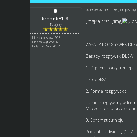
2019-05-02, 19:00:36
(Ten post by
kropek81
[img]<a href=[/img]
Tutejszy
Liczba postów: 908
Liczba wątków: 61
ZASADY ROZGRYWEK DLS
Dołączył: Nov 2012
Zasady rozgrywek DLSW
1. Organizatorzy turnieju :
- kropek81
2. Forma rozgrywek :
Turniej rozgrywany w form
Mecze można przekładać na
3. Schemat turnieju.
Podział na dwie ligi (1 i 2