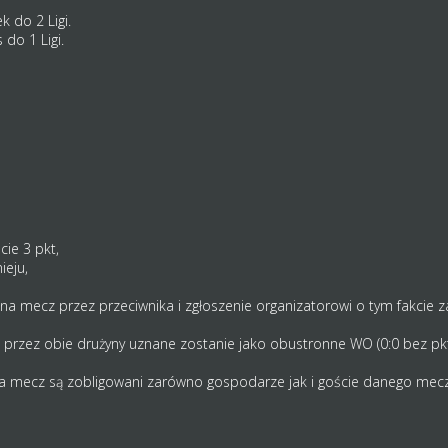
k do 2 Ligi.
 do 1 Ligi.
cie 3 pkt,
ieju,
 na mecz przez przeciwnika i zgłoszenie organizatorowi o tym fakcie z
przez obie drużyny uznane zostanie jako obustronne WO (0:0 bez pkt
a mecz są zobligowani zarówno gospodarze jak i goście danego mecz