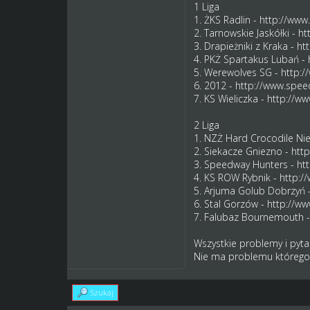
1 Liga
1. ŻKS Radlin -
http://www
2. Tarnowskie Jaskółki -
ht
3. Drapieżniki z Kraka -
ht
4. PKŻ Spartakus Lubań -
5. Werewolves SG -
http:/
6. 2012 -
http://www.spee
7. KS Wieliczka -
http://ww
2 Liga
1. NZŻ Hard Crocodile N
2. Siekacze Gniezno -
htt
3. Speedway Hunters -
ht
4. KS ROW Rybnik -
http:/
5. Arjuma Golub Dobrzyń 
6. Stal Gorzów -
http://ww
7. Falubaz Bournemouth 
Wszystkie problemy i pyta
Nie ma problemu którego
Szukaj