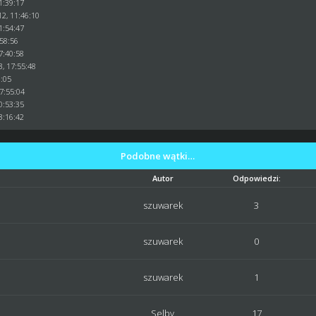
1:39:17
2, 11:46:10
1:54:47
:58:56
7:40:58
3, 17:55:48
8:05
17:55:04
0:53:35
3:16:42
Podobne wątki…
Autor
Odpowiedzi:
szuwarek
3
szuwarek
0
szuwarek
1
Selby
17