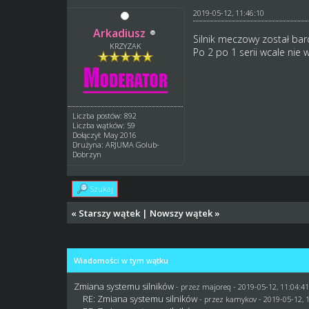
2019-05-12, 11:46:10
Arkadiusz
Silnik meczowy został bar
KRZYZAK
Po 2 po 1 serii wcale nie
Liczba postów: 892
Liczba wątków: 59
Dołączył: May 2016
Drużyna: ARJUMA Golub-
Dobrzyn
Szukaj
«
Starszy wątek
|
Nowszy wątek
»
Wiadomości w tym wątku
Zmiana systemu silników
- przez
majoreq
- 2019-05-12, 11:04:4
RE: Zmiana systemu silników
- przez
kamykov
- 2019-05-12, 