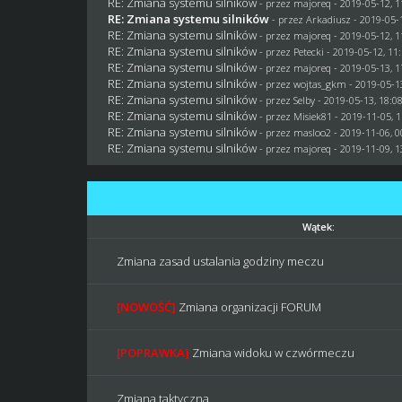
RE: Zmiana systemu silników
- przez
majoreq
- 2019-05-12, 1
RE: Zmiana systemu silników
- przez
Arkadiusz
- 2019-05-1
RE: Zmiana systemu silników
- przez
majoreq
- 2019-05-12, 1
RE: Zmiana systemu silników
- przez
Petecki
- 2019-05-12, 11
RE: Zmiana systemu silników
- przez
majoreq
- 2019-05-13, 1
RE: Zmiana systemu silników
- przez
wojtas_gkm
- 2019-05-1
RE: Zmiana systemu silników
- przez
Selby
- 2019-05-13, 18:0
RE: Zmiana systemu silników
- przez Misiek81 - 2019-11-05, 
RE: Zmiana systemu silników
- przez
masloo2
- 2019-11-06, 0
RE: Zmiana systemu silników
- przez
majoreq
- 2019-11-09, 1
Wątek:
Zmiana zasad ustalania godziny meczu
[NOWOŚĆ]
Zmiana organizacji FORUM
[POPRAWKA]
Zmiana widoku w czwórmeczu
Zmiana taktyczna