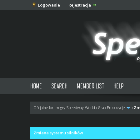
Logowanie
Rejestracja
HOME
SEARCH
MEMBER LIST
HELP
Zm
Oficjalne forum gry Speedway-World
›
Gra
›
Propozycje
›
0 głosów - średnia: 0
1
2
3
4
5
Zmiana systemu silników