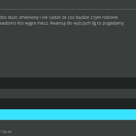
dzo dużo zmieniony i nie sadze ze cos będzie z tym robione.
 wiadomo kto wygra mecz. Awansuj do wyższych lig to pogadamy.
1
11:36:44