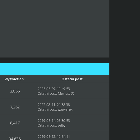
Wyświetleń:
Ostatni post
2025-05-29, 19:49:53
3,855
Ostatni post
:
Mariusz70
2022-08-11, 21:38:38
7,262
Ostatni post
:
szuwarek
2019-05-14, 06:30:53
8,417
Ostatni post
:
Selby
2019-05-12, 12:54:11
34,635