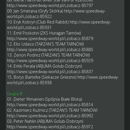
http://www.speedway-world.pl/i,zobacz-85797
09. Jan Smetana (Gryfy Skórka)
http://www.speedway-
world.pl/i,zobacz-85922
10. Eryk Kobryń (Club Red Rabbit)
http://www.speedway-
world.pl/i,zobacz-85931
11. Emil Poskotin (ZKS Huragan Tarnów)
http://www.speedway-world.pl/i,zobacz-85879
12. Elio Udassi (TARZAN'S TEAM TARNÓW)
http://www.speedway-world.pl/i,zobacz-85885
13. Zenon Podrez (TARZAN'S TEAM TARNÓW)
http://www.speedway-world.pl/i,zobacz-85929
14. Erkki Perala (ARJUMA Golub-Dobrzyn)
http://www.speedway-world.pl/i,zobacz-85837
15. Borys Bartelke (Siekacze Gniezno)
http://www.speedway-
world.pl/i,zobacz-85938
Grupa B:
01. Dieter Ylimainen (Spôjnia Białe Blota)
http://www.speedway-world.pl/i,zobacz-85814
02. Kazimierz Kuźmicz (TARZAN'S TEAM TARNÓW)
http://www.speedway-world.pl/i,zobacz-85992
03. Peter Nahlin (ARJUMA Golub-Dobrzyn)
http://www.speedway-world.pl/i,zobacz-85972