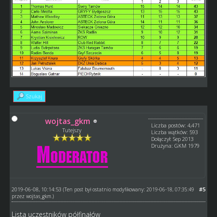
Szukaj
wojtas_gkm
Liczba postów: 4,471
Tutejszy
Liczba wątków: 593
Dołączył: Sep 2013
Drużyna: GKM 1979
2019-06-08, 10:14:53
#5
(Ten post był ostatnio modyfikowany: 2019-06-18, 07:35:49
przez
wojtas_gkm
.)
Lista uczestników półfinałów