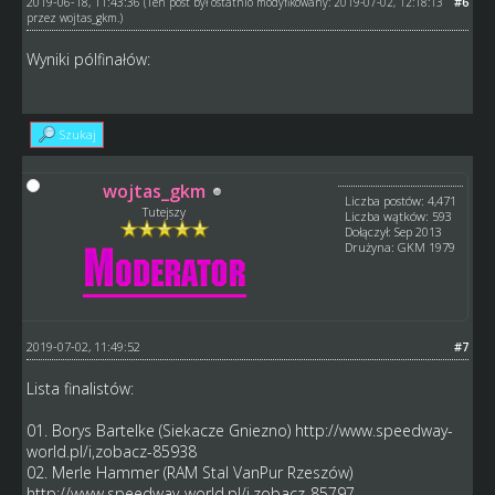
2019-06-18, 11:43:36
#6
(Ten post był ostatnio modyfikowany: 2019-07-02, 12:18:13
przez
wojtas_gkm
.)
Wyniki pólfinałów:
Szukaj
wojtas_gkm
Liczba postów: 4,471
Tutejszy
Liczba wątków: 593
Dołączył: Sep 2013
Drużyna: GKM 1979
2019-07-02, 11:49:52
#7
Lista finalistów:
01. Borys Bartelke (Siekacze Gniezno)
http://www.speedway-
world.pl/i,zobacz-85938
02. Merle Hammer (RAM Stal VanPur Rzeszów)
http://www.speedway-world.pl/i,zobacz-85797