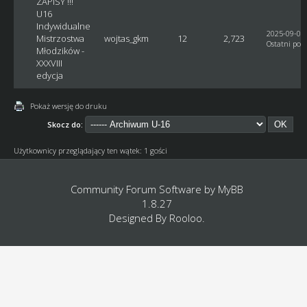
ZAPISY !!!
U16
Indywidualne
2025-09-07,
Mistrzostwa
wojtas_gkm
12
2,723
Ostatni post
Młodzików -
XXXVIII
edycja
Pokaż wersję do druku
Skocz do:
Użytkownicy przeglądający ten wątek: 1 gości
Community Forum Software by
MyBB
1.8.27
Designed By
Rooloo
.