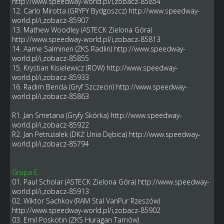
http://www.speedway-world.pl/i,zobacz-85854
12. Carlo Mirotta (GRYFY Bydgoszcz)
http://www.speedway-
world.pl/i,zobacz-85907
13. Mathew Woodley (ASTECK Zielona Góra)
http://www.speedway-world.pl/i,zobacz-85813
14. Aarne Salminen (ŻKS Radlin)
http://www.speedway-
world.pl/i,zobacz-85855
15. Krystian Kisielewicz (ROW)
http://www.speedway-
world.pl/i,zobacz-85933
16. Radim Benda (Gryf Szczecin)
http://www.speedway-
world.pl/i,zobacz-85863
R1. Jan Smetana (Gryfy Skórka)
http://www.speedway-
world.pl/i,zobacz-85922
R2. Jan Petrużalek (DKŻ Unia Dębica)
http://www.speedway-
world.pl/i,zobacz-85794
Grupa E:
01. Paul Scholar (ASTECK Zielona Góra)
http://www.speedway-
world.pl/i,zobacz-85913
02. Wiktor Sachkov (RAM Stal VanPur Rzeszów)
http://www.speedway-world.pl/i,zobacz-85902
03. Emil Poskotin (ZKS Huragan Tarnów)