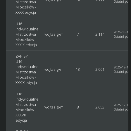
Mistrzostwa
Ostatni post
Młodzików -
XXXX edycja
U16
Indywidualne
2026-03-14,
Mistrzostwa
wojtas_gkm
7
2,114
Ostatni post
Młodzików -
XXXIX edycja
ZAPISY !!!
U16
Indywidualne
2025-12-18,
wojtas_gkm
13
2,061
Mistrzostwa
Ostatni post
Młodzików -
XXXIX edycja
U16
Indywidualne
Mistrzostwa
2025-12-17,
wojtas_gkm
8
2,653
Młodzików -
Ostatni post
XXXVIII
edycja