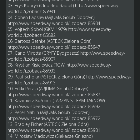
03. Eryk Kobryń (Club Red Rabbit)
http://www.speedway-
world.pl/i,zobacz-85931
04. Cohen Lapsley (ARJUMA Golub-Dobrzyn)
http://www.speedway-world.pl/i,zobacz-85904
05. Vojtech Sobol (GKM 1979)
http://www.speedway-
world.pl/i,zobacz-85882
06. Bartosz Bethke (ASTECK Zielona Góra)
http://www.speedway-world.pl/i,zobacz-85947
07. Carlo Mirotta (GRYFY Bydgoszcz)
http://www.speedway-
world.pl/i,zobacz-85907
08. Krystian Kisielewicz (ROW)
http://www.speedway-
world.pl/i,zobacz-85933
09. Paul Scholar (ASTECK Zielona Góra)
http://www.speedway-
world.pl/i,zobacz-85913
10. Erkki Perala (ARJUMA Golub-Dobrzyn)
http://www.speedway-world.pl/i,zobacz-85837
11. Kazimierz Kuźmicz (TARZAN'S TEAM TARNÓW)
http://www.speedway-world.pl/i,zobacz-85992
12. Peter Nahlin (ARJUMA Golub-Dobrzyn)
http://www.speedway-world.pl/i,zobacz-85972
13. Bradley Fisher (ASTECK Zielona Góra)
http://www.speedway-world.pl/i,zobacz-85901
14. Mirosław Madowicz (Siekacze Gniezno)