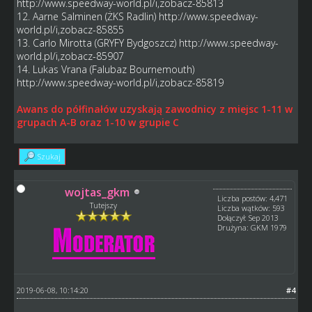
http://www.speedway-world.pl/i,zobacz-85813
12. Aarne Salminen (ŻKS Radlin)
http://www.speedway-
world.pl/i,zobacz-85855
13. Carlo Mirotta (GRYFY Bydgoszcz)
http://www.speedway-
world.pl/i,zobacz-85907
14. Lukas Vrana (Falubaz Bournemouth)
http://www.speedway-world.pl/i,zobacz-85819
Awans do półfinałów uzyskają zawodnicy z miejsc 1-11 w
grupach A-B oraz 1-10 w grupie C
Szukaj
wojtas_gkm
Liczba postów: 4,471
Tutejszy
Liczba wątków: 593
Dołączył: Sep 2013
Drużyna: GKM 1979
2019-06-08, 10:14:20
#4