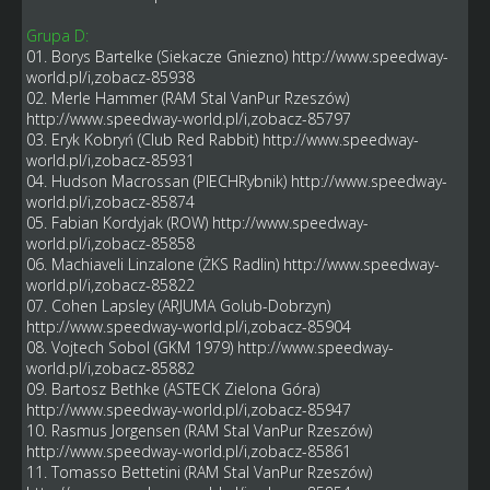
Grupa D:
01. Borys Bartelke (Siekacze Gniezno)
http://www.speedway-
world.pl/i,zobacz-85938
02. Merle Hammer (RAM Stal VanPur Rzeszów)
http://www.speedway-world.pl/i,zobacz-85797
03. Eryk Kobryń (Club Red Rabbit)
http://www.speedway-
world.pl/i,zobacz-85931
04. Hudson Macrossan (PIECHRybnik)
http://www.speedway-
world.pl/i,zobacz-85874
05. Fabian Kordyjak (ROW)
http://www.speedway-
world.pl/i,zobacz-85858
06. Machiaveli Linzalone (ŻKS Radlin)
http://www.speedway-
world.pl/i,zobacz-85822
07. Cohen Lapsley (ARJUMA Golub-Dobrzyn)
http://www.speedway-world.pl/i,zobacz-85904
08. Vojtech Sobol (GKM 1979)
http://www.speedway-
world.pl/i,zobacz-85882
09. Bartosz Bethke (ASTECK Zielona Góra)
http://www.speedway-world.pl/i,zobacz-85947
10. Rasmus Jorgensen (RAM Stal VanPur Rzeszów)
http://www.speedway-world.pl/i,zobacz-85861
11. Tomasso Bettetini (RAM Stal VanPur Rzeszów)