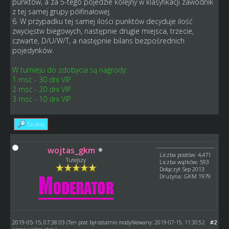
punktów, a za 5-tego pojedzie kolejny w klasyfikacji zawodnik
z tej samej grupy półfinałowej.
6. W przypadku tej samej ilości punktów decyduje ilość
zwycięstw biegowych, następnie drugie miejsca, trzecie,
czwarte, D/U/W/T, a następnie bilans bezpośrednich
pojedynków.
W turnieju do zdobycia są nagrody:
1 msc - 30 dni VIP
2 msc - 20 dni VIP
3 msc - 10 dni VIP
Szukaj
wojtas_gkm
Liczba postów: 4,471
Tutejszy
Liczba wątków: 593
Dołączył: Sep 2013
Drużyna: GKM 1979
2019-05-15, 07:38:03
#2
(Ten post był ostatnio modyfikowany: 2019-07-15, 11:30:52