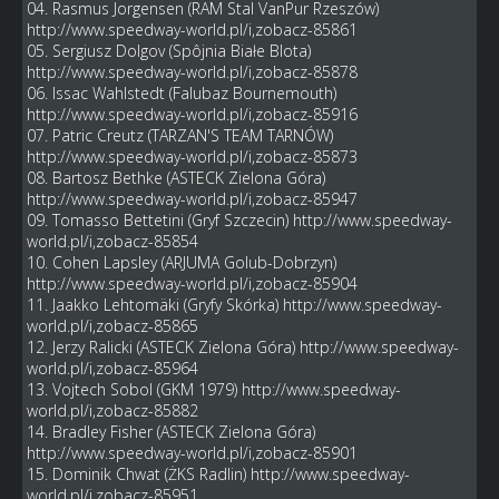
04. Rasmus Jorgensen (RAM Stal VanPur Rzeszów)
http://www.speedway-world.pl/i,zobacz-85861
05. Sergiusz Dolgov (Spôjnia Białe Blota)
http://www.speedway-world.pl/i,zobacz-85878
06. Issac Wahlstedt (Falubaz Bournemouth)
http://www.speedway-world.pl/i,zobacz-85916
07. Patric Creutz (TARZAN'S TEAM TARNÓW)
http://www.speedway-world.pl/i,zobacz-85873
08. Bartosz Bethke (ASTECK Zielona Góra)
http://www.speedway-world.pl/i,zobacz-85947
09. Tomasso Bettetini (Gryf Szczecin)
http://www.speedway-
world.pl/i,zobacz-85854
10. Cohen Lapsley (ARJUMA Golub-Dobrzyn)
http://www.speedway-world.pl/i,zobacz-85904
11. Jaakko Lehtomäki (Gryfy Skórka)
http://www.speedway-
world.pl/i,zobacz-85865
12. Jerzy Ralicki (ASTECK Zielona Góra)
http://www.speedway-
world.pl/i,zobacz-85964
13. Vojtech Sobol (GKM 1979)
http://www.speedway-
world.pl/i,zobacz-85882
14. Bradley Fisher (ASTECK Zielona Góra)
http://www.speedway-world.pl/i,zobacz-85901
15. Dominik Chwat (ŻKS Radlin)
http://www.speedway-
world.pl/i,zobacz-85951