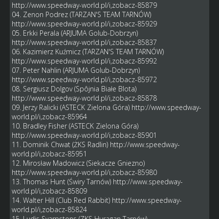
http://www.speedway-world.pl/i,zobacz-85879
04. Zenon Podrez (TARZAN'S TEAM TARNÓW)
http://www.speedway-world.pl/i,zobacz-85929
05. Erkki Perala (ARJUMA Golub-Dobrzyn)
http://www.speedway-world.pl/i,zobacz-85837
06. Kazimierz Kuźmicz (TARZAN'S TEAM TARNÓW)
http://www.speedway-world.pl/i,zobacz-85992
07. Peter Nahlin (ARJUMA Golub-Dobrzyn)
http://www.speedway-world.pl/i,zobacz-85972
08. Sergiusz Dolgov (Spôjnia Białe Blota)
http://www.speedway-world.pl/i,zobacz-85878
09. Jerzy Ralicki (ASTECK Zielona Góra)
http://www.speedway-
world.pl/i,zobacz-85964
10. Bradley Fisher (ASTECK Zielona Góra)
http://www.speedway-world.pl/i,zobacz-85901
11. Dominik Chwat (ŻKS Radlin)
http://www.speedway-
world.pl/i,zobacz-85951
12. Mirosław Madowicz (Siekacze Gniezno)
http://www.speedway-world.pl/i,zobacz-85980
13. Thomas Hunt (Świry Tarnów)
http://www.speedway-
world.pl/i,zobacz-85809
14. Walter Hill (Club Red Rabbit)
http://www.speedway-
world.pl/i,zobacz-85824
15. Ludis Svarpstons (ZKS Huragan Tarnów)