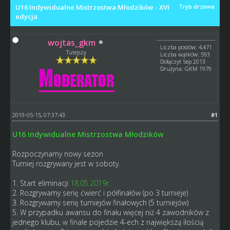
U16 Indywidualne Mistrzostwa Młodzików - XVI
Tryb drzewa
edycja
wojtas_gkm
Liczba postów: 4,471
Tutejszy
Liczba wątków: 593
Dołączył: Sep 2013
Drużyna: GKM 1979
2019-05-15, 07:37:43
#1
U16 Indywidualne Mistrzostwa Młodzików
Rozpoczynamy nowy sezon
Turniej rozgrywany jest w soboty.
1. Start eliminacji
18.05.2019r.
2.
Rozgrywamy serię ćwierć i półfinałów (po 3 turnieje)
3. Rozgrywamy serię turniejów finałowych (5 turniejów)
5. W przypadku awansu do finału więcej niż 4 zawodników z
jednego klubu, w finale pojedzie 4-ech z największą ilością