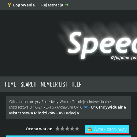
Logowanie
Rejestracja
HOME
SEARCH
MEMBER LIST
HELP
Oficjalne forum gry Speedway-World
›
Turnieje
›
Indywidualne
U16 Indywidualne
Mistrzostwa U 16-21
›
U-16
›
Archiwum U-16
›
Mistrzostwa Młodzików - XVI edycja
Ocena wątku:
Wątek zamknięty