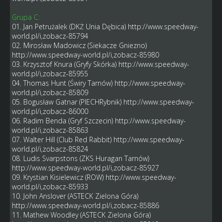
Grupa C:
01. Jan Petrużalek (DKŻ Unia Dębica)
http://www.speedway-
world.pl/i,zobacz-85794
02. Mirosław Madowicz (Siekacze Gniezno)
http://www.speedway-world.pl/i,zobacz-85980
03. Krzysztof Knura (Gryfy Skórka)
http://www.speedway-
world.pl/i,zobacz-85955
04. Thomas Hunt (Świry Tarnów)
http://www.speedway-
world.pl/i,zobacz-85809
05. Bogusław Gatnar (PIECHRybnik)
http://www.speedway-
world.pl/i,zobacz-86000
06. Radim Benda (Gryf Szczecin)
http://www.speedway-
world.pl/i,zobacz-85863
07. Walter Hill (Club Red Rabbit)
http://www.speedway-
world.pl/i,zobacz-85824
08. Ludis Svarpstons (ZKS Huragan Tarnów)
http://www.speedway-world.pl/i,zobacz-85927
09. Krystian Kisielewicz (ROW)
http://www.speedway-
world.pl/i,zobacz-85933
10. John Anslover (ASTECK Zielona Góra)
http://www.speedway-world.pl/i,zobacz-85886
11. Mathew Woodley (ASTECK Zielona Góra)