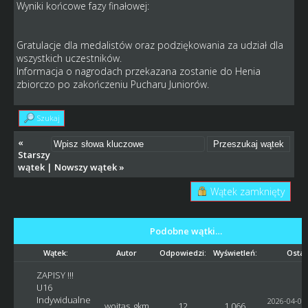
Wyniki końcowe fazy finałowej:
Gratulacje dla medalistów oraz podziękowania za udział dla
wszystkich uczestników.
Informacja o nagrodach przekazana zostanie do Henia
zbiorczo po zakończeniu Pucharu Juniorów.
Szukaj
«
Starszy
wątek
|
Nowszy wątek
»
Wątek zamknięty
Podobne wątki…
Wątek:
Autor
Odpowiedzi:
Wyświetleń:
Ostat
ZAPISY !!!
U16
Indywidualne
2026-04-05,
wojtas_gkm
12
1,066