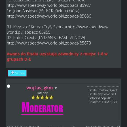
http://www.speedway-world.pl/i,zobacz-85927
16. John Anslover (ASTECK Zielona Góra)
http://www.speedway-world.pl/i,zobacz-85886
R1. Krzysztof Knura (Gryfy Skórka)
http://www.speedway-
world.pl/i,zobacz-85955
R2. Patric Creutz (TARZAN'S TEAM TARNÓW)
http://www.speedway-world.pl/i,zobacz-85873
Awans do finału uzyskają zawodnicy z miejsc 1-8 w
grupach D-E
Szukaj
wojtas_gkm
Liczba postów: 4,471
Tutejszy
Liczba wątków: 593
Dołączył: Sep 2013
Drużyna: GKM 1979