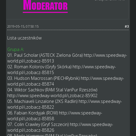
2019-05-15, 07:50:15
#3
Lista uczestników
Grupa A:
01. Paul Scholar (ASTECK Zielona Góra)
http://www.speedway-
world.pl/i,zobacz-85913
02. Roman Kolorov (Gryfy Skórka)
http://www.speedway-
world.pl/i,zobacz-85815
03. Hudson Macrossan (PIECHRybnik)
http://www.speedway-
world.pl/i,zobacz-85874
04. Wiktor Sachkov (RAM Stal VanPur Rzeszów)
http://www.speedway-world.pl/i,zobacz-85902
05. Machiaveli Linzalone (ŻKS Radlin)
http://www.speedway-
world.pl/i,zobacz-85822
06. Fabian Kordyjak (ROW)
http://www.speedway-
world.pl/i,zobacz-85858
07. Colin Crawley (Gryf Szczecin)
http://www.speedway-
world.pl/i,zobacz-85826
08. Merle Hammer (RAM Stal VanPur Rzeszów)