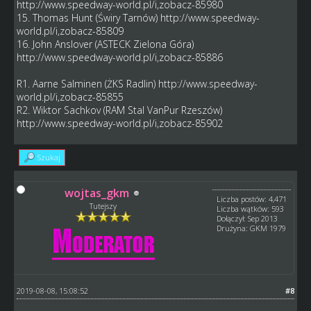
http://www.speedway-world.pl/i,zobacz-85980
15. Thomas Hunt (Świry Tarnów)
http://www.speedway-
world.pl/i,zobacz-85809
16. John Anslover (ASTECK Zielona Góra)
http://www.speedway-world.pl/i,zobacz-85886
R1. Aarne Salminen (ŻKS Radlin)
http://www.speedway-
world.pl/i,zobacz-85855
R2. Wiktor Sachkov (RAM Stal VanPur Rzeszów)
http://www.speedway-world.pl/i,zobacz-85902
Szukaj
wojtas_gkm
Liczba postów: 4,471
Tutejszy
Liczba wątków: 593
Dołączył: Sep 2013
Drużyna: GKM 1979
2019-08-08, 15:08:52
#8