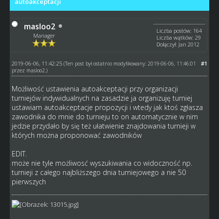
autoakceptacji
masloo2
Liczba postów: 164
Manager
Liczba wątków: 29
Dołączył: Jan 2012
2019-06-06, 11:42:25
#1
(Ten post był ostatnio modyfikowany: 2019-06-06, 11:46:01
przez
masloo2
.)
Możliwość ustawienia autoakceptacji przy organizacji
turniejów indywidualnych na zasadzie ja organizuję turniej
ustawiam autoakceptacje propozycji i wtedy jak ktoś zgłasza
zawodnika do mnie do turnieju to on automatycznie w nim
jedzie przydało by się też ułatwienie znajdowania turnieji w
których można proponować zawodników
EDIT.
może nie tyle możliwosć wyszukiwania co widoczność np.
turnieji z całego najbliższego dnia turniejowego a nie 50
pierwszych