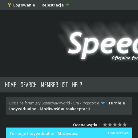
Logowanie
Rejestracja
HOME
SEARCH
MEMBER LIST
HELP
Turnieje
Oficjalne forum gry Speedway-World
›
Gra
›
Propozycje
›
Indywidualne - Możliwość autoakceptacji
Ocena wątku:
Turnieje Indywidualne - Możliwość
Tryb drzewa