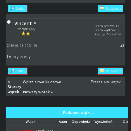
Szukaj
Odpowiedz
Vincent
Liczba postów: 17
Początkujący
Liczba wątków: 5
Dołączył: May 2019
2019-06-08, 07:31:16
#2
Dobry pomysł.
Szukaj
Odpowiedz
«
Starszy
wątek
|
Nowszy wątek
»
Podobne wątki…
Wątek:
Autor
Odpowiedzi:
Wyświetleń:
Ostat
[NOWOŚĆ]
Możliwość