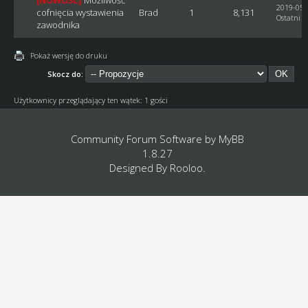
2019-05-
cofnięcia wystawienia
Brad
1
8,131
Ostatni p
zawodnika
Pokaż wersję do druku
Skocz do:
Użytkownicy przeglądający ten wątek: 1 gości
Community Forum Software by
MyBB
1.8.27
Designed By
Rooloo
.