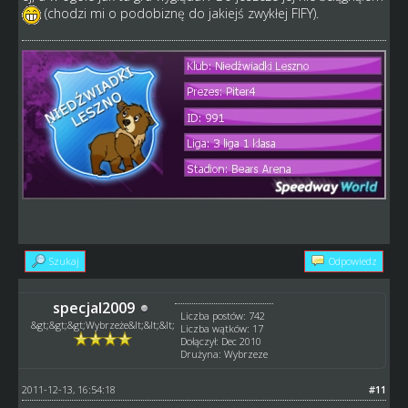
(chodzi mi o podobiznę do jakiejś zwykłej FIFY).
Szukaj
Odpowiedz
specjal2009
Liczba postów: 742
&gt;&gt;&gt;Wybrzeże&lt;&lt;&lt;
Liczba wątków: 17
Dołączył: Dec 2010
Drużyna: Wybrzeze
2011-12-13, 16:54:18
#11