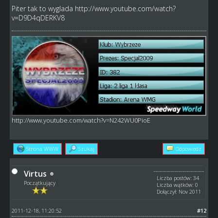
Piter tak to wyglada
http://www.youtube.com/watch?
v=D9D4qDERKV8
http://www.youtube.com/watch?v=N242WU0PioE
Strona WWW
Szukaj
Odpowiedz
Virtus
Liczba postów: 34
Początkujący
Liczba wątków: 0
Dołączył: Nov 2011
2011-12-18, 11:20:52
#12