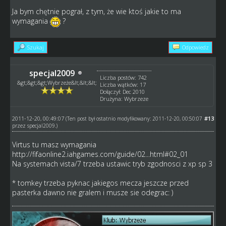
Ja bym chętnie pograł, z tym, że wie ktoś jakie to ma
wymagania
?
Szukaj
Odpowiedz
specjal2009
Liczba postów: 742
&gt;&gt;&gt;Wybrzeże&lt;&lt;&lt;
Liczba wątków: 17
Dołączył: Dec 2010
Drużyna: Wybrzeze
2011-12-20, 00:49:07
#13
(Ten post był ostatnio modyfikowany: 2011-12-20, 00:50:07
przez
specjal2009
.)
Virtus tu masz wymagania
http://fifaonline2.iahgames.com/guide/02...html#02_01
Na systemach vista/7 trzeba ustawic tryb zgodnosci z xp sp 3
* tomkey trzeba pyknac jakiegos mecza jeszcze przed
pasterka dawno nie gralem i musze sie odegrac: )