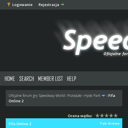
Logowanie
Rejestracja
HOME
SEARCH
MEMBER LIST
HELP
Fifa
Oficjalne forum gry Speedway-World
›
Pozostałe
›
Hyde Park
›
Online 2
Ocena wątku:
Fifa Online 2
Tryb drzewa