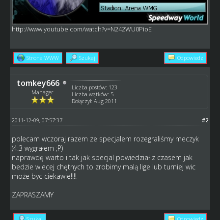
http://www.youtube.com/watch?v=N242WU0PioE
Strona WWW
Szukaj
Odpowiedz
tomkey666
Liczba postów: 123
Manager
Liczba wątków: 5
Dołączył: Aug 2011
2011-12-09, 07:57:37
#2
polecam wczoraj razem ze specjalem rozegraliśmy meczyk
(4:3 wygrałem ;P)
naprawdę warto i tak jak specjal powiedział z czasem jak
bedzie wiecej chętnych to zrobimy malą lige lub turniej wic
może byc ciekawie!!!!
ZAPRASZAMY
Szukaj
Odpowiedz