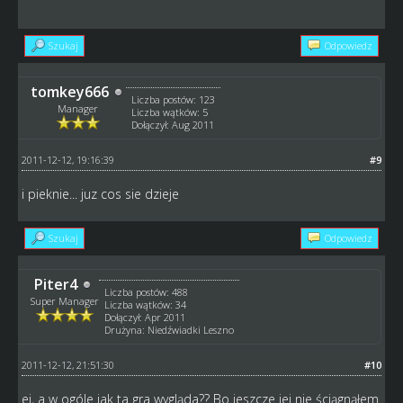
Szukaj
Odpowiedz
tomkey666
Liczba postów: 123
Manager
Liczba wątków: 5
Dołączył: Aug 2011
2011-12-12, 19:16:39
#9
i pieknie... juz cos sie dzieje
Szukaj
Odpowiedz
Piter4
Liczba postów: 488
Super Manager
Liczba wątków: 34
Dołączył: Apr 2011
Drużyna: Niedźwiadki Leszno
2011-12-12, 21:51:30
#10
ej, a w ogóle jak ta gra wygląda?? Bo jeszcze jej nie ściągnąłem