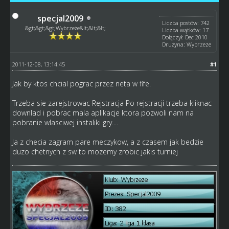
specjal2009
Liczba postów: 742
&gt;&gt;&gt;Wybrzeże&lt;&lt;&lt;
Liczba wątków: 17
Dołączył: Dec 2010
Drużyna: Wybrzeze
2011-12-08, 13:14:45
#1
Jak by ktos chcial pograc przez neta w fife.
Trzeba sie zarejstrowac
Rejstracja
Po rejstracji trzeba kliknac
downlad i pobrac mala aplikacje ktora pozwoli nam na
pobranie wlasciwej instaliki gry....
Ja z checia zagram pare meczykow, a z czasem jak bedzie
duzo chetnych z sw to mozemy zrobic jakis turniej