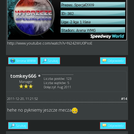
http://www.youtube.com/watch?v=N242WU0PioE
Strona WWW
Szukaj
Odpowiedz
tomkey666
Liczba postów: 123
Manager
Liczba wątków: 5
Dołączył: Aug 2011
2011-12-20, 11:21:52
#14
hehe no pykniemy jeszcze mecza
Szukaj
Odpowiedz