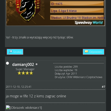
\o/ - trzy znaki a wyrażają więcej niż tysiąc słów.
Szukaj
Odpowiedz
damianj002
Liczba postów: 299
Super Manager
Liczba wątków: 19
Dołączył: Apr 2011
Drużyna: CKM Włókniarz Częstochowa
2011-12-10, 12:25:41
#7
ja moge w fife 12 z kims zagrac online