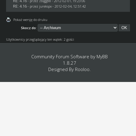
RE: 4.16
- przez
zbigg88
- 2012-02-01, 19:23:06
RE: 4.16
- przez
jurekspx
- 2012-02-04, 12:51:42
Pokaż wersję do druku
Skocz do:
Użytkownicy przeglądający ten wątek: 2 gości
Community Forum Software by
MyBB
1.8.27
Designed By
Rooloo
.