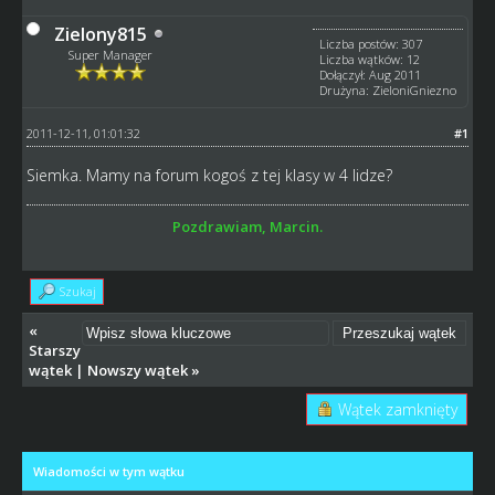
Zielony815
Liczba postów: 307
Super Manager
Liczba wątków: 12
Dołączył: Aug 2011
Drużyna: ZieloniGniezno
2011-12-11, 01:01:32
#1
Siemka. Mamy na forum kogoś z tej klasy w 4 lidze?
Pozdrawiam, Marcin.
Szukaj
«
Starszy
wątek
|
Nowszy wątek
»
Wątek zamknięty
Wiadomości w tym wątku