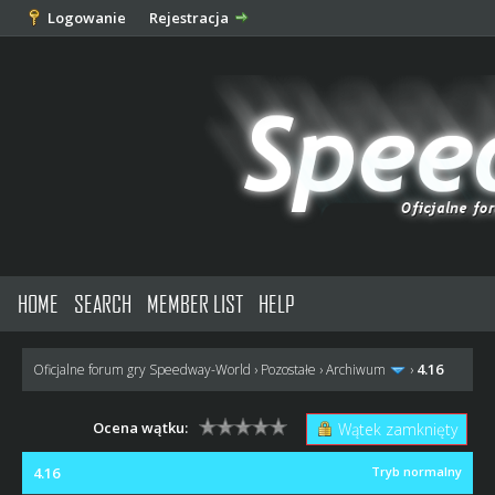
Logowanie
Rejestracja
HOME
SEARCH
MEMBER LIST
HELP
4.16
Oficjalne forum gry Speedway-World
›
Pozostałe
›
Archiwum
›
Ocena wątku:
Wątek zamknięty
4.16
Tryb normalny