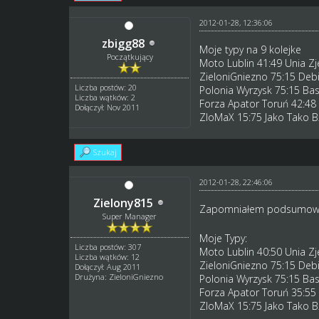
2012-01-28, 12:36:06
zbigg88
Moje typy na 9 kolejke
Początkujący
Moto Lublin 41:49 Unia Z
ZieloniGniezno 75:15 Deb
Liczba postów: 20
Polonia Wyrzysk 75:15 Ba
Liczba wątków: 2
Forza Apator Toruń 42:4
Dołączył: Nov 2011
ZloMaX 15:75 Jako Tako 
Szukaj
2012-01-28, 22:46:06
Zielony815
Zapomniałem podsumow
Super Manager
Moje Typy:
Liczba postów: 307
Moto Lublin 40:50 Unia Z
Liczba wątków: 12
ZieloniGniezno 75:15 Deb
Dołączył: Aug 2011
Drużyna: ZieloniGniezno
Polonia Wyrzysk 75:15 Ba
Forza Apator Toruń 35:5
ZloMaX 15:75 Jako Tako 