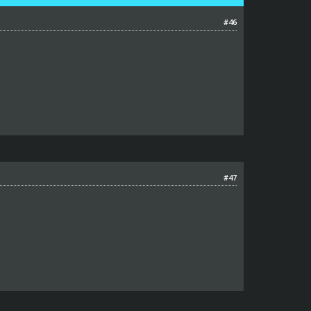
#46
#47