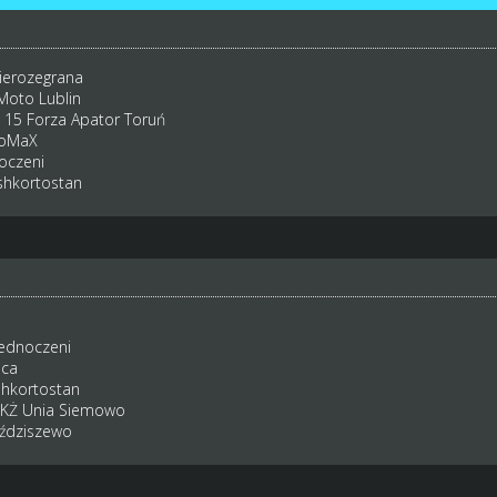
Nierozegrana
Moto Lublin
: 15 Forza Apator Toruń
loMaX
oczeni
shkortostan
jednoczeni
ica
shkortostan
6 KŻ Unia Siemowo
Bździszewo