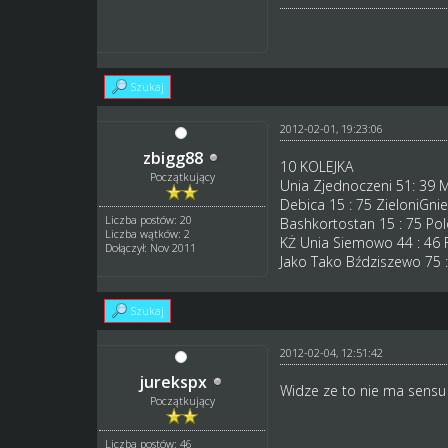
Szukaj
2012-02-01, 19:23:06
zbigg88
10 KOLEJKA
Początkujący
Unia Zjednoczeni 51: 39 
Debica 15 : 75 ZieloniGni
Liczba postów: 20
Bashkortostan 15 : 75 Pol
Liczba wątków: 2
KŻ Unia Siemowo 44 : 46 
Dołączył: Nov 2011
Jako Tako Bździszewo 75 
Szukaj
2012-02-04, 12:51:42
jurekspx
Widze ze to nie ma sensu 
Początkujący
Liczba postów: 46