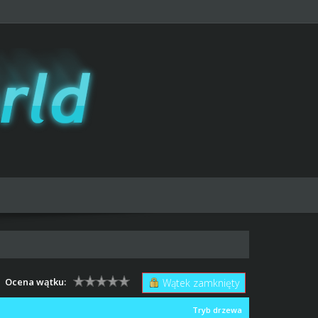
Ocena wątku:
Wątek zamknięty
Tryb drzewa