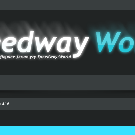
4.16
›