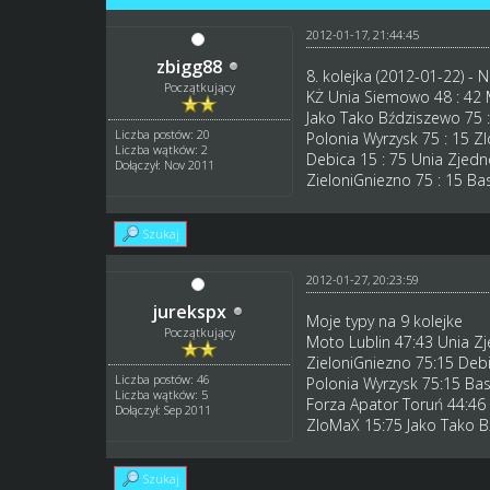
2012-01-17, 21:44:45
zbigg88
8. kolejka (2012-01-22) - 
Początkujący
KŻ Unia Siemowo 48 : 42 
Jako Tako Bździszewo 75 
Liczba postów: 20
Polonia Wyrzysk 75 : 15 Z
Liczba wątków: 2
Debica 15 : 75 Unia Zjedn
Dołączył: Nov 2011
ZieloniGniezno 75 : 15 Ba
Szukaj
2012-01-27, 20:23:59
jurekspx
Moje typy na 9 kolejke
Początkujący
Moto Lublin 47:43 Unia Z
ZieloniGniezno 75:15 Deb
Liczba postów: 46
Polonia Wyrzysk 75:15 Ba
Liczba wątków: 5
Forza Apator Toruń 44:4
Dołączył: Sep 2011
ZloMaX 15:75 Jako Tako 
Szukaj