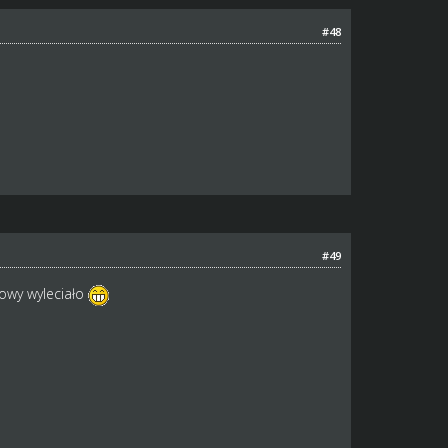
#48
#49
owy wyleciało