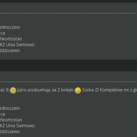
jednoczeni
ica
shkortostan
8 KŻ Unia Siemowo
Bździszewo
ać 8
Jutro podsumuję za 2 kolejki
Sorka ;D Kompletnie mi z gł
jednoczeni
ica
shkortostan
5 KŻ Unia Siemowo
Bździszewo