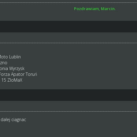
Pozdrawiam, Marcin.
Moto Lublin
ezno
onia Wyrzysk
Forza Apator Toruń
: 15 ZloMaX
dalej ciagnac