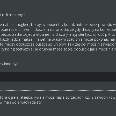
mili nielicznych.
mat nie mogłem, bo byłby ewidentny konflikt interesów (z powodu wal
 sobie rozkminiałem i doszłem do wniosku że gdy drużyny na koniec s
bezpośredni pojedynek, a jeśli 3 drużyny mają identyczną ilość pkt t
ażdy jedzie maksa i nawet na własnym stadionie może pokonać najle
ztę meczy odpuszcza puszcając junioów. Taki zespół może nieświadom
tylko hipotetycznie) że drużyna może sobie odpuścić jakiś mecz nie w
powinno być
tóra ograła jakiegoś rywala może nagle sprzedać 1 czy 2 zawodników i
w ma swoje wady i zalety.