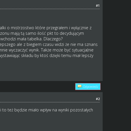
#1
ki o mistrzostwo które przegrałem i wyłącznie z
ezonu mają tą samo ilość pkt to decydującym
o wchodzi mała tabelka. Dlaczego?
pszego ale z biegiem czasu widzi że nie ma sznans
nie wyczaczyć wynik. Także może być sytuacja(nie
ystawiając składu by ktoś dzięki temu miał lepszy
Odpowiedz
#2
 to też będzie miało wpływ na wyniki pozostałych