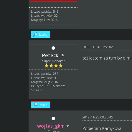
Liczba postów: 546
Liczba wątków: 22
Dołączył: Nov 2016
Szukaj
2019-11-24, 21:56:02
Petecki
też jestem za tym by o mi
Super Manager
Liczba postów: 282
Liczba wątków: 4
Dołączył: Aug 2016
Drużyna: TKKF Siekacze
Gniezno
Szukaj
2019-11-25, 08:25:45
wojtas_gkm
Popieram Kamykova.
Tutejszy