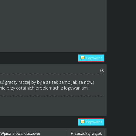
Odpowiedz
#5
ć graczy raczej by była za tak samo jak za nową
lnie przy ostatnich problemach z logowaniami.
Odpowiedz