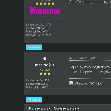
Arek Twoja argumentacja n
Liczba postów: 4,471
Liczba wątków: 593
Dołączył: Sep 2013
Drużyna: GKM 1979
Szukaj
2019-11-26, 14:17:20
masloo2
Fajnie by było poglądowo 
Manager
tabelą biegową też większ
Liczba postów: 164
Liczba wątków: 29
Dołączył: Jan 2012
Szukaj
«
Starszy wątek
|
Nowszy wątek
»