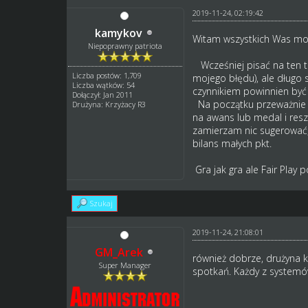
2019-11-24, 02:19:42
kamykov
Witam wszystkich Was moi 
Niepoprawny patriota
Wcześniej pisać na ten te
Liczba postów: 1,709
mojego błędu), ale długo
Liczba wątków: 54
czynnikiem powinnien być 
Dołączył: Jan 2011
Na początku przeważnie k
Drużyna: Krzyżacy R3
na awans lub medal i res
zamierzam nic sugerować, 
bilans małych pkt.
Gra jak gra ale Fair Play 
Szukaj
2019-11-24, 21:08:01
GM_Arek
również dobrze, drużyna k
Super Manager
spotkań. Każdy z systemó