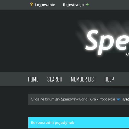
Logowanie
Rejestracja
HOME
SEARCH
MEMBER LIST
HELP
Be
Oficjalne forum gry Speedway-World
›
Gra
›
Propozycje
›
0 głosów - średnia: 0
1
2
3
4
5
Bezpośredni pojedynek