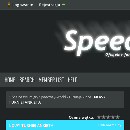
Logowanie
Rejestracja
HOME
SEARCH
MEMBER LIST
HELP
NOWY
Oficjalne forum gry Speedway-World
›
Turnieje
›
Inne
›
TURNIEJ ANKIETA
Ocena wątku:
NOWY TURNIEJ ANKIETA
Tryb normalny