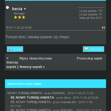
becia
Liczba postów: 172
Manager
Liczba wątków: 19
Dołączył: Nov 2015
2019-11-29, 22:35:28
#2
Pomysł dość ciekawy pytanie czy chwyci
Szukaj
Odpowiedz
«
Starszy
wątek
|
Nowszy wątek
»
Wiadomości w tym wątku
NOWY TURNIEJ ANKIETA
- przez
ROBOOPEL
- 2019-11-29, 21:11:24
RE: NOWY TURNIEJ ANKIETA
- przez
becia
- 2019-11-29, 22:35:28
RE: NOWY TURNIEJ ANKIETA
- przez
holender260
- 2019-11-30,
05:17:32
RE: NOWY TURNIEJ ANKIETA
- przez
ROBOOPEL
- 2019-12-01, 22:22:10