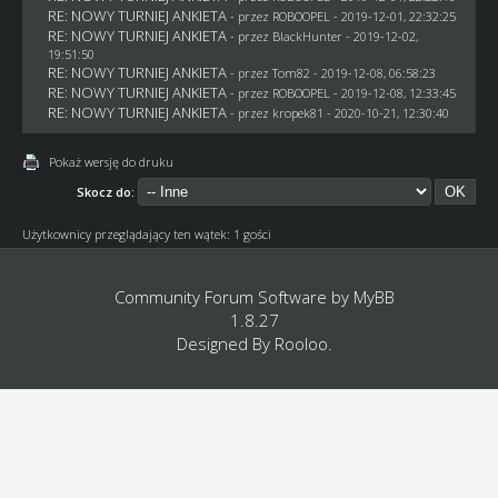
RE: NOWY TURNIEJ ANKIETA
- przez
ROBOOPEL
- 2019-12-01, 22:32:25
RE: NOWY TURNIEJ ANKIETA
- przez
BlackHunter
- 2019-12-02,
19:51:50
RE: NOWY TURNIEJ ANKIETA
- przez
Tom82
- 2019-12-08, 06:58:23
RE: NOWY TURNIEJ ANKIETA
- przez
ROBOOPEL
- 2019-12-08, 12:33:45
RE: NOWY TURNIEJ ANKIETA
- przez
kropek81
- 2020-10-21, 12:30:40
Pokaż wersję do druku
Skocz do:
Użytkownicy przeglądający ten wątek: 1 gości
Community Forum Software by
MyBB
1.8.27
Designed By
Rooloo
.