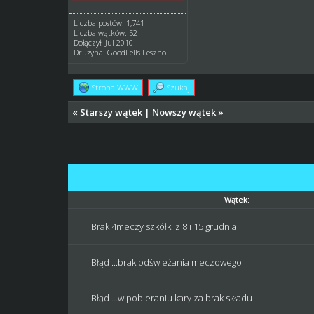
Liczba postów: 1,741
Liczba wątków: 52
Dołączył: Jul 2010
Drużyna: GoodFells Leszno
Strona WWW
Szukaj
«
Starszy wątek
|
Nowszy wątek
»
Wątek:
Brak 4meczy szkółki z 8 i 15 grudnia
Błąd ...brak odświeżania meczowego
Błąd ...w pobieraniu kary za brak składu