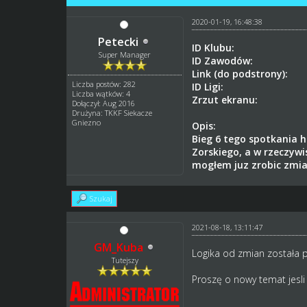
2020-01-19, 16:48:38
Petecki
ID Klubu:
Super Manager
ID Zawodów:
Link (do podstrony):
Liczba postów: 282
ID Ligi:
Liczba wątków: 4
Zrzut ekranu:
Dołączył: Aug 2016
Drużyna: TKKF Siekacze
Gniezno
Opis:
Bieg 6 tego spotkania
h
Zorskiego, a w rzeczywi
mogłem juz zrobic zmia
Szukaj
2021-08-18, 13:11:47
GM_Kuba
Logika od zmian została 
Tutejszy
Proszę o nowy temat jesli