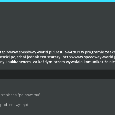
ttp://www.speedway-world.pl/i,result-642031
w programie zaakc
stości pojechał jednak ten starszy
http://www.speedway-world.pl
ny Laukkanenem, za każdym razem wywalało komunikat że nie 
przepisana "po nowemu".
 problem wystąpi.