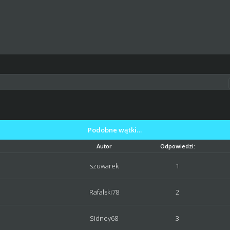
Podobne wątki…
Autor
Odpowiedzi:
szuwarek
1
Rafalski78
2
Sidney68
3