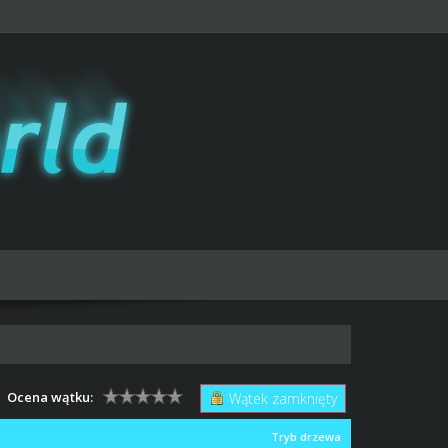
Ocena wątku:
Wątek zamknięty
Tryb drzewa