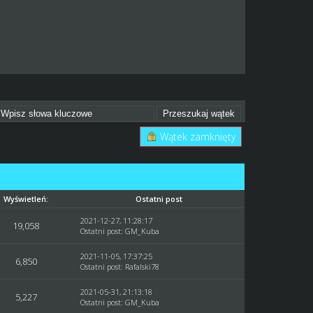
Wątek zamknięty
Wyświetleń:
Ostatni post
2021-12-27, 11:28:17
19,058
Ostatni post
:
GM_Kuba
2021-11-05, 17:37:25
6,850
Ostatni post
:
Rafalski78
2021-05-31, 21:13:18
5,227
Ostatni post
:
GM_Kuba