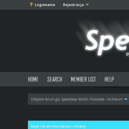
Logowanie
Rejestracja
HOME
SEARCH
MEMBER LIST
HELP
Oficjalne forum gry Speedway-World
›
Pozostałe
›
Archiwum
0 głosów - średnia: 0
1
2
3
4
5
błąd i brak mozliwosci zmiany