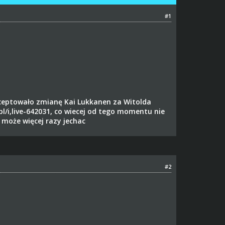
#1
eptowało zmianę Kai Lukkanen za Witolda
/i,live-642031
, co wiecej od tego momentu nie
może więcej razy jechac
#2