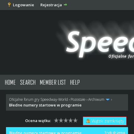
Logowanie
Rejestracja
HOME
SEARCH
MEMBER LIST
HELP
Oficjalne forum gry Speedway-World
›
Pozostałe
›
Archiwum
›
Błedne numery startowe w programie
Ocena wątku:
Wątek zamknięty
Błedne numery startowe w programie
Tryb drzewa