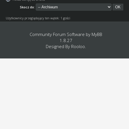
Skocz do:
Użytkownicy przeglądający ten wątek: 1 gości
Community Forum Software by
MyBB
1.8.27
Designed By
Rooloo
.