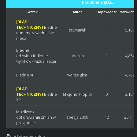
Podobne wątki…
Wątek:
Autor
Odpowiedzi:
Wyświetle
[BŁĄD
TECHNICZNY]
Błędne
szuwarek
1
5,187
numery zawodników -
mecz
Błedne
odzwierciedlenie
nodrep
1
4,854
wyników - wizualizacja
Błędne XP
wojtas_gkm
1
4,769
[BŁĄD
TECHNICZNY]
Błędne
fikcjoner@op.pl
0
3,151
XP
Mozliwosc
dokonywania zmian w
specjal2009
12
25,116
programie
Pokaż wersję do druku