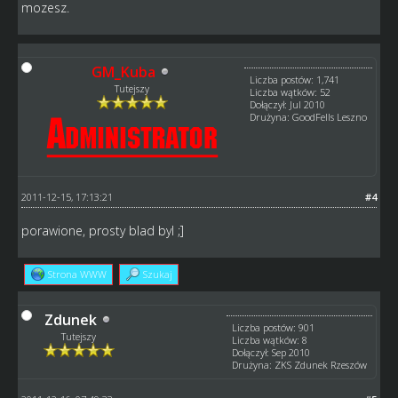
mozesz.
GM_Kuba
Liczba postów: 1,741
Tutejszy
Liczba wątków: 52
Dołączył: Jul 2010
Drużyna: GoodFells Leszno
2011-12-15, 17:13:21
#4
porawione, prosty blad byl ;]
Strona WWW
Szukaj
Zdunek
Liczba postów: 901
Tutejszy
Liczba wątków: 8
Dołączył: Sep 2010
Drużyna: ZKS Zdunek Rzeszów