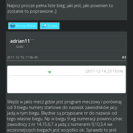
Napisz prosze pełna liste bieg, jaki jest, jaki powinien to
zostanie to poprawione ;]
Strona WWW
Szukaj
adrian11
Gość
2011-12-15, 11:56:45
#3
(2011-12-14, 23:16:04)
stefik4 napisał(a):
Napisz prosze pełna liste bieg, jaki jest, jaki powinien to
zostanie to poprawione ;]
Wejdz w jakis mecz gdzie jest program meczowy i porównaj
od 9 biegu numery startowe do nazwisk zawodników jacy
jadą w tym biegu. Błędnie są przypisane nr do nazwisk od
tego własnie biegu. Np w biegu 9 wg numeracji powinni jchac
zawodnicy z nr 14,15,6,7 a jadą z numerami 9,10,3,4 we
wczesniejszych biegach jest wszystko ok. Sprawdz to jesli