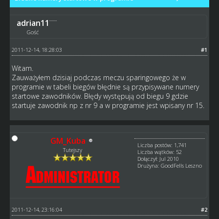
adrian11
Gość
2011-12-14, 18:28:03
#1
Witam.
Zauważyłem dzisiaj podczas meczu sparingowego że w
programie w tabeli biegów błędnie są przypisywane numery
startowe zawodników. Błędy występują od biegu 9 gdzie
startuje zawodnik np z nr 9 a w programie jest wpisany nr 15.
GM_Kuba
Liczba postów: 1,741
Tutejszy
Liczba wątków: 52
Dołączył: Jul 2010
Drużyna: GoodFells Leszno
2011-12-14, 23:16:04
#2