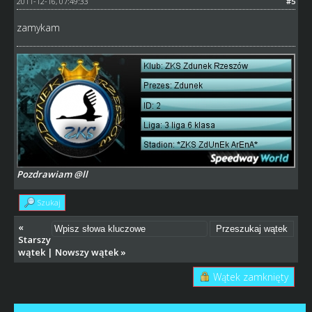
2011-12-16, 07:49:33
#5
zamykam
Pozdrawiam @ll
Szukaj
«
Starszy
wątek
|
Nowszy wątek
»
Wątek zamknięty