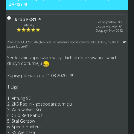
ZAPISY !!!
kropek81
Liczba postów: 908
Tutejszy
Liczba wątków: 61
Dołączył: Nov 2012
2020-02-13, 12:20:46
#1
(Ten post był ostatnio modyfikowany: 2020-03-09, 12:08:31
przez
kropek81
.)
Serdecznie zapraszam wszystkich do zapisywania swoich
drużyn do turnieju
Zapisy potrwają do 11.03.2020r !!!
1 Liga
1. Ahtung SC
2. ŻKS Radlin - gospodarz turnieju
3. Werewolves SG
4. Club Red Rabbit
5. Stal Gorzów
6. Speed Hunters
7. KS Wieliczka