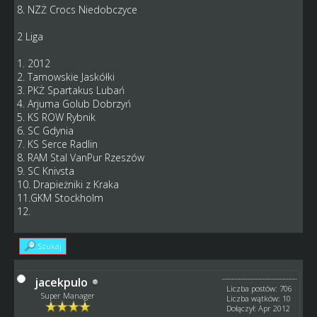
8. NZŻ Crocs Niedobczyce
2 Liga
1. 2012
2. Tarnowskie Jaskółki
3. PKŻ Spartakus Lubań
4. Arjuma Golub Dobrzyń
5. KS ROW Rybnik
6. SC Gdynia
7. KS Serce Radlin
8. RAM Stal VanPur Rzeszów
9. SC Knivsta
10. Drapieżniki z Kraka
11.GKM Stockholm
12.
Szukaj
jacekpulo
Liczba postów: 706
Super Manager
Liczba wątków: 10
Dołączył: Apr 2012