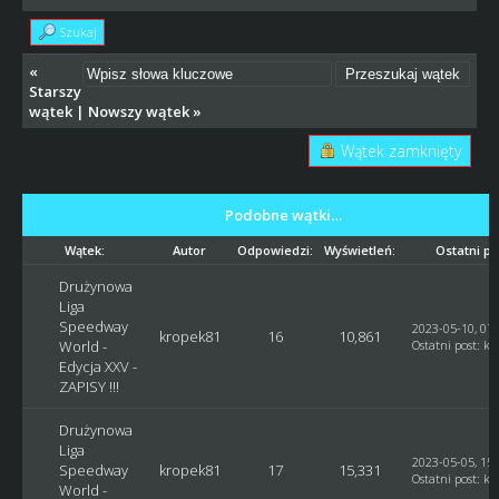
Szukaj
«
Starszy
wątek
|
Nowszy wątek
»
Wątek zamknięty
Podobne wątki…
Wątek:
Autor
Odpowiedzi:
Wyświetleń:
Ostatni po
Drużynowa
Liga
Speedway
2023-05-10, 07:
kropek81
16
10,861
World -
Ostatni post
:
kr
Edycja XXV -
ZAPISY !!!
Drużynowa
Liga
2023-05-05, 15:
Speedway
kropek81
17
15,331
Ostatni post
:
kr
World -