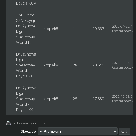
Edycja XXIV
ZAPISY do
XXIV Edycji
Drużynowej
2023-01-25, 11:
kropek81
11
10,887
Ligi
Ostatni post
:
kr
Speedway
World !!!
Drużynowa
Liga
2023-01-18, 16:
Speedway
kropek81
28
20,545
Ostatni post
:
kr
World -
Edycja XXIII
Drużynowa
Liga
2022-10-08, 09:
Speedway
kropek81
25
17,550
Ostatni post
:
kr
World -
Edycja XXII
Pokaż wersję do druku
Skocz do: