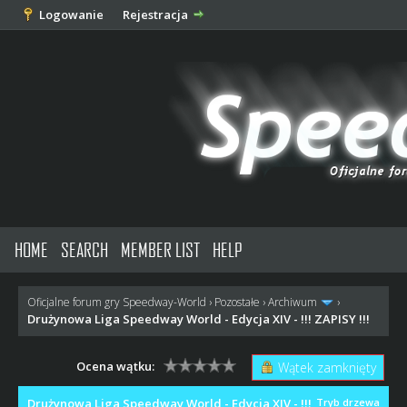
Logowanie
Rejestracja
HOME
SEARCH
MEMBER LIST
HELP
Oficjalne forum gry Speedway-World
›
Pozostałe
›
Archiwum
›
Drużynowa Liga Speedway World - Edycja XIV - !!! ZAPISY !!!
Ocena wątku:
Wątek zamknięty
Drużynowa Liga Speedway World - Edycja XIV - !!!
Tryb drzewa