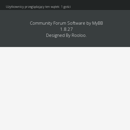
Użytkownicy przeglądający ten wątek: 1 gości
Community Forum Software by
MyBB
1.8.27
Designed By
Rooloo
.