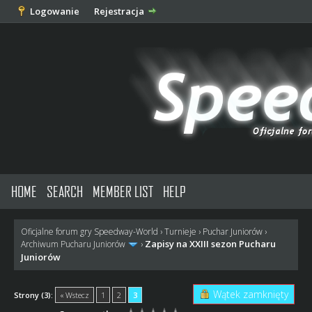
Logowanie
Rejestracja
HOME
SEARCH
MEMBER LIST
HELP
Oficjalne forum gry Speedway-World
›
Turnieje
›
Puchar Juniorów
›
Zapisy na XXIII sezon Pucharu
Archiwum Pucharu Juniorów
›
Juniorów
Wątek zamknięty
Strony (3):
« Wstecz
1
2
3