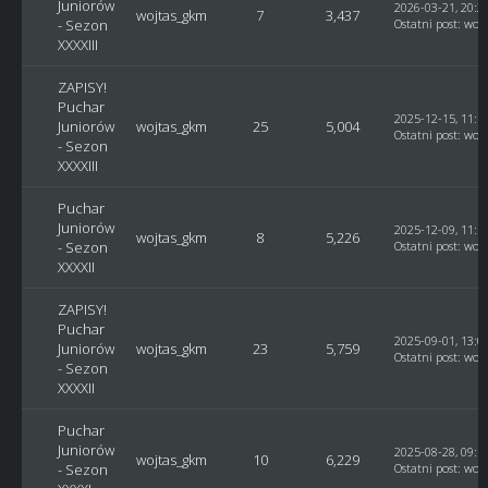
Juniorów
2026-03-21, 20:2
wojtas_gkm
7
3,437
- Sezon
Ostatni post
:
woj
XXXXIII
ZAPISY!
Puchar
2025-12-15, 11:1
Juniorów
wojtas_gkm
25
5,004
Ostatni post
:
woj
- Sezon
XXXXIII
Puchar
Juniorów
2025-12-09, 11:1
wojtas_gkm
8
5,226
- Sezon
Ostatni post
:
woj
XXXXII
ZAPISY!
Puchar
2025-09-01, 13:0
Juniorów
wojtas_gkm
23
5,759
Ostatni post
:
woj
- Sezon
XXXXII
Puchar
Juniorów
2025-08-28, 09:1
wojtas_gkm
10
6,229
- Sezon
Ostatni post
:
woj