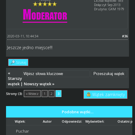
Liczba wątków: 593
Dołączył: Sep 2013
Drużyna: GKM 1979
2020-03-11, 10:44:34
#36
Jeszcze jedno miejsce!!!
Szukaj
«
Starszy
wątek
|
Nowszy wątek
»
Strony (3):
« Wstecz
1
2
3
Wątek zamknięty
Podobne wątki…
Wątek:
Autor
Odpowiedzi:
Wyświetleń:
Ostatni po
Puchar