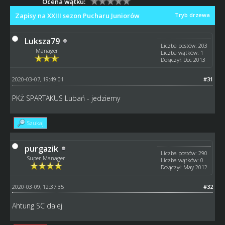
Ocena wątku:
Zapisy na XXIII sezon Pucharu Juniorów
Tryb drzewa
Luksza79
Liczba postów: 203
Manager
Liczba wątków: 1
Dołączył: Dec 2013
2020-03-07, 19:49:01
#31
PKŻ SPARTAKUS Lubań - jedziemy
Szukaj
purgazik
Liczba postów: 290
Super Manager
Liczba wątków: 0
Dołączył: May 2012
2020-03-09, 12:37:35
#32
Ahtung SC dalej