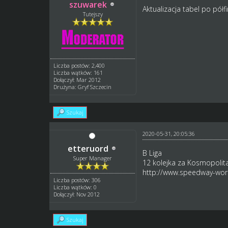
szuwarek
Aktualizacja tabel po półf
Tutejszy
Liczba postów: 2,400
Liczba wątków: 161
Dołączył: Mar 2012
Drużyna: Gryf Szczecin
Szukaj
2020-05-31, 20:05:36
etteruord
B Liga
Super Manager
12 kolejka za Kosmopoli
http://www.speedway-worl
Liczba postów: 306
Liczba wątków: 0
Dołączył: Nov 2012
Szukaj