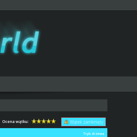
Ocena wątku:
Wątek zamknięty
Tryb drzewa