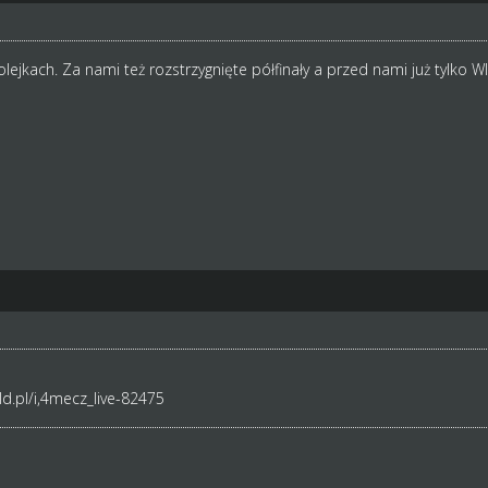
olejkach. Za nami też rozstrzygnięte półfinały a przed nami już tylko WI
d.pl/i,4mecz_live-82475