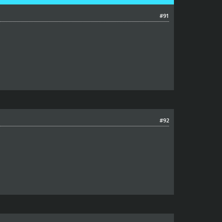
#91
#92