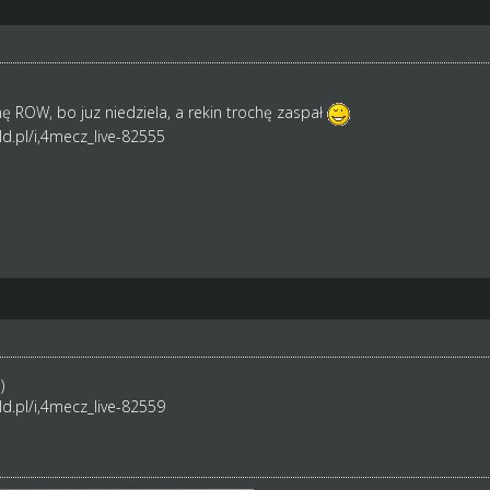
 ROW, bo juz niedziela, a rekin trochę zaspał
d.pl/i,4mecz_live-82555
)
d.pl/i,4mecz_live-82559