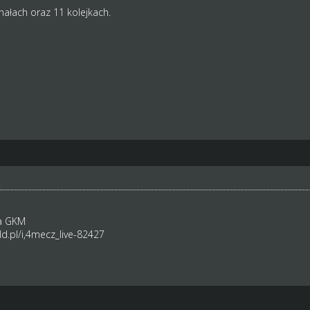
inałach oraz 11 kolejkach.
ta GKM
d.pl/i,4mecz_live-82427