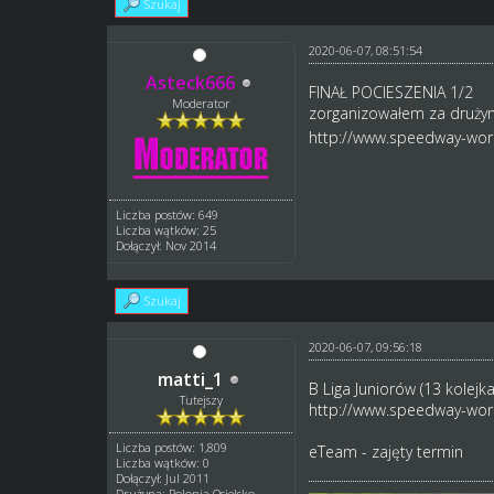
Szukaj
2020-06-07, 08:51:54
Asteck666
FINAŁ POCIESZENIA 1/2
Moderator
zorganizowałem za drużynę
http://www.speedway-worl
Liczba postów: 649
Liczba wątków: 25
Dołączył: Nov 2014
Szukaj
2020-06-07, 09:56:18
matti_1
B Liga Juniorów (13 kolejka
Tutejszy
http://www.speedway-worl
Liczba postów: 1,809
eTeam - zajęty termin
Liczba wątków: 0
Dołączył: Jul 2011
Drużyna: Polonia Osielsko